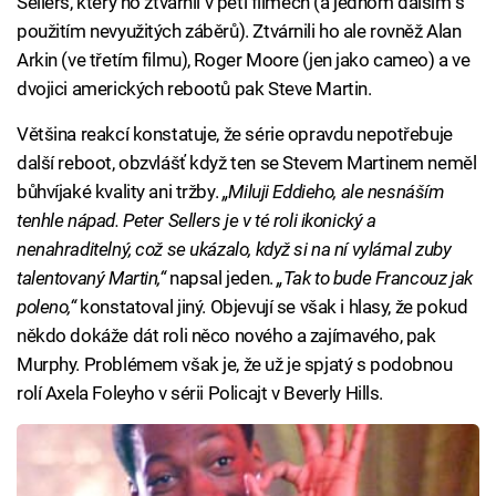
Sellers, který ho ztvárnil v pěti filmech (a jednom dalším s
použitím nevyužitých záběrů). Ztvárnili ho ale rovněž Alan
Arkin (ve třetím filmu), Roger Moore (jen jako cameo) a ve
dvojici amerických rebootů pak Steve Martin.
Většina reakcí konstatuje, že série opravdu nepotřebuje
další reboot, obzvlášť když ten se Stevem Martinem neměl
bůhvíjaké kvality ani tržby.
„Miluji Eddieho, ale nesnáším
tenhle nápad. Peter Sellers je v té roli ikonický a
nenahraditelný, což se ukázalo, když si na ní vylámal zuby
talentovaný Martin,“
napsal jeden.
„Tak to bude Francouz jak
poleno,“
konstatoval jiný. Objevují se však i hlasy, že pokud
někdo dokáže dát roli něco nového a zajímavého, pak
Murphy. Problémem však je, že už je spjatý s podobnou
rolí Axela Foleyho v sérii Policajt v Beverly Hills.