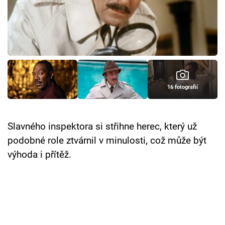
Cool Esport
Pořady
TV Program
Sledujte prima+
16 fotografií
Přihlášení
Slavného inspektora si střihne herec, který už
podobné role ztvárnil v minulosti, což může být
Sledujte nás
výhoda i přítěž.