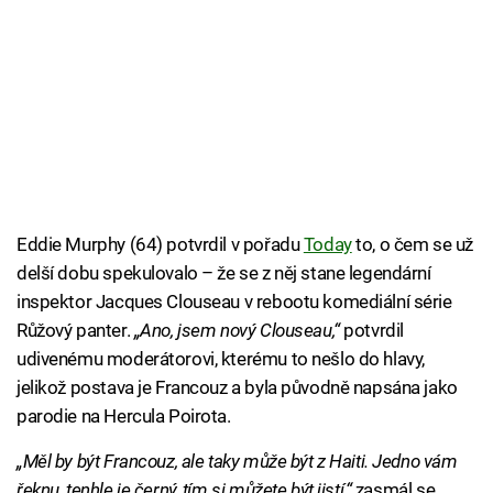
Eddie Murphy (64) potvrdil v pořadu
Today
to, o čem se už
delší dobu spekulovalo – že se z něj stane legendární
inspektor Jacques Clouseau v rebootu komediální série
Růžový panter.
„Ano, jsem nový Clouseau,“
potvrdil
udivenému moderátorovi, kterému to nešlo do hlavy,
jelikož postava je Francouz a byla původně napsána jako
parodie na Hercula Poirota.
„Měl by být Francouz, ale taky může být z Haiti. Jedno vám
řeknu, tenhle je černý, tím si můžete být jistí,“
zasmál se