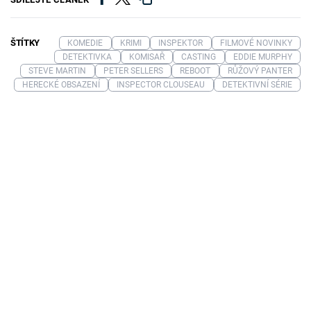
ŠTÍTKY
KOMEDIE
KRIMI
INSPEKTOR
FILMOVÉ NOVINKY
DETEKTIVKA
KOMISAŘ
CASTING
EDDIE MURPHY
STEVE MARTIN
PETER SELLERS
REBOOT
RŮŽOVÝ PANTER
HERECKÉ OBSAZENÍ
INSPECTOR CLOUSEAU
DETEKTIVNÍ SÉRIE