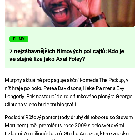
FILMY
7 nejzábavnějších filmových policajtů: Kdo je
ve stejné lize jako Axel Foley?
Murphy aktuálně propaguje akční komedii The Pickup, v
níž hraje po boku Petea Davidsona, Keke Palmer a Evy
Longoriy. Pak nastoupí do role funkového pionýra George
Clintona v jeho hudební biografii.
Poslední Růžový panter (tedy druhý díl rebootu se Stevem
Martinem) měl premiéru v roce 2009 s celosvětovými
tržbami 76 milionů dolarů. Studio Amazon, které značku