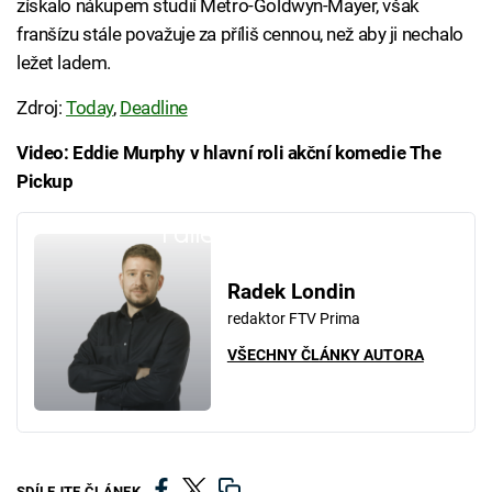
získalo nákupem studií Metro-Goldwyn-Mayer, však
franšízu stále považuje za příliš cennou, než aby ji nechalo
ležet ladem.
Zdroj:
Today
,
Deadline
Video: Eddie Murphy v hlavní roli akční komedie The
Pickup
Failed to fetch
Radek Londin
redaktor FTV Prima
VŠECHNY ČLÁNKY AUTORA
SDÍLEJTE ČLÁNEK