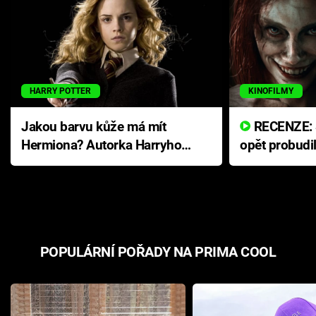
HARRY POTTER
KINOFILMY
Jakou barvu kůže má mít
RECENZE: Smrtelné zlo se
Hermiona? Autorka Harryho
opět probudi
Pottera přišla s ráznou
přichází s n
odpovědí
hororovou n
POPULÁRNÍ POŘADY NA PRIMA COOL