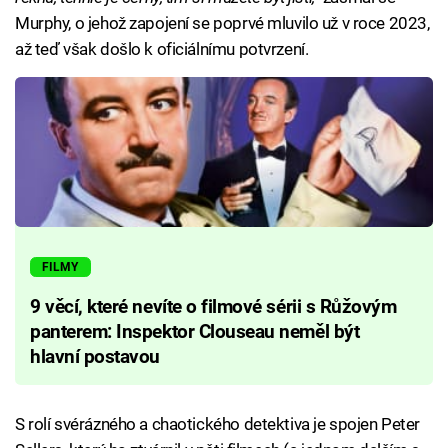
Murphy, o jehož zapojení se poprvé mluvilo už v roce 2023,
až teď však došlo k oficiálnímu potvrzení.
FILMY
9 věcí, které nevíte o filmové sérii s Růžovým
panterem: Inspektor Clouseau neměl být
hlavní postavou
S rolí svérázného a chaotického detektiva je spojen Peter