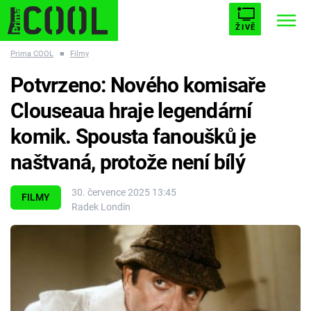
ŽIVĚ
Prima COOL
■
Filmy
STARHOUSE
BUFFY, PŘEMOŽITELKA UPÍRŮ
Trendy:
Potvrzeno: Nového komisaře
ESCAPE
PLNEJ KOTEL
AVENGERS 5
Clouseaua hraje legendární
komik. Spousta fanoušků je
naštvaná, protože není bílý
Témata
30. července 2025 13:45
FILMY
Radek Londin
Filmy
Seriály
Hry