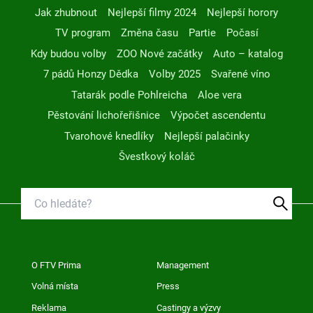
Jak zhubnout
Nejlepší filmy 2024
Nejlepší horory
TV program
Změna času
Partie
Počasí
Kdy budou volby
ZOO Nové začátky
Auto – katalog
7 pádů Honzy Dědka
Volby 2025
Svařené víno
Tatarák podle Pohlreicha
Aloe vera
Pěstování lichořeřišnice
Výpočet ascendentu
Tvarohové knedlíky
Nejlepší palačinky
Švestkový koláč
O FTV Prima
Management
Volná místa
Press
Reklama
Castingy a výzvy