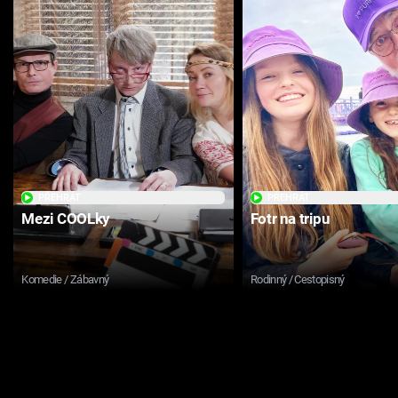
PŘEHRÁT
PŘEHRÁT
Mezi COOLky
Fotr na tripu
Komedie / Zábavný
Rodinný / Cestopisný