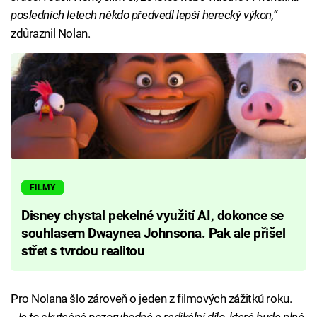
posledních letech někdo předvedl lepší herecký výkon,“
zdůraznil Nolan.
FILMY
Disney chystal pekelné využití AI, dokonce se
souhlasem Dwaynea Johnsona. Pak ale přišel
střet s tvrdou realitou
Pro Nolana šlo zároveň o jeden z filmových zážitků roku.
„Je to skutečně pozoruhodné a radikální dílo, které bude plně