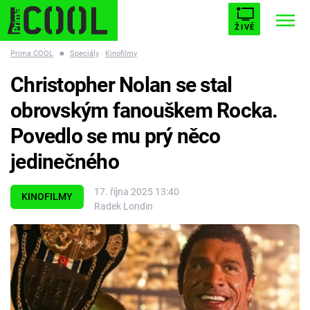
ŽIVĚ
Prima COOL
■
Speciály
Kinofilmy
STARHOUSE
BUFFY, PŘEMOŽITELKA UPÍRŮ
Trendy:
Christopher Nolan se stal
ESCAPE
PLNEJ KOTEL
AVENGERS 5
obrovským fanouškem Rocka.
Povedlo se mu prý něco
jedinečného
Témata
17. října 2025 13:40
KINOFILMY
Radek Londin
Filmy
Seriály
Hry