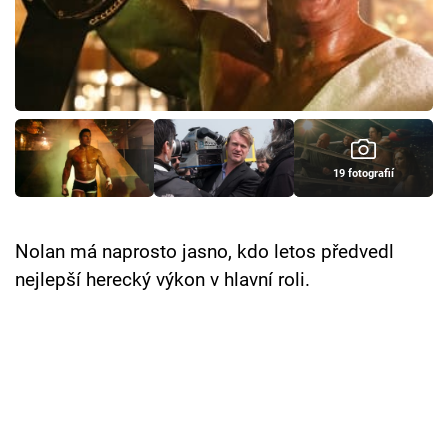
Cool Esport
Pořady
TV Program
Sledujte prima+
19 fotografií
Přihlášení
Nolan má naprosto jasno, kdo letos předvedl
nejlepší herecký výkon v hlavní roli.
Sledujte nás