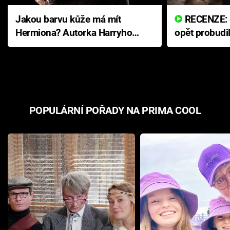
Jakou barvu kůže má mít
RECENZE: Smrtelné zlo se
Hermiona? Autorka Harryho
opět probudi
Pottera přišla s ráznou
přichází s n
odpovědí
hororovou n
POPULÁRNÍ POŘADY NA PRIMA COOL