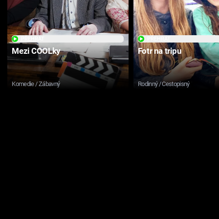
PŘEHRÁT
PŘEHRÁT
Mezi COOLky
Fotr na tripu
Komedie / Zábavný
Rodinný / Cestopisný