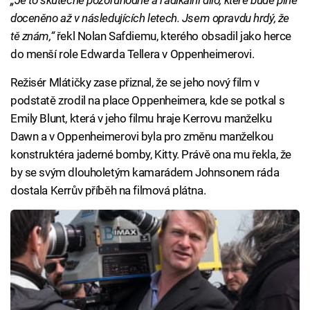
doceněno až v následujících letech. Jsem opravdu hrdý, že
tě znám,“
řekl Nolan Safdiemu, kterého obsadil jako herce
do menší role Edwarda Tellera v Oppenheimerovi.
Režisér Mlátičky zase přiznal, že se jeho nový film v
podstatě zrodil na place Oppenheimera, kde se potkal s
Emily Blunt, která v jeho filmu hraje Kerrovu manželku
Dawn a v Oppenheimerovi byla pro změnu manželkou
konstruktéra jaderné bomby, Kitty. Právě ona mu řekla, že
by se svým dlouholetým kamarádem Johnsonem ráda
dostala Kerrův příběh na filmová plátna.