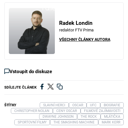
Failed to fetch
Radek Londin
redaktor FTV Prima
VŠECHNY ČLÁNKY AUTORA
Vstoupit do diskuze
SDÍLEJTE ČLÁNEK
ŠTÍTKY
SLAVNÍ HERCI
OSCAR
UFC
BIOGRAFIE
CHRISTOPHER NOLAN
CENY OSCAR
FILMOVÉ ZAJÍMAVOSTI
DWAYNE JOHNSON
THE ROCK
MLÁTIČKA
SPORTOVNÍ FILMY
THE SMASHING MACHINE
MARK KERR