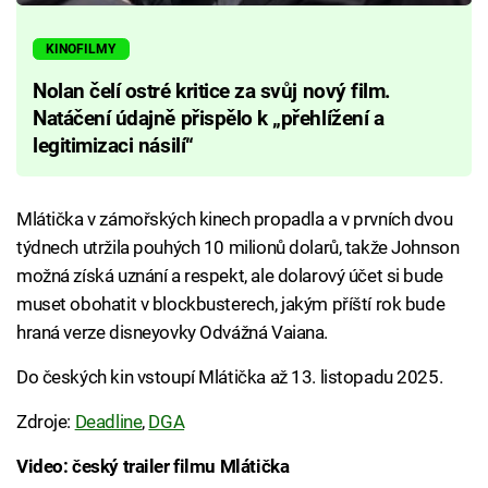
KINOFILMY
Nolan čelí ostré kritice za svůj nový film.
Natáčení údajně přispělo k „přehlížení a
legitimizaci násilí“
Mlátička v zámořských kinech propadla a v prvních dvou
týdnech utržila pouhých 10 milionů dolarů, takže Johnson
možná získá uznání a respekt, ale dolarový účet si bude
muset obohatit v blockbusterech, jakým příští rok bude
hraná verze disneyovky Odvážná Vaiana.
Do českých kin vstoupí Mlátička až 13. listopadu 2025.
Zdroje:
Deadline
,
DGA
Video: český trailer filmu Mlátička