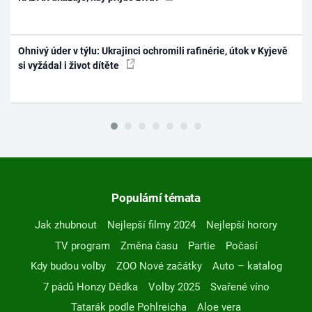
Ohnivý úder v týlu: Ukrajinci ochromili rafinérie, útok v Kyjevě
si vyžádal i život dítěte
Populární témata
Jak zhubnout
Nejlepší filmy 2024
Nejlepší horory
TV program
Změna času
Partie
Počasí
Kdy budou volby
ZOO Nové začátky
Auto – katalog
7 pádů Honzy Dědka
Volby 2025
Svařené víno
Tatarák podle Pohlreicha
Aloe vera