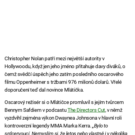
Christopher Nolan patří mezi největší autority v
Hollywoodu, když jen jeho jméno přitahuje davy diváků, o
čemž svědčí úspěch jeho zatím posledního oscarového
filmu Oppenheimer s tržbami 976 milionů dolarů. Vřelé
doporučení teď dal novince Mlátička.
Oscarový režisér si o Mlátičce promluvil s jejím tvůrcem
Bennym Safdiem v podcastu
The Directors Cut
, v němž
vyzdvihl zejména výkon Dwaynea Johnsona v hlavní roli
kontroverzní legendy MMA Marka Kerra.
„Bylo to
srdcervoucí. Nemyslím si, že letos nebo vlastně i v několika