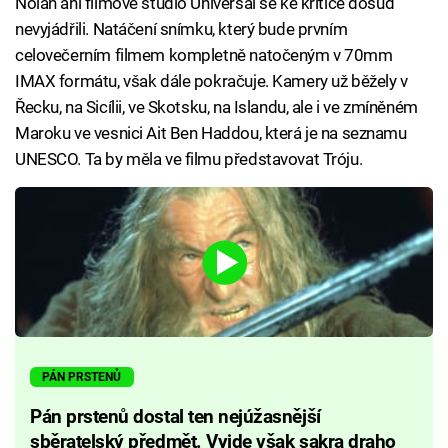
Nolan ani filmové studio Universal se ke kritice dosud
nevyjádřili. Natáčení snímku, který bude prvním
celovečerním filmem kompletně natočeným v 70mm
IMAX formátu, však dále pokračuje. Kamery už běžely v
Řecku, na Sicílii, ve Skotsku, na Islandu, ale i ve zmíněném
Maroku ve vesnici Ait Ben Haddou, která je na seznamu
UNESCO. Ta by měla ve filmu představovat Tróju.
PÁN PRSTENŮ
Pán prstenů dostal ten nejúžasnější
sběratelský předmět. Vyjde však sakra draho