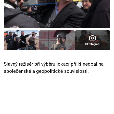
Cool Esport
Pořady
TV Program
Sledujte prima+
13 fotografií
Přihlášení
Slavný režisér při výběru lokací příliš nedbal na
společenské a geopolitické souvislosti.
Sledujte nás