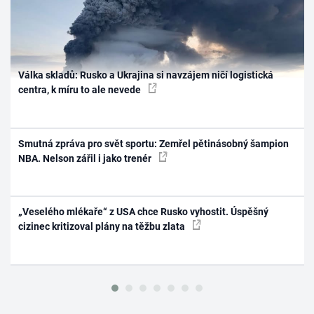
Válka skladů: Rusko a Ukrajina si navzájem ničí logistická
centra, k míru to ale nevede
Smutná zpráva pro svět sportu: Zemřel pětinásobný šampion
NBA. Nelson zářil i jako trenér
„Veselého mlékaře“ z USA chce Rusko vyhostit. Úspěšný
cizinec kritizoval plány na těžbu zlata