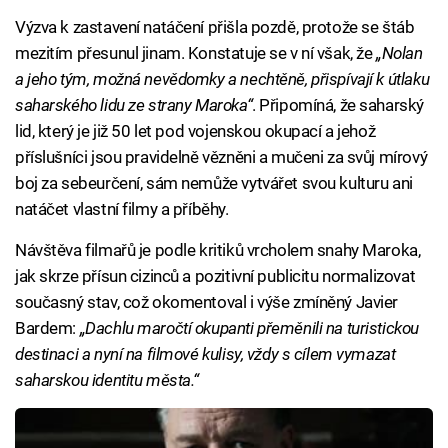
Výzva k zastavení natáčení přišla pozdě, protože se štáb
mezitím přesunul jinam. Konstatuje se v ní však, že
„Nolan
a jeho tým, možná nevědomky a nechtěně, přispívají k útlaku
saharského lidu ze strany Maroka“
. Připomíná, že saharský
lid, který je již 50 let pod vojenskou okupací a jehož
příslušníci jsou pravidelně vězněni a mučeni za svůj mírový
boj za sebeurčení, sám nemůže vytvářet svou kulturu ani
natáčet vlastní filmy a příběhy.
Návštěva filmařů je podle kritiků vrcholem snahy Maroka,
jak skrze přísun cizinců a pozitivní publicitu normalizovat
současný stav, což okomentoval i výše zmíněný Javier
Bardem:
„Dachlu maročtí okupanti přeměnili na turistickou
destinaci a nyní na filmové kulisy, vždy s cílem vymazat
saharskou identitu města.“