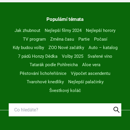
Populární témata
Jak zhubnout
Nejlepší filmy 2024
Nejlepší horory
TV program
Změna času
Partie
Počasí
Kdy budou volby
ZOO Nové začátky
Auto – katalog
7 pádů Honzy Dědka
Volby 2025
Svařené víno
Tatarák podle Pohlreicha
Aloe vera
Pěstování lichořeřišnice
Výpočet ascendentu
Tvarohové knedlíky
Nejlepší palačinky
Švestkový koláč