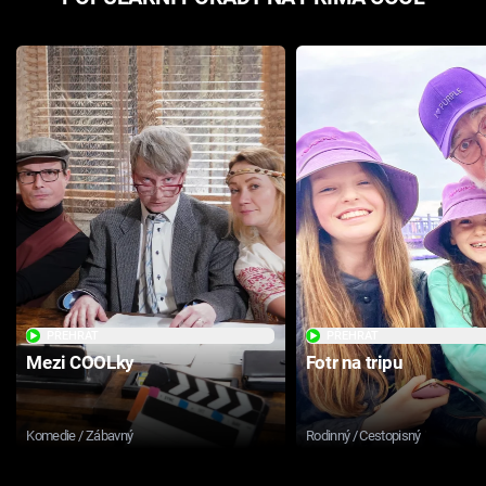
PŘEHRÁT
PŘEHRÁT
Mezi COOLky
Fotr na tripu
Komedie / Zábavný
Rodinný / Cestopisný