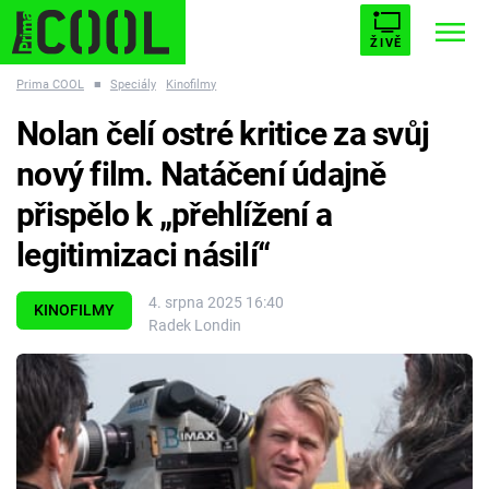
ŽIVĚ
Prima COOL
■
Speciály
Kinofilmy
STARHOUSE
BUFFY, PŘEMOŽITELKA UPÍRŮ
Trendy:
Nolan čelí ostré kritice za svůj
ESCAPE
PLNEJ KOTEL
AVENGERS 5
nový film. Natáčení údajně
přispělo k „přehlížení a
legitimizaci násilí“
Témata
4. srpna 2025 16:40
KINOFILMY
Radek Londin
Filmy
Seriály
Hry