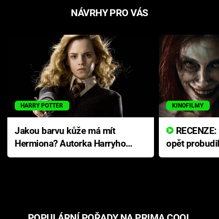
NÁVRHY PRO VÁS
HARRY POTTER
KINOFILMY
Jakou barvu kůže má mít
RECENZE: Smrtelné zlo se
Hermiona? Autorka Harryho
opět probudi
Pottera přišla s ráznou
přichází s n
odpovědí
hororovou n
POPULÁRNÍ POŘADY NA PRIMA COOL