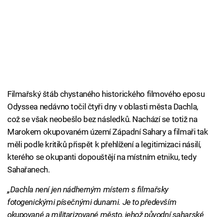
Filmařský štáb chystaného historického filmového eposu
Odyssea nedávno točil čtyři dny v oblasti města Dachla,
což se však neobešlo bez následků. Nachází se totiž na
Marokem okupovaném území Západní Sahary a filmaři tak
měli podle kritiků přispět k přehlížení a legitimizaci násilí,
kterého se okupanti dopouštějí na místním etniku, tedy
Sahařanech.
„Dachla není jen nádherným místem s filmařsky
fotogenickými písečnými dunami. Je to především
okupované a militarizované město, jehož původní saharské