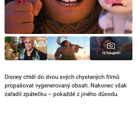
Cool Esport
Pořady
TV Program
Sledujte prima+
15 fotografií
Přihlášení
Disney chtěl do dvou svých chystaných filmů
propašovat vygenerovaný obsah. Nakonec však
Sledujte nás
zařadil zpátečku – pokaždé z jiného důvodu.