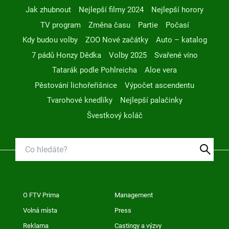
Jak zhubnout
Nejlepší filmy 2024
Nejlepší horory
TV program
Změna času
Partie
Počasí
Kdy budou volby
ZOO Nové začátky
Auto – katalog
7 pádů Honzy Dědka
Volby 2025
Svařené víno
Tatarák podle Pohlreicha
Aloe vera
Pěstování lichořeřišnice
Výpočet ascendentu
Tvarohové knedlíky
Nejlepší palačinky
Švestkový koláč
O FTV Prima
Management
Volná místa
Press
Reklama
Castingy a výzvy