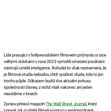
Lidé pracující v hollywoodském filmovém průmyslu si sice
velkými stávkami v roce 2023 vymohli omezení používání
nástrojů umělé inteligence. Bohužel to však neznamená, že
je filmová studia nebudou chtít využívat všude, kde to jen
trochu půjde. Důkazem budiž dva aktuální pokusy
společnosti Disney, z nichž však nakonec ani jeden
neuvidíme v kinech.
Zprávu přinesl magazín
The Wall Street Journal
, který
popsal, jak si chtěli filmaři pomoci u natáčení hrané