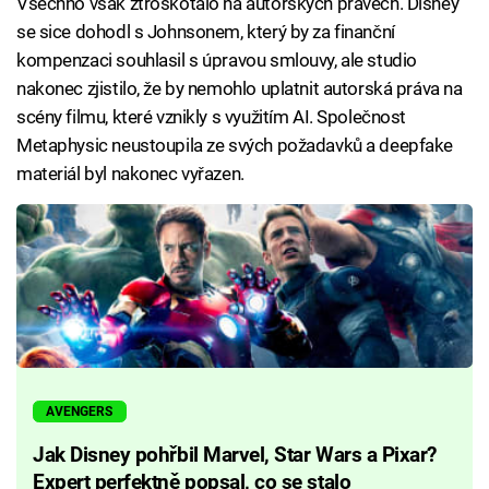
Všechno však ztroskotalo na autorských právech. Disney
se sice dohodl s Johnsonem, který by za finanční
kompenzaci souhlasil s úpravou smlouvy, ale studio
nakonec zjistilo, že by nemohlo uplatnit autorská práva na
scény filmu, které vznikly s využitím AI. Společnost
Metaphysic neustoupila ze svých požadavků a deepfake
materiál byl nakonec vyřazen.
AVENGERS
Jak Disney pohřbil Marvel, Star Wars a Pixar?
Expert perfektně popsal, co se stalo