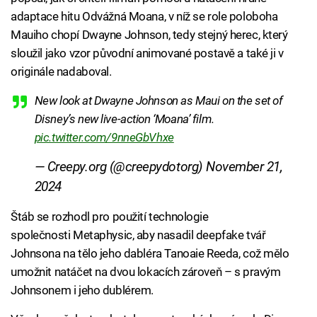
adaptace hitu Odvážná Moana, v níž se role poloboha
Mauiho chopí Dwayne Johnson, tedy stejný herec, který
sloužil jako vzor původní animované postavě a také ji v
originále nadaboval.
New look at Dwayne Johnson as Maui on the set of
Disney’s new live-action ‘Moana’ film.
pic.twitter.com/9nneGbVhxe
— Creepy.org (@creepydotorg)
November 21,
2024
Štáb se rozhodl pro použití technologie
společnosti Metaphysic, aby nasadil deepfake tvář
Johnsona na tělo jeho dabléra Tanoaie Reeda, což mělo
umožnit natáčet na dvou lokacích zároveň – s pravým
Johnsonem i jeho dublérem.