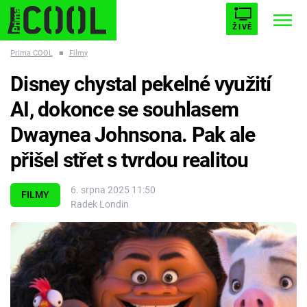
ŽIVĚ
Prima COOL
■
Filmy
STARHOUSE
BUFFY, PŘEMOŽITELKA UPÍRŮ
Trendy:
Disney chystal pekelné využití
ESCAPE
PLNEJ KOTEL
AVENGERS 5
AI, dokonce se souhlasem
Dwaynea Johnsona. Pak ale
přišel střet s tvrdou realitou
Témata
6. srpna 2025 11:50
FILMY
Radek Londin
Filmy
Seriály
Hry