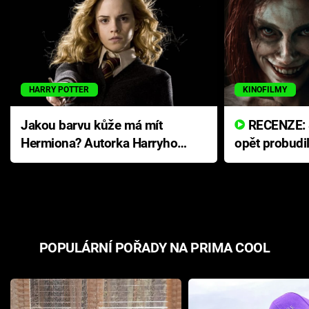
HARRY POTTER
KINOFILMY
Jakou barvu kůže má mít
RECENZE: Smrtelné zlo se
Hermiona? Autorka Harryho
opět probudi
Pottera přišla s ráznou
přichází s n
odpovědí
hororovou n
POPULÁRNÍ POŘADY NA PRIMA COOL