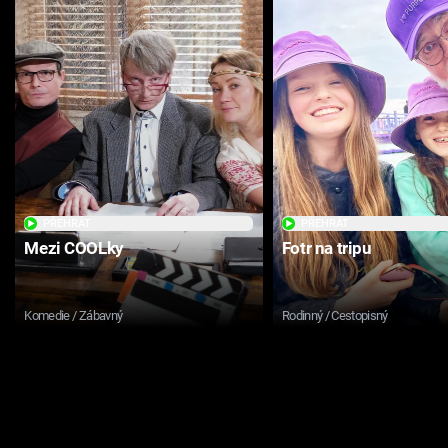
PŘEHRÁT
PŘEHRÁT
Mezi COOLky
Fotr na tripu
Komedie / Zábavný
Rodinný / Cestopisný