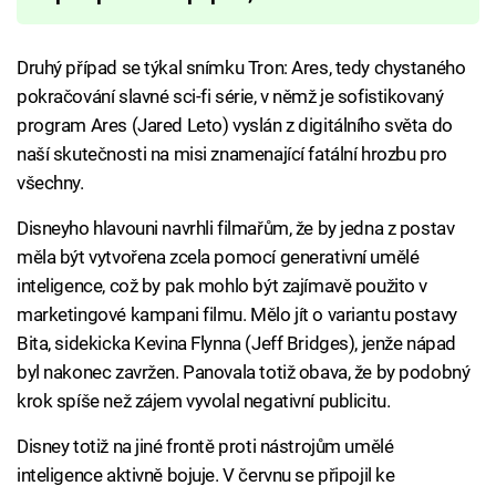
Druhý případ se týkal snímku Tron: Ares, tedy chystaného
pokračování slavné sci-fi série, v němž je sofistikovaný
program Ares (Jared Leto) vyslán z digitálního světa do
naší skutečnosti na misi znamenající fatální hrozbu pro
všechny.
Disneyho hlavouni navrhli filmařům, že by jedna z postav
měla být vytvořena zcela pomocí generativní umělé
inteligence, což by pak mohlo být zajímavě použito v
marketingové kampani filmu. Mělo jít o variantu postavy
Bita, sidekicka Kevina Flynna (Jeff Bridges), jenže nápad
byl nakonec zavržen. Panovala totiž obava, že by podobný
krok spíše než zájem vyvolal negativní publicitu.
Disney totiž na jiné frontě proti nástrojům umělé
inteligence aktivně bojuje. V červnu se připojil ke