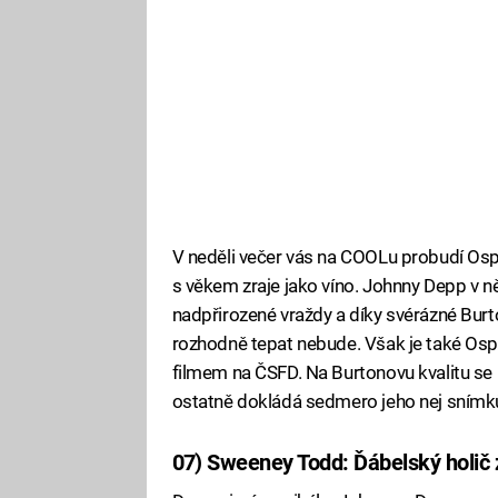
V neděli večer vás na COOLu probudí Ospal
s věkem zraje jako víno. Johnny Depp v n
nadpřirozené vraždy a díky svérázné Burto
rozhodně tepat nebude. Však je také Osp
filmem na ČSFD. Na Burtonovu kvalitu se 
ostatně dokládá sedmero jeho nej snímk
07) Sweeney Todd: Ďábelský holič z