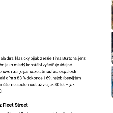
á díra, klasický biják z režie Tima Burtona, jenž
ěm jako mladý konstábl vyšetřuje údajné
nově režii je jasné, že atmosféra ospalostí
alá díra s 83 % dokonce 169. nejoblíbenějším
můžeme spolehnout už víc jak 30 let – jak
ů.
 Fleet Street