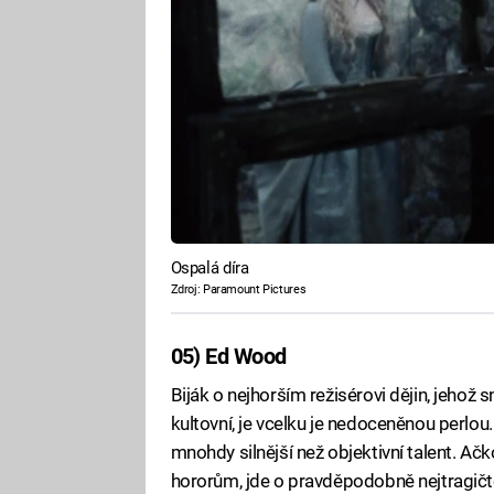
Ospalá díra
Zdroj: Paramount Pictures
05) Ed Wood
Biják o nejhorším režisérovi dějin, jehož 
kultovní, je vcelku je nedoceněnou perlou
mnohdy silnější než objektivní talent. A
hororům, jde o pravděpodobně nejtragičtěj