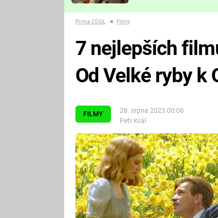
Které děsivé pecky vám
nejvíc zvednou tep?
Prima COOL
■
Filmy
7 nejlepších fil
Od Velké ryby k 
28. srpna 2023 00:06
FILMY
Petr Král