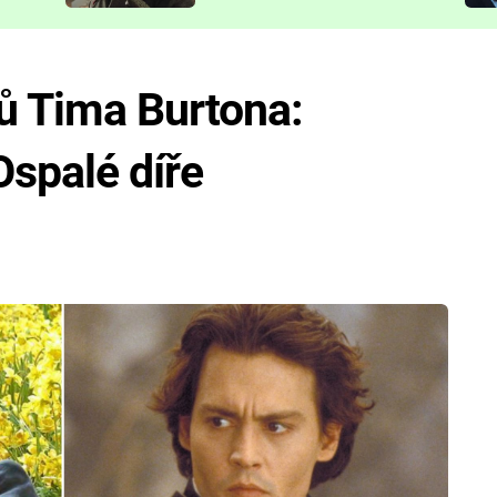
představit
mů Tima Burtona:
Ospalé díře