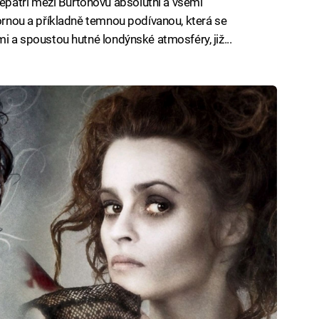
patří mezi Burtonovu absolutní a všemi
bornou a příkladně temnou podívanou, která se
mi a spoustou hutné londýnské atmosféry, již...