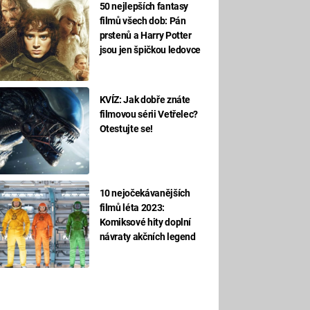
50 nejlepších fantasy
filmů všech dob: Pán
prstenů a Harry Potter
jsou jen špičkou ledovce
KVÍZ: Jak dobře znáte
filmovou sérii Vetřelec?
Otestujte se!
10 nejočekávanějších
filmů léta 2023:
Komiksové hity doplní
návraty akčních legend