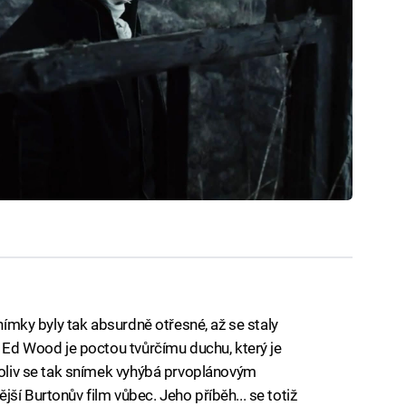
snímky byly tak absurdně otřesné, až se staly
. Ed Wood je poctou tvůrčímu duchu, který je
čkoliv se tak snímek vyhýbá prvoplánovým
ší Burtonův film vůbec. Jeho příběh... se totiž