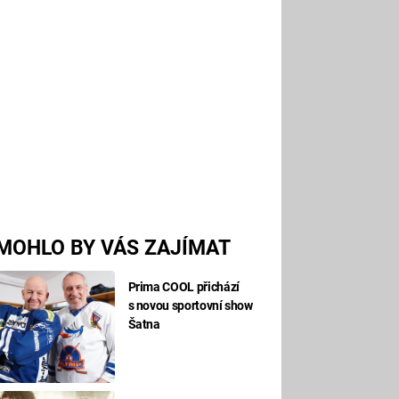
MOHLO BY VÁS ZAJÍMAT
Prima COOL přichází
s novou sportovní show
Šatna