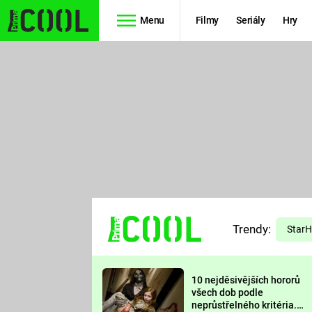
Menu
Filmy
Seriály
Hry
Seriály
Filmy
SIMPSONOVI
STAR WARS
HVĚZDNÁ
AVENGERS
BRÁNA
RYCHLE A
TEORIE
ZBĚSILE 10
Trendy:
VELKÉHO
Star
PREDÁTOR
TŘESKU
10 nejděsivějších hororů
FUTURAMA
všech dob podle
neprůstřelného kritéria.