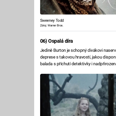
Sweeney Todd
Zdroj: Warner Bros.
06) Ospalá díra
Jedině Burton je schopný divákovi naserv
deprese s takovou hravostí, jakou dispon
balada s příchutí detektivky i nadpřiroz