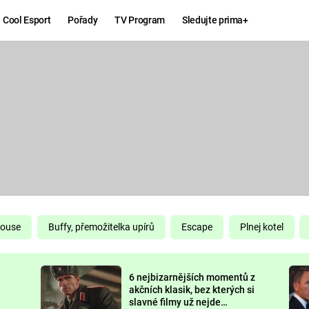
Cool Esport
Pořady
TV Program
Sledujte prima+
Hry
Zábava
MAFIA
ZÁBAVN
GALERI
GTA 6
NEJLEP
KINGDOM
KOMEDI
COME:
DELIVERANCE
CHUCK
House
Buffy, přemožitelka upírů
Escape
Plnej kotel
NORRIS
ESPORT
6 nejbizarnějších momentů z
DEADP
akčních klasik, bez kterých si
slavné filmy už nejde