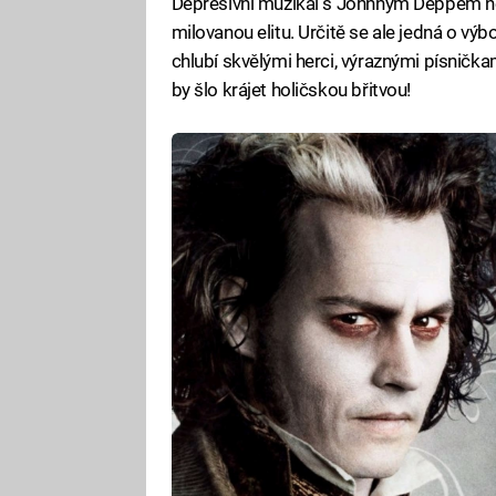
Depresivní muzikál s Johnnym Deppem ne
milovanou elitu. Určitě se ale jedná o vý
chlubí skvělými herci, výraznými písnička
by šlo krájet holičskou břitvou!