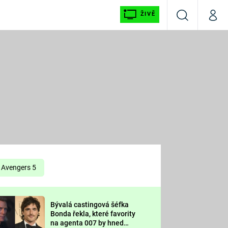
ŽIVĚ
Vyhledávání
Můj p
Prima+
É
CNN Prima NEWS
E
Prima FRESH
ŠÍ
Prima LIVING
E
Prima Ženy
Avengers 5
Prima LAJK
Bývalá castingová šéfka
OOL
Bonda řekla, které favority
Sledujte nás
na agenta 007 by hned