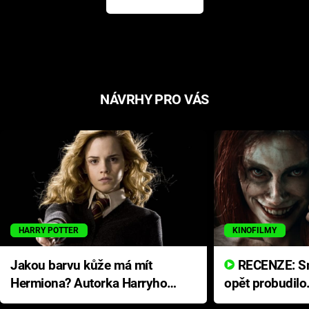
NÁVRHY PRO VÁS
HARRY POTTER
KINOFILMY
Jakou barvu kůže má mít
RECENZE: Smrtelné zlo se
Hermiona? Autorka Harryho
opět probudilo
Pottera přišla s ráznou
přichází s neo