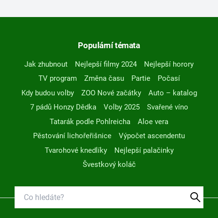
Populární témata
Jak zhubnout
Nejlepší filmy 2024
Nejlepší horory
TV program
Změna času
Partie
Počasí
Kdy budou volby
ZOO Nové začátky
Auto – katalog
7 pádů Honzy Dědka
Volby 2025
Svařené víno
Tatarák podle Pohlreicha
Aloe vera
Pěstování lichořeřišnice
Výpočet ascendentu
Tvarohové knedlíky
Nejlepší palačinky
Švestkový koláč