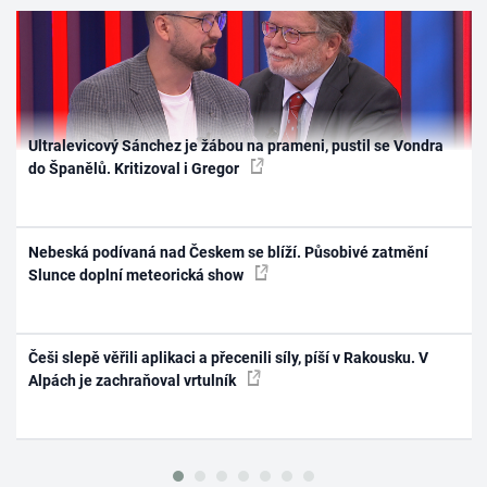
Ultralevicový Sánchez je žábou na prameni, pustil se Vondra
do Španělů. Kritizoval i Gregor
Nebeská podívaná nad Českem se blíží. Působivé zatmění
Slunce doplní meteorická show
Češi slepě věřili aplikaci a přecenili síly, píší v Rakousku. V
Alpách je zachraňoval vrtulník