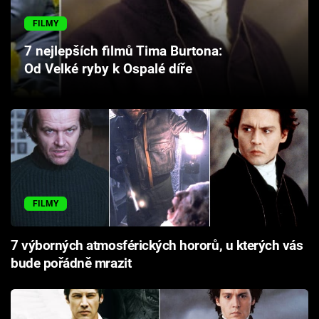
Cool Esport
FILMY
Pořady
7 nejlepších filmů Tima Burtona:
Od Velké ryby k Ospalé díře
TV Program
Sledujte prima+
Přihlášení
FILMY
Sledujte nás
7 výborných atmosférických hororů, u kterých vás
bude pořádně mrazit