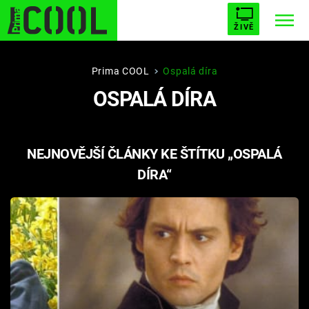
ŽIVĚ
STARHOUSE
BUFFY, PŘEMOŽITELKA UPÍRŮ
Trendy:
Prima COOL
Ospalá díra
OSPALÁ DÍRA
ESCAPE
PLNEJ KOTEL
AVENGERS 5
NEJNOVĚJŠÍ ČLÁNKY KE ŠTÍTKU „OSPALÁ
DÍRA“
Témata
Filmy
Seriály
Hry