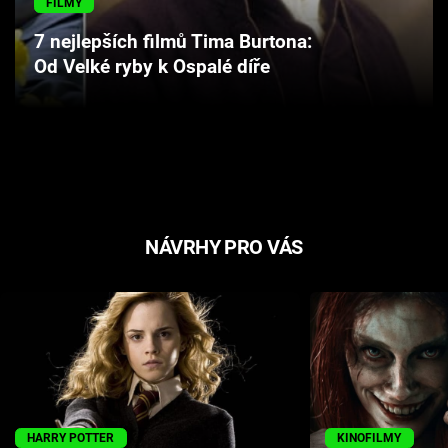
FILMY
Cool Esport
7 nejlepších filmů Tima Burtona:
Od Velké ryby k Ospalé díře
Pořady
TV Program
Sledujte prima+
Přihlášení
NÁVRHY PRO VÁS
Sledujte nás
HARRY POTTER
KINOFILMY