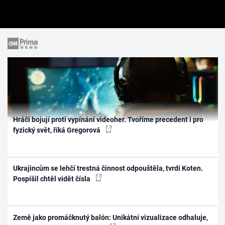
Hráči bojují proti vypínání videoher. Tvoříme precedent i pro
fyzický svět, říká Gregorová
Ukrajincům se lehčí trestná činnost odpouštěla, tvrdí Koten.
Pospíšil chtěl vidět čísla
Země jako promáčknutý balón: Unikátní vizualizace odhaluje,