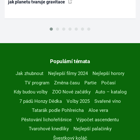
jak planetu tvaruje gravitace
Populární témata
Jak zhubnout
Nejlepší filmy 2024
Nejlepší horory
TV program
Změna času
Partie
Počasí
Kdy budou volby
ZOO Nové začátky
Auto – katalog
7 pádů Honzy Dědka
Volby 2025
Svařené víno
Tatarák podle Pohlreicha
Aloe vera
Pěstování lichořeřišnice
Výpočet ascendentu
Tvarohové knedlíky
Nejlepší palačinky
Švestkový koláč