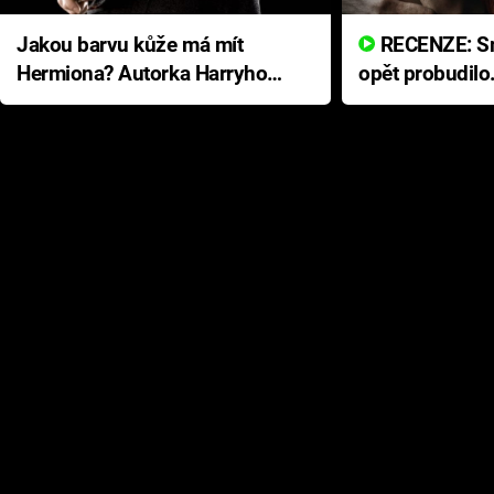
Jakou barvu kůže má mít
RECENZE: Smrtelné zlo se
Hermiona? Autorka Harryho
opět probudilo
Pottera přišla s ráznou
přichází s neo
odpovědí
hororovou nab