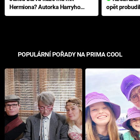
Hermiona? Autorka Harryho
opět probudi
Pottera přišla s ráznou
přichází s n
odpovědí
hororovou n
POPULÁRNÍ POŘADY NA PRIMA COOL