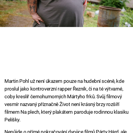
Cool Esport
Pořady
TV Program
Sledujte prima+
Přihlášení
Martin Pohl už není úkazem pouze na hudební scéně, kde
proslul jako kontroverzní rapper Řezník, či na té výtvarné,
Sledujte nás
coby kreslíř černohumorných Mártyho frků. Svůj filmový
vesmír nazvaný příznačně Život není krásný brzy rozšíří
filmem Na plech, který plakátem paroduje rodinnou klasiku
Pelíšky.
Nepůjde o přímé pokračování dvojice filmů Párty Hárd, ale