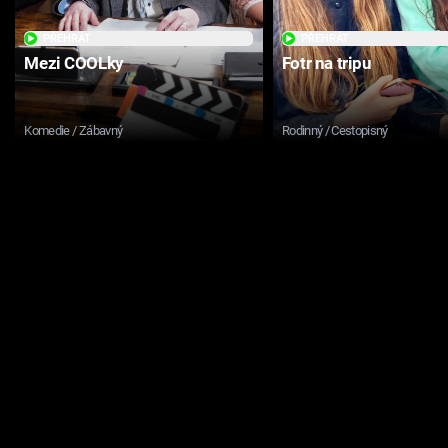
PŘEHRÁT
PŘEHRÁT
Mezi COOLky
Fotr na tripu
Komedie / Zábavný
Rodinný / Cestopisný