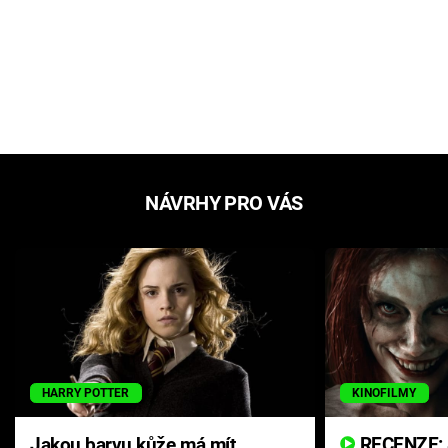
NÁVRHY PRO VÁS
HARRY POTTER
KINOFILMY
Jakou barvu kůže má mít
RECENZE: Smrtelné zlo se