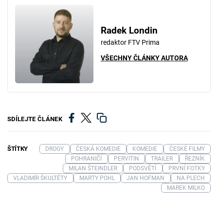
Radek Londin
redaktor FTV Prima
VŠECHNY ČLÁNKY AUTORA
SDÍLEJTE ČLÁNEK
ŠTÍTKY
DROGY
ČESKÁ KOMEDIE
KOMEDIE
ČESKÉ FILMY
POHRANIČÍ
PERVITIN
TRAILER
ŘEZNÍK
MILAN ŠTEINDLER
PODSVĚTÍ
PRVNÍ FOTKY
VLADIMÍR ŠKULTÉTY
MARTY POHL
JAN HOFMAN
NA PLECH
MAREK MILKO