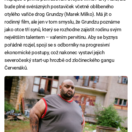
bude plné svérázných postaviček včetně oblíbeného
otylého vařiče drog Grundzy (Marek Milko). Má jít o
rodinný film, ale jen v tom smyslu, že Grundzu poznáme
jako otce tří synů, který se rozhodne zajistit rodinu svým
největším talentem – vařením pervitinu. Aby se byznys
pořádně rozjel, spojí se s odborníky na progresivní
ekonomické postupy, což nakonec vystaví jejich
severočeský start-up hrozbě od zločineckého gangu
Červenáků.