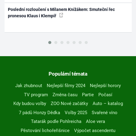
Poslední rozloučení s Milanem Knížákem: Smuteční řec
pronesou Klaus i Klempíř
Populární témata
Jak zhubnout
Nejlepší filmy 2024
Nejlepší horory
TV program
Změna času
Partie
Počasí
Kdy budou volby
ZOO Nové začátky
Auto – katalog
7 pádů Honzy Dědka
Volby 2025
Svařené víno
Tatarák podle Pohlreicha
Aloe vera
Pěstování lichořeřišnice
Výpočet ascendentu