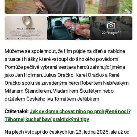
20 fotografií
Můžeme se spolehnout, že film půjde na dřeň a nabídne
situace i hlášky, které vstoupí do širokého povědomí.
Pomůže pečlivě vybraná sestava herců zahrnující jména
jako Jan Hofman, Julius Oračko, Karel Oračko a René
Oračko spolu se zavedenými herci Robertem Nebřeským,
Milanem Šteindlerem, Vladimírem Škultétym nebo
držitelem Českého lva Tomášem Jeřábkem.
Čtěte také:
Jak se doma chovat ráno po prohýřené noci?
Těhotnej kuchař baví praktickými tipy
Na plech vstoupí do českých kin 23. ledna 2025, ale už od