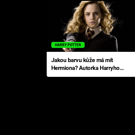
HARRY POTTER
Jakou barvu kůže má mít
Hermiona? Autorka Harryho
Pottera přišla s ráznou
odpovědí