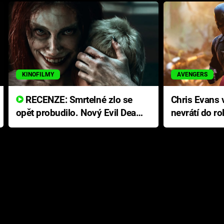
KINOFILMY
AVENGERS
RECENZE: Smrtelné zlo se
Chris Evans v
opět probudilo. Nový Evil Dead
nevrátí do ro
přichází s neodolatelnou
Ameriky
hororovou nabídkou