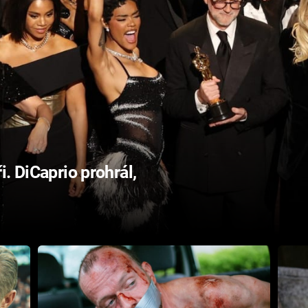
. DiCaprio prohrál,