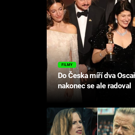
FILMY
Do Česka míří dva Oscaři
nakonec se ale radoval