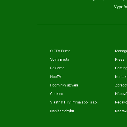
Výpoče
O FTV Prima
Manag
Volná místa
Press
Reklama
Casting
HbbTV
Kontak
Podmínky užívání
Zpraco
Cookies
Nápov
Vlastník FTV Prima spol. s r.o.
Redak
Nahlásit chybu
Nastav