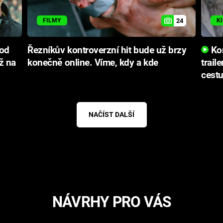
24
FILMY
K
 od
Řezníkův kontroverzní hit bude už brzy
Kon
ž na
konečně online. Víme, kdy a kde
trail
cestu
NAČÍST DALŠÍ
NÁVRHY PRO VÁS