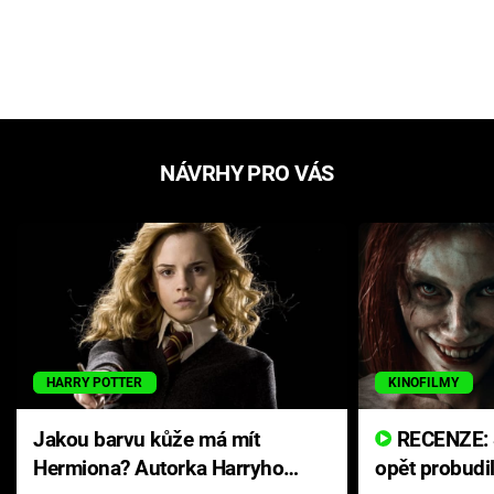
NÁVRHY PRO VÁS
HARRY POTTER
KINOFILMY
Jakou barvu kůže má mít
RECENZE: Smrtelné zlo se
Hermiona? Autorka Harryho
opět probudi