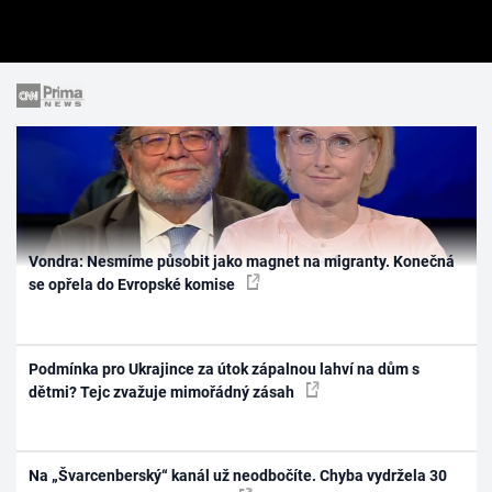
Vondra: Nesmíme působit jako magnet na migranty. Konečná
se opřela do Evropské komise
Podmínka pro Ukrajince za útok zápalnou lahví na dům s
dětmi? Tejc zvažuje mimořádný zásah
Na „Švarcenberský“ kanál už neodbočíte. Chyba vydržela 30