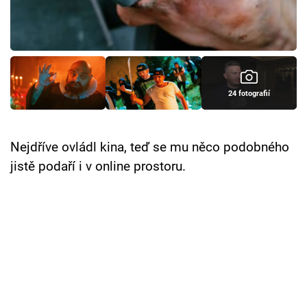
Cool Esport
Pořady
TV Program
24 fotografií
Sledujte prima+
Nejdříve ovládl kina, teď se mu něco podobného
Přihlášení
jistě podaří i v online prostoru.
Sledujte nás