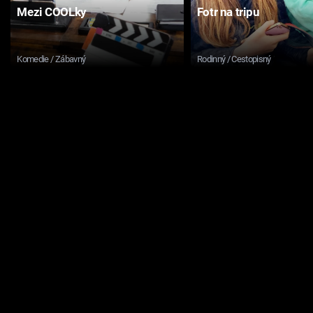
Mezi COOLky
Fotr na tripu
Komedie / Zábavný
Rodinný / Cestopisný