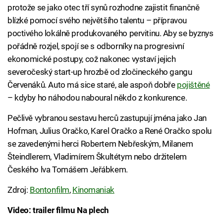
protože se jako otec tří synů rozhodne zajistit finančně
blízké pomocí svého největšího talentu – přípravou
poctivého lokálně produkovaného pervitinu. Aby se byznys
pořádně rozjel, spojí se s odborníky na progresivní
ekonomické postupy, což nakonec vystaví jejich
severočeský start-up hrozbě od zločineckého gangu
Červenáků. Auto má sice staré, ale aspoň dobře
pojištěné
– kdyby ho náhodou naboural někdo z konkurence.
Pečlivě vybranou sestavu herců zastupují jména jako Jan
Hofman, Julius Oračko, Karel Oračko a René Oračko spolu
se zavedenými herci Robertem Nebřeským, Milanem
Šteindlerem, Vladimírem Škultétym nebo držitelem
Českého lva Tomášem Jeřábkem.
Zdroj:
Bontonfilm
,
Kinomaniak
Video: trailer filmu Na plech