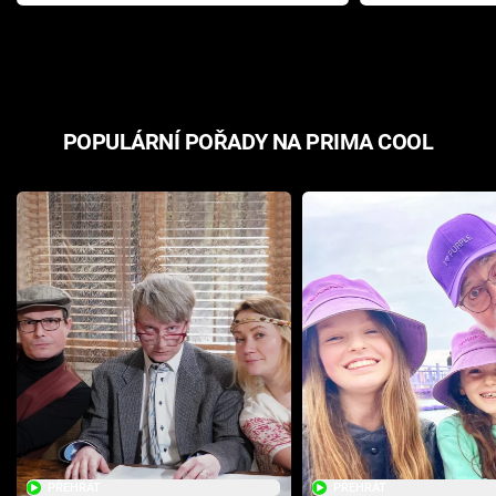
Pottera přišla s ráznou
přichází s n
odpovědí
hororovou n
POPULÁRNÍ POŘADY NA PRIMA COOL
PŘEHRÁT
PŘEHRÁT