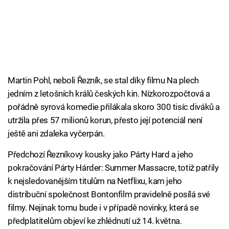
Martin Pohl, neboli Řezník, se stal díky filmu Na plech
jedním z letošních králů českých kin. Nízkorozpočtová a
pořádně syrová komedie přilákala skoro 300 tisíc diváků a
utržila přes 57 milionů korun, přesto její potenciál není
ještě ani zdaleka vyčerpán.
Předchozí Řezníkovy kousky jako Párty Hard a jeho
pokračování Párty Hárder: Summer Massacre, totiž patřily
k nejsledovanějším titulům na Netflixu, kam jeho
distribuční společnost Bontonfilm pravidelně posílá své
filmy. Nejinak tomu bude i v případě novinky, která se
předplatitelům objeví ke zhlédnutí už 14. května.