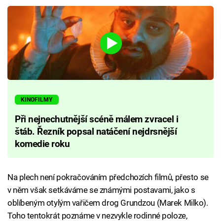
KINOFILMY
Při nejnechutnější scéně málem zvracel i
štáb. Řezník popsal natáčení nejdrsnější
komedie roku
Na plech není pokračováním předchozích filmů, přesto se
v něm však setkáváme se známými postavami, jako s
oblíbeným otylým vařičem drog Grundzou (Marek Milko).
Toho tentokrát poznáme v nezvykle rodinné poloze,