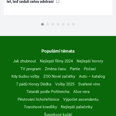
let, teď ceduli celou odstraní
Populární témata
Jak zhubnout
Nejlepší filmy 2024
Nejlepší horory
TV program
Změna času
Partie
Počasí
Kdy budou volby
ZOO Nové začátky
Auto – katalog
7 pádů Honzy Dědka
Volby 2025
Svařené víno
Tatarák podle Pohlreicha
Aloe vera
Pěstování lichořeřišnice
Výpočet ascendentu
Tvarohové knedlíky
Nejlepší palačinky
Švestkový koláč