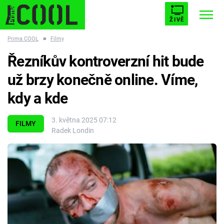
ŽIVĚ
Prima COOL
■
Filmy
STARHOUSE
BUFFY, PŘEMOŽITELKA UPÍRŮ
Trendy:
Řezníkův kontroverzní hit bude
ESCAPE
PLNEJ KOTEL
AVENGERS 5
už brzy konečně online. Víme,
kdy a kde
3. května 2025 07:12
FILMY
Radek Londin
Témata
Filmy
Seriály
Hry