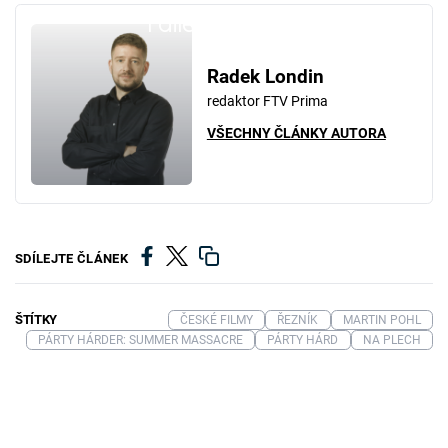
Failed to fetch
Radek Londin
redaktor FTV Prima
VŠECHNY ČLÁNKY AUTORA
SDÍLEJTE ČLÁNEK
ŠTÍTKY
ČESKÉ FILMY
ŘEZNÍK
MARTIN POHL
PÁRTY HÁRDER: SUMMER MASSACRE
PÁRTY HÁRD
NA PLECH