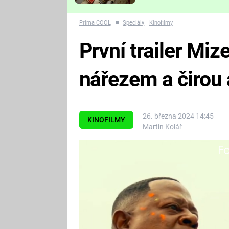
Které děsivé pecky vám
nejvíc zvednou tep?
Prima COOL
■
Speciály
Kinofilmy
První trailer Miz
nářezem a čirou 
26. března 2024 14:45
KINOFILMY
Martin Kolář
Fa
Nemůžete se dočkat Mizerů 4? Po
neočekávanější film letošního ro