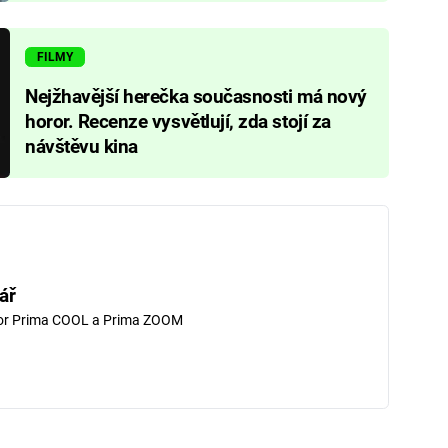
FILMY
Nejžhavější herečka současnosti má nový
horor. Recenze vysvětlují, zda stojí za
návštěvu kina
ář
tor Prima COOL a Prima ZOOM