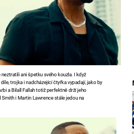
neztratili ani špetku svého kouzla. I když
íle, trojka i nadcházející čtyřka vypadají, jako by
bi a Bilall Fallah totiž perfektně drží jeho
ll Smith i Martin Lawrence stále jedou na