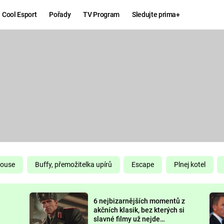
Cool Esport
Pořady
TV Program
Sledujte prima+
Hry
Zábava
MAFIA
ZÁBAVN
GALERI
GTA 6
NEJLEP
KINGDOM
KOMEDI
COME:
DELIVERANCE
CHUCK
House
Buffy, přemožitelka upírů
Escape
Plnej kotel
NORRIS
ESPORT
6 nejbizarnějších momentů z
DEADP
akčních klasik, bez kterých si
slavné filmy už nejde