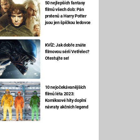
50 nejlepších fantasy
filmů všech dob: Pán
prstenů a Harry Potter
jsou jen špičkou ledovce
KVÍZ: Jak dobře znáte
filmovou sérii Vetřelec?
Otestujte se!
10 nejočekávanějších
filmů léta 2023:
Komiksové hity doplní
návraty akčních legend