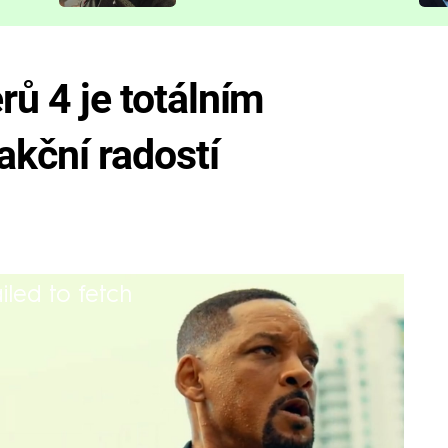
představit
erů 4 je totálním
akční radostí
iled to fetch
 traileru možná půjde o váš
ku.