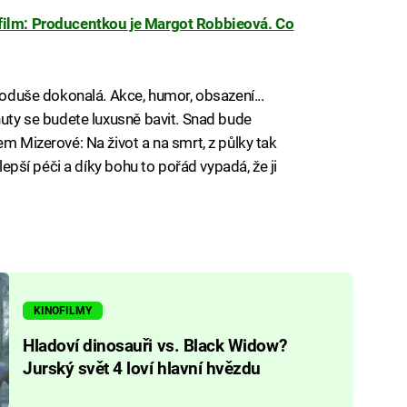
film: Producentkou je Margot Robbieová. Co
dnoduše dokonalá. Akce, humor, obsazení...
nuty se budete luxusně bavit. Snad bude
em Mizerové: Na život a na smrt, z půlky tak
jlepší péči a díky bohu to pořád vypadá, že ji
KINOFILMY
Hladoví dinosauři vs. Black Widow?
Jurský svět 4 loví hlavní hvězdu