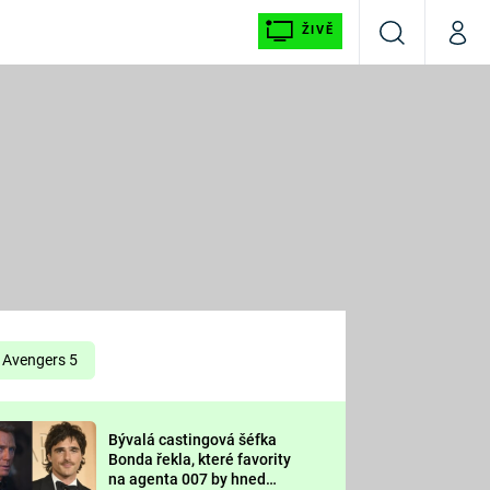
ŽIVĚ
Vyhledávání
Můj p
Prima+
É
CNN Prima NEWS
E
Prima FRESH
ŠÍ
Prima LIVING
E
Prima Ženy
Avengers 5
Prima LAJK
Bývalá castingová šéfka
OOL
Bonda řekla, které favority
Sledujte nás
na agenta 007 by hned