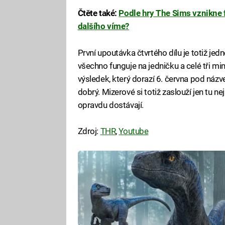
Čtěte také:
Podle hry The Sims vznikne 
dalšího víme?
První upoutávka čtvrtého dílu je totiž je
všechno funguje na jedničku a celé tři mi
výsledek, který dorazí 6. června pod názv
dobrý. Mizerové si totiž zaslouží jen tu ne
opravdu dostávají.
Zdroj:
THR
,
Youtube