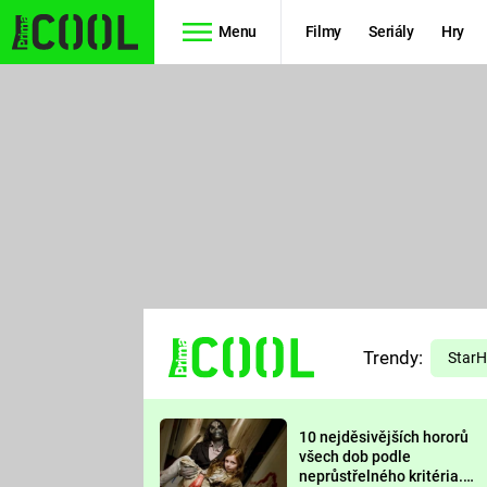
Menu
Filmy
Seriály
Hry
Seriály
Filmy
SIMPSONOVI
STAR WARS
HVĚZDNÁ
AVENGERS
BRÁNA
RYCHLE A
TEORIE
ZBĚSILE 10
Trendy:
VELKÉHO
Star
PREDÁTOR
TŘESKU
10 nejděsivějších hororů
FUTURAMA
všech dob podle
neprůstřelného kritéria.