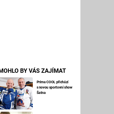
MOHLO BY VÁS ZAJÍMAT
Prima COOL přichází
s novou sportovní show
Šatna