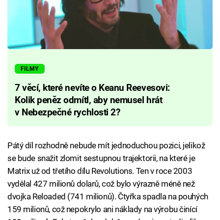
FILMY
7 věcí, které nevíte o Keanu Reevesovi:
Kolik peněz odmítl, aby nemusel hrát
v Nebezpečné rychlosti 2?
Pátý díl rozhodně nebude mít jednoduchou pozici, jelikož
se bude snažit zlomit sestupnou trajektorii, na které je
Matrix už od třetího dílu Revolutions. Ten v roce 2003
vydělal 427 milionů dolarů, což bylo výrazně méně než
dvojka Reloaded (741 milionů). Čtyřka spadla na pouhých
159 milionů, což nepokrylo ani náklady na výrobu činící