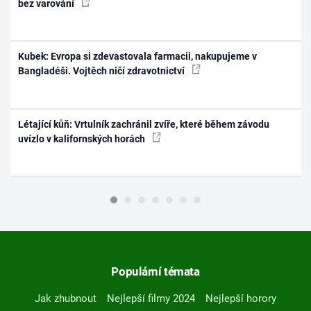
bez varování
Kubek: Evropa si zdevastovala farmacii, nakupujeme v
Bangladéši. Vojtěch ničí zdravotnictví
Létající kůň: Vrtulník zachránil zvíře, které během závodu
uvízlo v kalifornských horách
Populární témata
Jak zhubnout
Nejlepší filmy 2024
Nejlepší horory