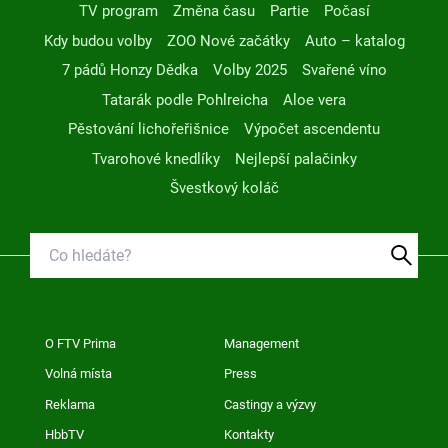
TV program
Změna času
Partie
Počasí
Kdy budou volby
ZOO Nové začátky
Auto – katalog
7 pádů Honzy Dědka
Volby 2025
Svařené víno
Tatarák podle Pohlreicha
Aloe vera
Pěstování lichořeřišnice
Výpočet ascendentu
Tvarohové knedlíky
Nejlepší palačinky
Švestkový koláč
O FTV Prima
Management
Volná místa
Press
Reklama
Castingy a výzvy
HbbTV
Kontakty