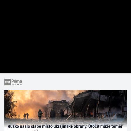
Rusko našlo slabé místo ukrajinské obrany. Útočit může téměř