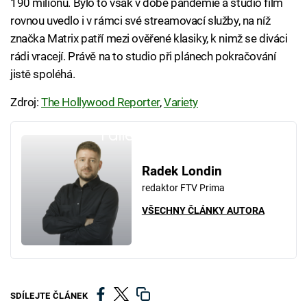
190 milionů. Bylo to však v době pandemie a studio film
rovnou uvedlo i v rámci své streamovací služby, na níž
značka Matrix patří mezi ověřené klasiky, k nimž se diváci
rádi vracejí. Právě na to studio při plánech pokračování
jistě spoléhá.
Zdroj:
The Hollywood Reporter
,
Variety
Failed to fetch
Radek Londin
redaktor FTV Prima
VŠECHNY ČLÁNKY AUTORA
SDÍLEJTE ČLÁNEK