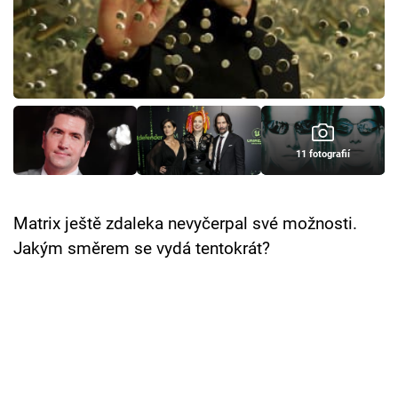
Cool Esport
Pořady
TV Program
Sledujte prima+
11 fotografií
Přihlášení
Matrix ještě zdaleka nevyčerpal své možnosti.
Jakým směrem se vydá tentokrát?
Sledujte nás