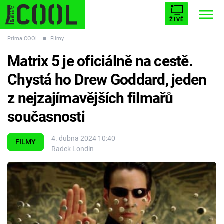
ŽIVĚ
Prima COOL
■
Filmy
STARHOUSE
BUFFY, PŘEMOŽITELKA UPÍRŮ
Trendy:
Matrix 5 je oficiálně na cestě.
ESCAPE
PLNEJ KOTEL
AVENGERS 5
Chystá ho Drew Goddard, jeden
z nejzajímavějších filmařů
současnosti
Témata
4. dubna 2024 10:40
FILMY
Radek Londin
Filmy
Seriály
Hry