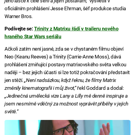
jeho lásce k celé sérii a jejím postavám,“
vysvětlil v
oficiálním prohlášení Jesse Ehrman, šéf produkce studia
Warner Bros.
Podívejte se:
Trinity z Matrixu řádí v traileru nového
hraného Star Wars seriálu
Ačkoli zatím není jasné, zda se v chystaném filmu objeví
Neo (Keanu Reeves) a Trinity (Carrie-Anne Moss), dává
prohlášení zmiňující postavy matrixovského světa velkou
naději – bez jejich účasti si lze totiž pokračování představit
jen stěží.
„Není nadsázkou, když řeknu, že filmy Matrix
změnily kinematografii i můj život,“
řekl Goddard a dodal:
„Jedinečná umělecká vize Lany a Lilly mě denně inspiruje a
jsem nesmírně vděčný za možnost vyprávět příběhy v jejich
světě.“