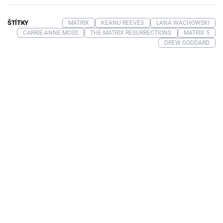
ŠTÍTKY
MATRIX
KEANU REEVES
LANA WACHOWSKI
CARRIE-ANNE MOSS
THE MATRIX RESURRECTIONS
MATRIX 5
DREW GODDARD