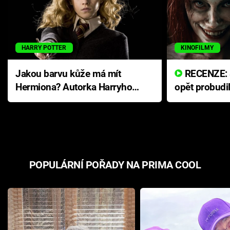
HARRY POTTER
KINOFILMY
Jakou barvu kůže má mít
RECENZE: Smrtelné zlo se
Hermiona? Autorka Harryho
opět probudi
Pottera přišla s ráznou
přichází s n
odpovědí
hororovou n
POPULÁRNÍ POŘADY NA PRIMA COOL