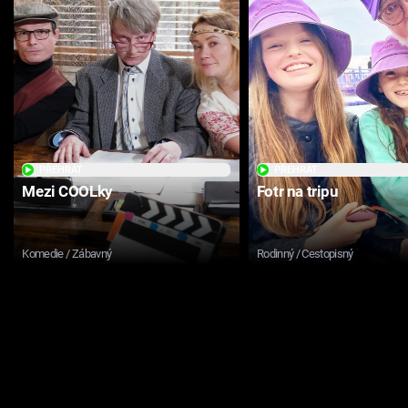
PŘEHRÁT
PŘEHRÁT
Mezi COOLky
Fotr na tripu
Komedie / Zábavný
Rodinný / Cestopisný