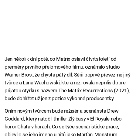
Jen několik dní poté, co Matrix oslavil čtvrtstoletí od
premiéry prvního přelomového filmu, oznámilo studio
Warner Bros., že chystá pátý díl. Sérii poprvé převezme jiný
tvůrce a Lana Wachowski, která režírovala nepříliš dobře
přijatou čtyřku s názvem The Matrix Resurrections (2021),
bude dohlížet už jen z pozice výkonné producentky.
Oním novým tvůrcem bude režisér a scenárista Drew
Goddard, který natočil thriller Zlý časy v El Royale nebo
horor Chata v horách. Co se týče scenáristické práce,
objevilo se jeho jméno u hitů jako Marťan, Monstrum,