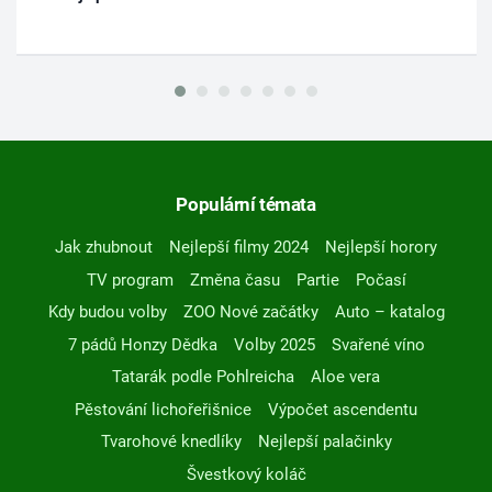
Populární témata
Jak zhubnout
Nejlepší filmy 2024
Nejlepší horory
TV program
Změna času
Partie
Počasí
Kdy budou volby
ZOO Nové začátky
Auto – katalog
7 pádů Honzy Dědka
Volby 2025
Svařené víno
Tatarák podle Pohlreicha
Aloe vera
Pěstování lichořeřišnice
Výpočet ascendentu
Tvarohové knedlíky
Nejlepší palačinky
Švestkový koláč