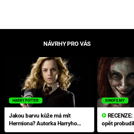
NÁVRHY PRO VÁS
HARRY POTTER
KINOFILMY
Jakou barvu kůže má mít
RECENZE: Smrtelné zlo se
Hermiona? Autorka Harryho
opět probudi
Pottera přišla s ráznou
přichází s n