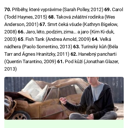
70.
Příběhy, které vyprávíme (Sarah Polley, 2012)
69.
Carol
(Todd Haynes, 2015)
68.
Taková zvláštní rodinka (Wes
Anderson, 2001)
67.
Smrt čeká všude (Kathryn Bigelow,
2008)
66.
Jaro, léto, podzim, zima... a jaro (Kim Ki-duk,
2003)
65
. Fish Tank (Andrea Arnold, 2009)
64.
Velká
nádhera (Paolo Sorrentino, 2013)
63.
Turínský kůň (Béla
Tarr and Ágnes Hranitzky, 2011)
62.
Hanebný pancharti
(Quentin Tarantino, 2009)
61.
Pod kůží (Jonathan Glazer,
2013)