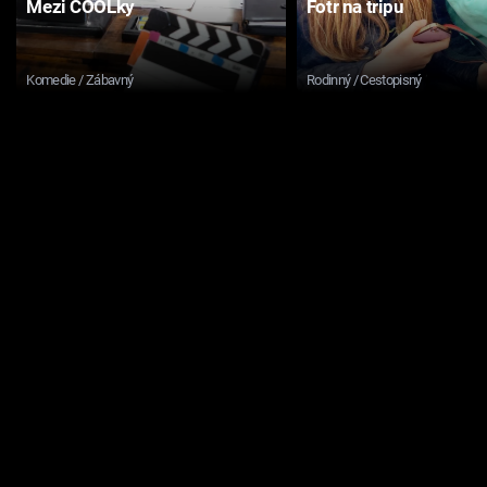
Mezi COOLky
Fotr na tripu
Komedie / Zábavný
Rodinný / Cestopisný