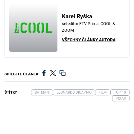
Karel Ryška
šéfeditor FTV Prima, COOL &
ZOOM
VŠECHNY ČLÁNKY AUTORA
SDÍLEJTE ČLÁNEK
ŠTÍTKY
BATMAN
LEONARDO DICAPRIO
FILM
TOP 10
PIXAR