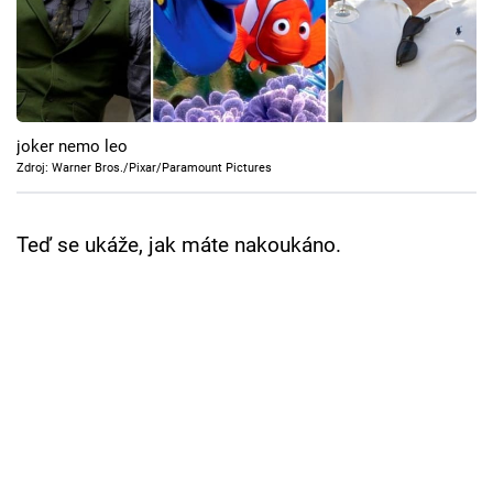
Cool Esport
Pořady
TV Program
joker nemo leo
Zdroj: Warner Bros./Pixar/Paramount Pictures
Sledujte prima+
Teď se ukáže, jak máte nakoukáno.
Přihlášení
Sledujte nás