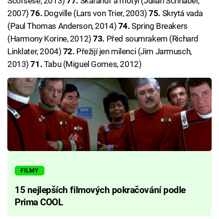
Scorsese, 2013)
77.
Skafandr a motýl (Julian Schnabel,
2007)
76.
Dogville (Lars von Trier, 2003)
75.
Skrytá vada
(Paul Thomas Anderson, 2014)
74.
Spring Breakers
(Harmony Korine, 2012)
73.
Před soumrakem (Richard
Linklater, 2004)
72.
Přežijí jen milenci (Jim Jarmusch,
2013)
71.
Tabu (Miguel Gomes, 2012)
FILMY
15 nejlepších filmových pokračování podle
Prima COOL