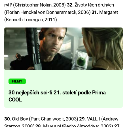
rytíř (Christopher Nolan, 2008)
32.
Životy těch druhých
(Florian Henckel von Donnersmarck, 2006)
31.
Margaret
(Kenneth Lonergan, 2011)
FILMY
30 nejlepších sci-fi 21. století podle Prima
COOL
30.
Old Boy (Park Chan-wook, 2003)
29.
VALL-I (Andrew
Stanton, 2008)
28.
Mluv s ní (Pedro Almodóvar, 2002)
27.