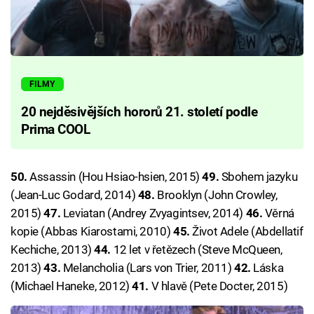
FILMY
20 nejděsivějších hororů 21. století podle
Prima COOL
50.
Assassin (Hou Hsiao-hsien, 2015)
49.
Sbohem jazyku
(Jean-Luc Godard, 2014)
48.
Brooklyn (John Crowley,
2015)
47.
Leviatan (Andrey Zvyagintsev, 2014)
46.
Věrná
kopie (Abbas Kiarostami, 2010)
45.
Život Adele (Abdellatif
Kechiche, 2013)
44.
12 let v řetězech (Steve McQueen,
2013)
43.
Melancholia (Lars von Trier, 2011)
42.
Láska
(Michael Haneke, 2012)
41.
V hlavě (Pete Docter, 2015)