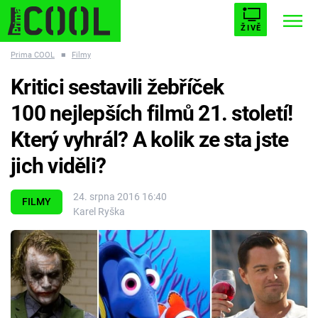
ŽIVĚ
Prima COOL
■
Filmy
STARHOUSE
BUFFY, PŘEMOŽITELKA UPÍRŮ
Trendy:
Kritici sestavili žebříček
ESCAPE
PLNEJ KOTEL
AVENGERS 5
100 nejlepších filmů 21. století!
Který vyhrál? A kolik ze sta jste
jich viděli?
Témata
24. srpna 2016 16:40
FILMY
Karel Ryška
Filmy
Seriály
Hry