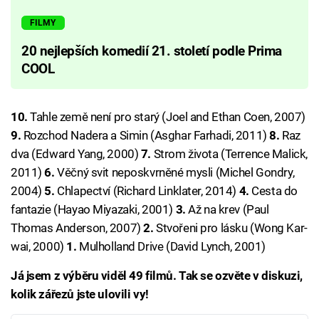
FILMY
20 nejlepších komedií 21. století podle Prima
COOL
10.
Tahle země není pro starý (Joel and Ethan Coen, 2007)
9.
Rozchod Nadera a Simin (Asghar Farhadi, 2011)
8.
Raz
dva (Edward Yang, 2000)
7.
Strom života (Terrence Malick,
2011)
6.
Věčný svit neposkvrněné mysli (Michel Gondry,
2004)
5.
Chlapectví (Richard Linklater, 2014)
4.
Cesta do
fantazie (Hayao Miyazaki, 2001)
3.
Až na krev (Paul
Thomas Anderson, 2007)
2.
Stvořeni pro lásku (Wong Kar-
wai, 2000)
1.
Mulholland Drive (David Lynch, 2001)
Já jsem z výběru viděl 49 filmů. Tak se ozvěte v diskuzi,
kolik zářezů jste ulovili vy!