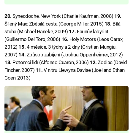
20.
Synecdoche, New York (Charlie Kaufman, 2008)
19.
Šílený Max: Zběsilá cesta (George Miller, 2015)
18.
Bílá
stuha (Michael Haneke, 2009)
17.
Faunův labyrint
(Guillermo Del Toro, 2006)
16.
Holy Motors (Leos Carax,
2012)
15.
4 měsíce, 3 týdny a 2 dny (Cristian Mungiu,
2007)
14.
Způsob zabíjení (Joshua Oppenheimer, 2012)
13.
Potomci lidí (Alfonso Cuarón, 2006)
12.
Zodiac (David
Fincher, 2007)
11.
V nitru Llewyna Davise (Joel and Ethan
Coen, 2013)