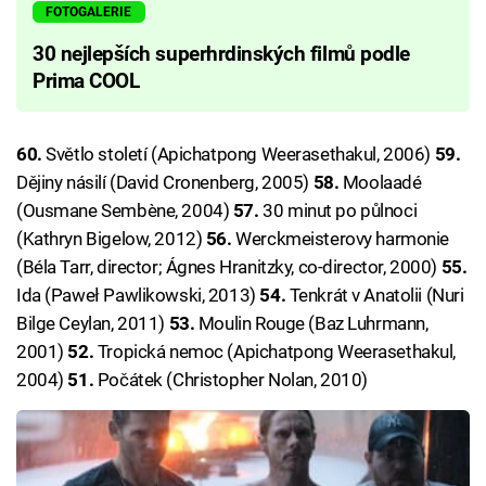
FOTOGALERIE
30 nejlepších superhrdinských filmů podle
Prima COOL
60.
Světlo století (Apichatpong Weerasethakul, 2006)
59.
Dějiny násilí (David Cronenberg, 2005)
58.
Moolaadé
(Ousmane Sembène, 2004)
57.
30 minut po půlnoci
(Kathryn Bigelow, 2012)
56.
Werckmeisterovy harmonie
(Béla Tarr, director; Ágnes Hranitzky, co-director, 2000)
55.
Ida (Paweł Pawlikowski, 2013)
54.
Tenkrát v Anatolii (Nuri
Bilge Ceylan, 2011)
53.
Moulin Rouge (Baz Luhrmann,
2001)
52.
Tropická nemoc (Apichatpong Weerasethakul,
2004)
51.
Počátek (Christopher Nolan, 2010)