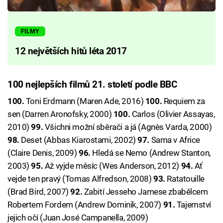
FILMY
12 největších hitů léta 2017
100 nejlepších filmů 21. století podle BBC
100.
Toni Erdmann (Maren Ade, 2016)
100.
Requiem za
sen (Darren Aronofsky, 2000)
100.
Carlos (Olivier Assayas,
2010)
99.
Všichni možní sběrači a já (Agnès Varda, 2000)
98.
Deset (Abbas Kiarostami, 2002)
97.
Sama v Africe
(Claire Denis, 2009)
96.
Hledá se Nemo (Andrew Stanton,
2003)
95.
Až vyjde měsíc (Wes Anderson, 2012)
94.
Ať
vejde ten pravý (Tomas Alfredson, 2008)
93.
Ratatouille
(Brad Bird, 2007)
92.
Zabití Jesseho Jamese zbabělcem
Robertem Fordem (Andrew Dominik, 2007)
91.
Tajemství
jejich očí (Juan José Campanella, 2009)