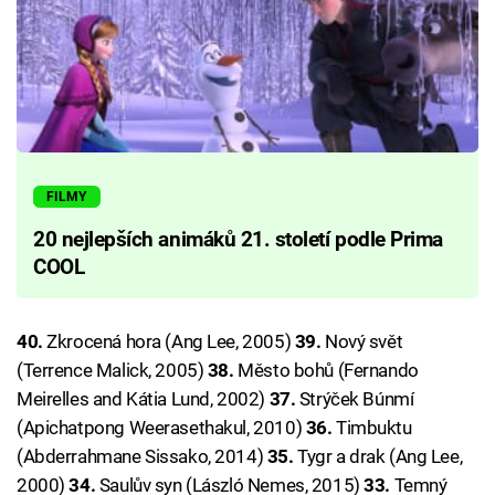
FILMY
20 nejlepších animáků 21. století podle Prima
COOL
40.
Zkrocená hora (Ang Lee, 2005)
39.
Nový svět
(Terrence Malick, 2005)
38.
Město bohů (Fernando
Meirelles and Kátia Lund, 2002)
37.
Strýček Búnmí
(Apichatpong Weerasethakul, 2010)
36.
Timbuktu
(Abderrahmane Sissako, 2014)
35.
Tygr a drak (Ang Lee,
2000)
34.
Saulův syn (László Nemes, 2015)
33.
Temný