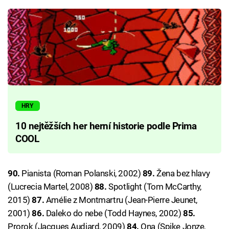
HRY
10 nejtěžších her herní historie podle Prima
COOL
90.
Pianista (Roman Polanski, 2002)
89.
Žena bez hlavy
(Lucrecia Martel, 2008)
88.
Spotlight (Tom McCarthy,
2015)
87.
Amélie z Montmartru (Jean-Pierre Jeunet,
2001)
86.
Daleko do nebe (Todd Haynes, 2002)
85.
Prorok (Jacques Audiard, 2009)
84.
Ona (Spike Jonze,