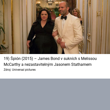
Cool Esport
Pořady
TV Program
Sledujte prima+
Přihlášení
19) Špión (2015) – James Bond v sukních s Melissou
McCarthy a nezastavitelným Jasonem Stathamem
Zdroj: Universal pictures
Sledujte nás