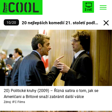
ŽIVĚ
20 nejlepších komedií 21. století podle
10
/
20
STARHOUSE
BUFFY, PŘEMOŽITELKA UPÍRŮ
Trendy:
Prima COOL
ESCAPE
PLNEJ KOTEL
AVENGERS 5
Témata
Filmy
20) Politické kruhy (2009) – Řízná satira o tom, jak se
Seriály
Američani a Britové snaží zabránit další válce
Zdroj: IFC Films
Hry