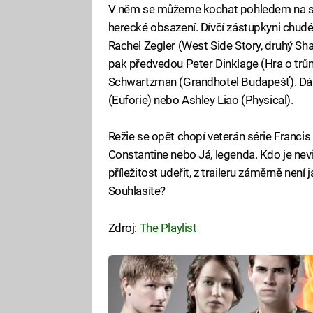
V něm se můžeme kochat pohledem na skv
herecké obsazení. Dívčí zástupkyni chudé
Rachel Zegler (West Side Story, druhý Sha
pak předvedou Peter Dinklage (Hra o trůn
Schwartzman (Grandhotel Budapešť). Dále
(Euforie) nebo Ashley Liao (Physical).
Režie se opět chopí veterán série Francis
Constantine nebo Já, legenda. Kdo je nevi
příležitost udeřit, z traileru záměrně není
Souhlasíte?
Zdroj:
The Playlist