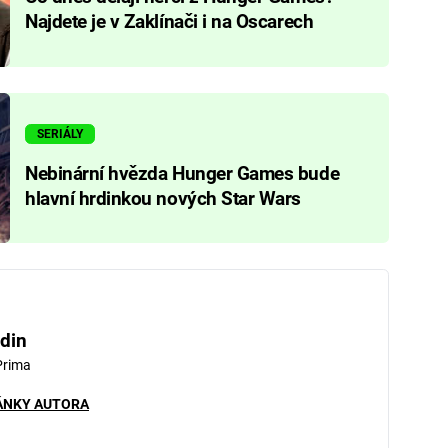
Najdete je v Zaklínači i na Oscarech
SERIÁLY
Nebinární hvězda Hunger Games bude
hlavní hrdinkou nových Star Wars
din
Prima
ÁNKY AUTORA