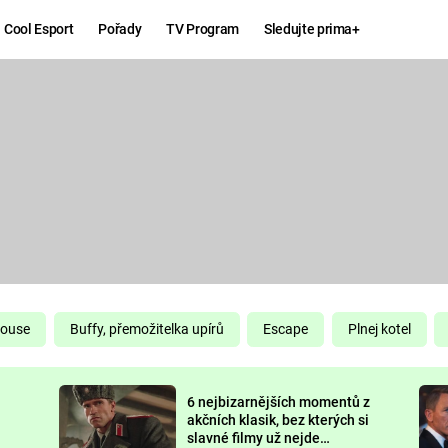
Cool Esport
Pořady
TV Program
Sledujte prima+
Hry
Zábava
MAFIA
ZÁBAVN
GALERI
GTA 6
NEJLEP
KINGDOM
KOMEDI
COME:
DELIVERANCE
CHUCK
House
Buffy, přemožitelka upírů
Escape
Plnej kotel
NORRIS
ESPORT
6 nejbizarnějších momentů z
DEADP
akčních klasik, bez kterých si
slavné filmy už nejde