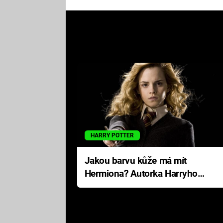
HARRY POTTER
Jakou barvu kůže má mít
Hermiona? Autorka Harryho
Pottera přišla s ráznou
odpovědí