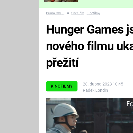
Které děsivé pecky vám
nejvíc zvednou tep?
Prima COOL
■
Speciály
Kinofilmy
Hunger Games jso
nového filmu uka
přežití
28. dubna 2023 10:45
KINOFILMY
Radek Londin
Fa
Populární série Hunger Games vr
světa země Panem.