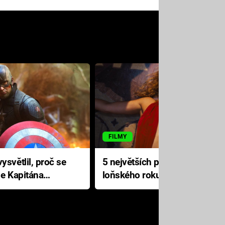
FILMY
ysvětlil, proč se
5 největších propadáků
le Kapitána
loňského roku: Disney na
jediné katastrofě prodělal 200
milionů dolarů