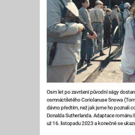
Osm let po završení původní ságy dost
osmnáctiletého Coriolanuse Snowa (Tom B
dávno předtím, než jak jsme ho poznali c
Donalda Sutherlanda. Adaptace románu B
už 16. listopadu 2023 a konečně se ukazuj