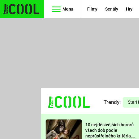
Menu
Filmy
Seriály
Hry
Seriály
Filmy
SIMPSONOVI
STAR WARS
HVĚZDNÁ
AVENGERS
BRÁNA
RYCHLE A
TEORIE
ZBĚSILE 10
Trendy:
VELKÉHO
Star
PREDÁTOR
TŘESKU
10 nejděsivějších hororů
FUTURAMA
všech dob podle
neprůstřelného kritéria.