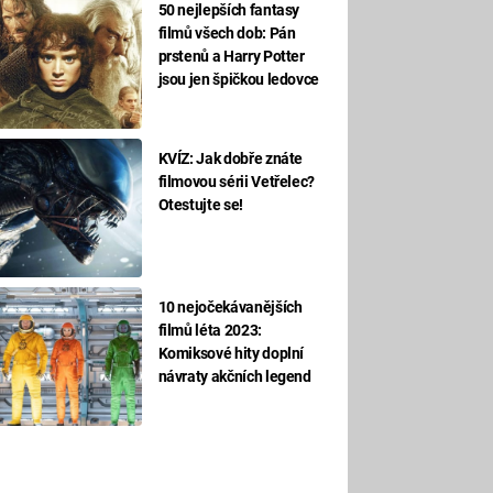
50 nejlepších fantasy
filmů všech dob: Pán
prstenů a Harry Potter
jsou jen špičkou ledovce
KVÍZ: Jak dobře znáte
filmovou sérii Vetřelec?
Otestujte se!
10 nejočekávanějších
filmů léta 2023:
Komiksové hity doplní
návraty akčních legend