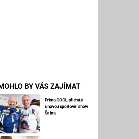
MOHLO BY VÁS ZAJÍMAT
Prima COOL přichází
s novou sportovní show
Šatna