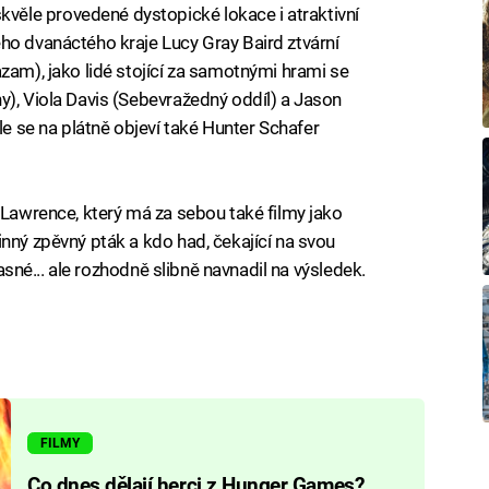
ěle provedené dystopické lokace i atraktivní
ho dvanáctého kraje Lucy Gray Baird ztvární
zam), jako lidé stojící za samotnými hrami se
y), Viola Davis (Sebevražedný oddíl) a Jason
 se na plátně objeví také Hunter Schafer
 Lawrence, který má za sebou také filmy jako
nný zpěvný pták a kdo had, čekající na svou
 jasné... ale rozhodně slibně navnadil na výsledek.
FILMY
Co dnes dělají herci z Hunger Games?