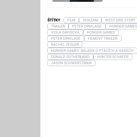
ŠTÍTKY
FILM
SHAZAM
WEST SIDE STORY
TRAILER
PETER DINKLAGE
HUNGER GAMES
VIOLA DAVISOVÁ
HUNGER GAMES
PETER DINKLAGE
FILMOVÝ TRAILER
RACHEL ZEGLER
HUNGER GAMES: BALADA O PTÁCÍCH A HADECH
DONALD SUTHERLAND
HUNTER SCHAFER
JASON SCHWARTZMAN