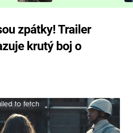
představit
u zpátky! Trailer
zuje krutý boj o
iled to fetch
átí diváky do krutého diktátorského