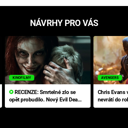
NÁVRHY PRO VÁS
KINOFILMY
AVENGERS
RECENZE: Smrtelné zlo se
Chris Evans v
opět probudilo. Nový Evil Dead
nevrátí do ro
přichází s neodolatelnou
Ameriky
hororovou nabídkou