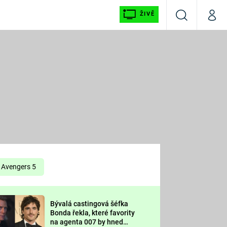
ŽIVĚ
Vyhledávání
Můj p
Prima+
É
CNN Prima NEWS
E
Prima FRESH
ŠÍ
Prima LIVING
E
Prima Ženy
Avengers 5
Prima LAJK
Bývalá castingová šéfka
OOL
Bonda řekla, které favority
Sledujte nás
na agenta 007 by hned