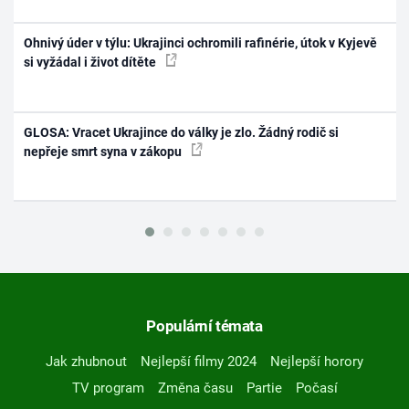
Ohnivý úder v týlu: Ukrajinci ochromili rafinérie, útok v Kyjevě
si vyžádal i život dítěte
GLOSA: Vracet Ukrajince do války je zlo. Žádný rodič si
nepřeje smrt syna v zákopu
Populární témata
Jak zhubnout
Nejlepší filmy 2024
Nejlepší horory
TV program
Změna času
Partie
Počasí