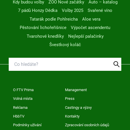
Kdy budou volby
ZOO Nové začátky
Auto – katalog
7 pádů Honzy Dědka
Volby 2025
Svařené víno
Tatarák podle Pohlreicha
Aloe vera
Pěstování lichořeřišnice
Výpočet ascendentu
Tvarohové knedlíky
Nejlepší palačinky
Švestkový koláč
O FTV Prima
Management
Volná místa
Press
Reklama
Castingy a výzvy
HbbTV
Kontakty
Podmínky užívání
Zpracování osobních údajů