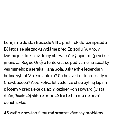
Loni jsme dostali Epizodu VIII a příští rok dorazí Epizoda
IX, letos se ale znovu vydáme před Epizodu IV. Ano, v
květnu jde do kin už druhý starwarsácký spin-off (první se
jmenoval Rogue One) a tentokrát se podíváme na začátky
vesmírného pašeráka Hana Sola. Jak tenhle legendární
hrdina vyhrál Malého sokola? Co ho svedlo dohromady s
Chewbaccou? A od kolika let věděl, že chce být nejlepším
pilotem v předaleké galaxii? Režisér Ron Howard (Čistá
duše, Rivalové) slibuje odpovědi a teď tu máme první
ochutnávku.
45 vteřin z nového filmu má smazat všechny problémy,