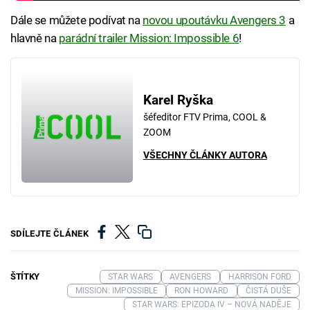
Dále se můžete podívat na
novou upoutávku Avengers 3
a
hlavně na
parádní trailer Mission: Impossible 6
!
Karel Ryška
šéfeditor FTV Prima, COOL &
ZOOM
VŠECHNY ČLÁNKY AUTORA
SDÍLEJTE ČLÁNEK
ŠTÍTKY
STAR WARS
AVENGERS
HARRISON FORD
MISSION: IMPOSSIBLE
RON HOWARD
ČISTÁ DUŠE
STAR WARS: EPIZODA IV – NOVÁ NADĚJE