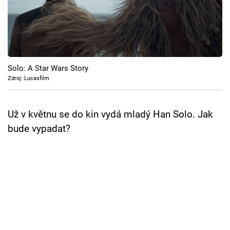
Cool Esport
Pořady
TV Program
Solo: A Star Wars Story
Zdroj: Lucasfilm
Sledujte prima+
Už v květnu se do kin vydá mladý Han Solo. Jak
Přihlášení
bude vypadat?
Sledujte nás