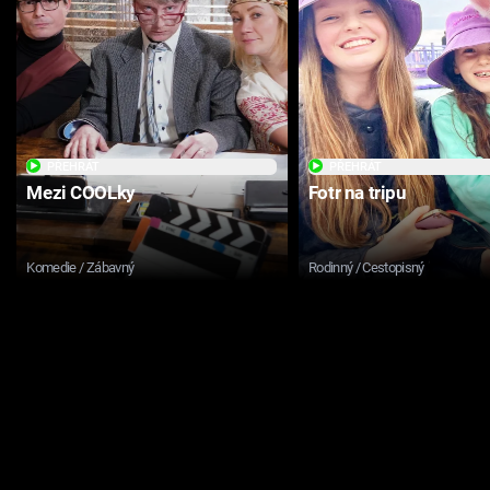
PŘEHRÁT
PŘEHRÁT
Mezi COOLky
Fotr na tripu
Komedie / Zábavný
Rodinný / Cestopisný