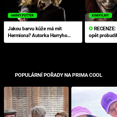
HARRY POTTER
KINOFILMY
Jakou barvu kůže má mít
RECENZE: Smrtelné zlo se
Hermiona? Autorka Harryho
opět probudi
Pottera přišla s ráznou
přichází s n
odpovědí
hororovou n
POPULÁRNÍ POŘADY NA PRIMA COOL