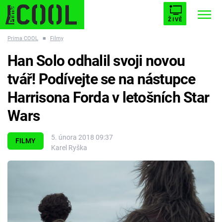
ŽIVĚ
Prima COOL
■
Filmy
STARHOUSE
BUFFY, PŘEMOŽITELKA UPÍRŮ
Trendy:
Han Solo odhalil svoji novou
ESCAPE
PLNEJ KOTEL
AVENGERS 5
tvář! Podívejte se na nástupce
Harrisona Forda v letošních Star
Wars
Témata
5. února 2018 09:37
FILMY
Karel Ryška
Filmy
Seriály
Hry