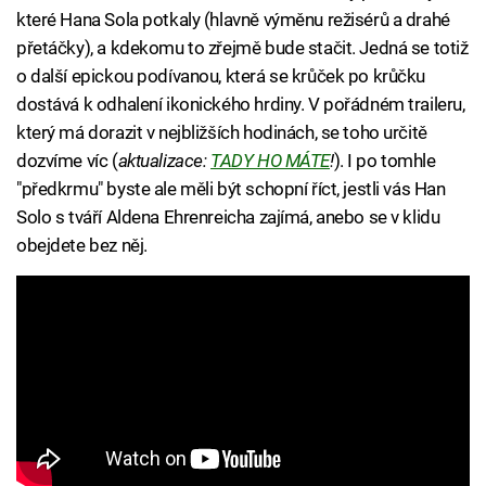
které Hana Sola potkaly (hlavně výměnu režisérů a drahé
přetáčky), a kdekomu to zřejmě bude stačit. Jedná se totiž
o další epickou podívanou, která se krůček po krůčku
dostává k odhalení ikonického hrdiny. V pořádném traileru,
který má dorazit v nejbližších hodinách, se toho určitě
dozvíme víc (
aktualizace:
TADY HO MÁTE
!
). I po tomhle
"předkrmu" byste ale měli být schopní říct, jestli vás Han
Solo s tváří Aldena Ehrenreicha zajímá, anebo se v klidu
obejdete bez něj.