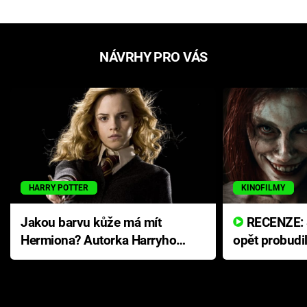
NÁVRHY PRO VÁS
HARRY POTTER
KINOFILMY
Jakou barvu kůže má mít
RECENZE: Smrtelné zlo se
Hermiona? Autorka Harryho
opět probudi
Pottera přišla s ráznou
přichází s n
odpovědí
hororovou n