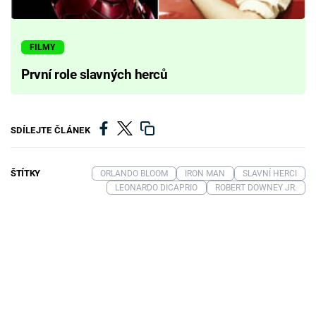
FILMY
První role slavných herců
SDÍLEJTE ČLÁNEK
ŠTÍTKY
ORLANDO BLOOM
IRON MAN
SLAVNÍ HERCI
LEONARDO DICAPRIO
ROBERT DOWNEY JR.