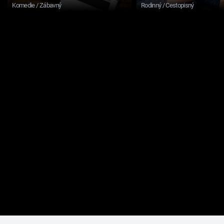
Komedie / Zábavný
Rodinný / Cestopisný