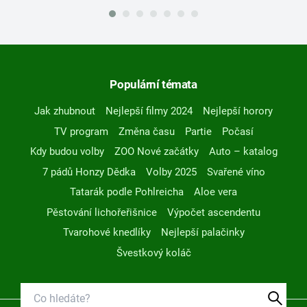
Populární témata
Jak zhubnout
Nejlepší filmy 2024
Nejlepší horory
TV program
Změna času
Partie
Počasí
Kdy budou volby
ZOO Nové začátky
Auto – katalog
7 pádů Honzy Dědka
Volby 2025
Svařené víno
Tatarák podle Pohlreicha
Aloe vera
Pěstování lichořeřišnice
Výpočet ascendentu
Tvarohové knedlíky
Nejlepší palačinky
Švestkový koláč