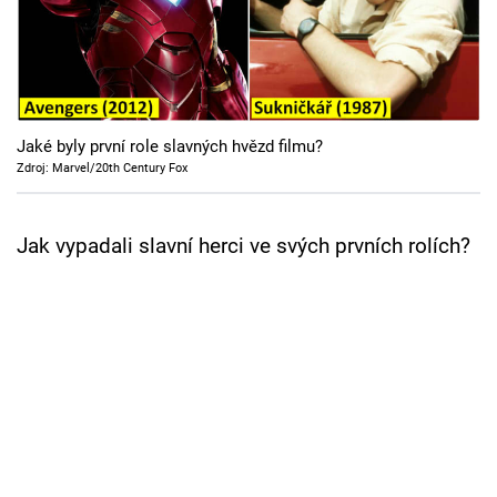
Cool Esport
Pořady
TV Program
Jaké byly první role slavných hvězd filmu?
Zdroj: Marvel/20th Century Fox
Sledujte prima+
Jak vypadali slavní herci ve svých prvních rolích?
Přihlášení
Sledujte nás