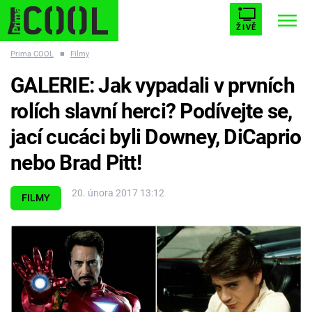
ŽIVĚ
Prima COOL
■
Filmy
STARHOUSE
BUFFY, PŘEMOŽITELKA UPÍRŮ
Trendy:
GALERIE: Jak vypadali v prvních
ESCAPE
PLNEJ KOTEL
AVENGERS 5
rolích slavní herci? Podívejte se,
jací cucáci byli Downey, DiCaprio
nebo Brad Pitt!
Témata
20. února 2017 13:12
FILMY
Filmy
Seriály
Hry