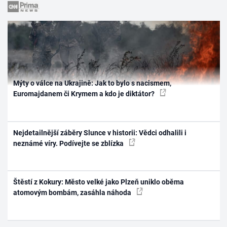
Mýty o válce na Ukrajině: Jak to bylo s nacismem,
Euromajdanem či Krymem a kdo je diktátor?
Nejdetailnější záběry Slunce v historii: Vědci odhalili i
neznámé víry. Podívejte se zblízka
Štěstí z Kokury: Město velké jako Plzeň uniklo oběma
atomovým bombám, zasáhla náhoda