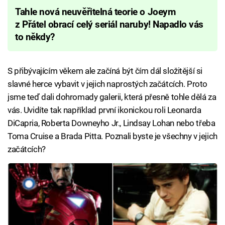
Tahle nová neuvěřitelná teorie o Joeym
z Přátel obrací celý seriál naruby! Napadlo vás
to někdy?
S přibývajícím věkem ale začíná být čím dál složitější si
slavné herce vybavit v jejich naprostých začátcích. Proto
jsme teď dali dohromady galerii, která přesně tohle dělá za
vás. Uvidíte tak například první ikonickou roli Leonarda
DiCapria, Roberta Downeyho Jr., Lindsay Lohan nebo třeba
Toma Cruise a Brada Pitta. Poznali byste je všechny v jejich
začátcích?