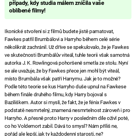
případy, kdy studia málem zničila vaše
oblíbené filmy!
Ikonické stvoření si z filmů budete jistě pamatovat,
Fawkes patřil Brumbálovi a Harryho během celé série
několikrát zachránil. Už dříve se spekulovalo, že je Fawkes
ve skutečnosti Brumbálův viteál, tuhle teorii však samotná
autorka J. K. Rowlingová pohoršeně smetla ze stolu. Nyní
se ale uvažuje, že by Fawkes přece jen mohl být viteál,
místo Brumbála však patří Harrymu. Jak je to možné?
Podle této teorie se kus Harryho duše upnul na Fawkese
během finále druhého filmu, kdy Harry bojoval s
Baziliškem. Autor si myslí, že fakt, že je fénix Fawkes v
podstatě nesmrtelný, znamená nesmrtelnost zároveň i pro
Harryho. A přesně proto Harry v posledním díle oživl poté,
co ho Voldemort zabil. Dává to smysl? Nám příliš ne,
pořád ale lepší, jak ty každodenní starosti, ne?