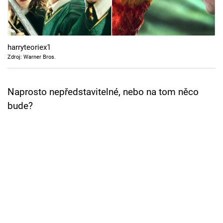
Cool Esport
Pořady
harryteoriex1
TV Program
Zdroj: Warner Bros.
Sledujte prima+
Naprosto nepředstavitelné, nebo na tom něco
bude?
Přihlášení
Sledujte nás