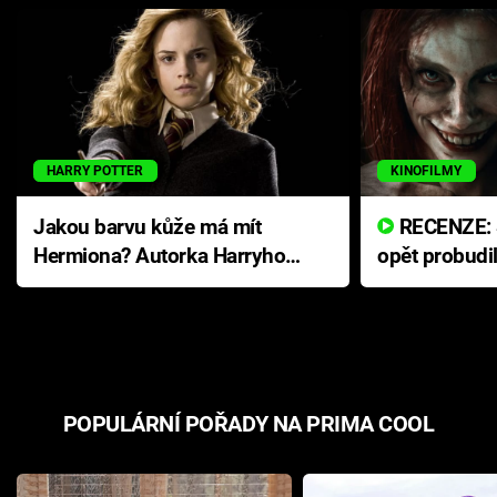
HARRY POTTER
KINOFILMY
Jakou barvu kůže má mít
RECENZE: Smrtelné zlo se
Hermiona? Autorka Harryho
opět probudi
Pottera přišla s ráznou
přichází s n
odpovědí
hororovou n
POPULÁRNÍ POŘADY NA PRIMA COOL