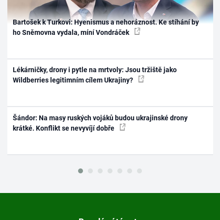
Bartošek k Turkovi: Hyenismus a nehoráznost. Ke stíhání by
ho Sněmovna vydala, míní Vondráček
Lékárničky, drony i pytle na mrtvoly: Jsou tržiště jako
Wildberries legitimním cílem Ukrajiny?
Šándor: Na masy ruských vojáků budou ukrajinské drony
krátké. Konflikt se nevyvíjí dobře