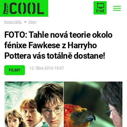
ŽIVĚ
Prima COOL
■
Filmy
STARHOUSE
BUFFY, PŘEMOŽITELKA UPÍRŮ
Trendy:
FOTO: Tahle nová teorie okolo
ESCAPE
PLNEJ KOTEL
AVENGERS 5
fénixe Fawkese z Harryho
Pottera vás totálně dostane!
12. října 2016 16:07
FILMY
Témata
Filmy
Seriály
Hry