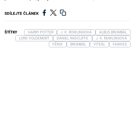
SDÍLEJTE ČLÁNEK
ŠTÍTKY
HARRY POTTER
J. K. ROWLINGOVÁ
ALBUS BRUMBÁL
LORD VOLDEMORT
DANIEL RADCLIFFE
J. K. ROWLINGOVÁ
FÉNIX
BRUMBÁL
VITEÁL
FAWKES