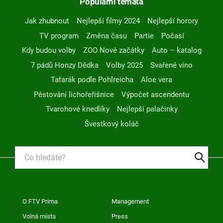
Populární témata
Jak zhubnout
Nejlepší filmy 2024
Nejlepší horory
TV program
Změna času
Partie
Počasí
Kdy budou volby
ZOO Nové začátky
Auto – katalog
7 pádů Honzy Dědka
Volby 2025
Svařené víno
Tatarák podle Pohlreicha
Aloe vera
Pěstování lichořeřišnice
Výpočet ascendentu
Tvarohové knedlíky
Nejlepší palačinky
Švestkový koláč
O FTV Prima
Management
Volná místa
Press