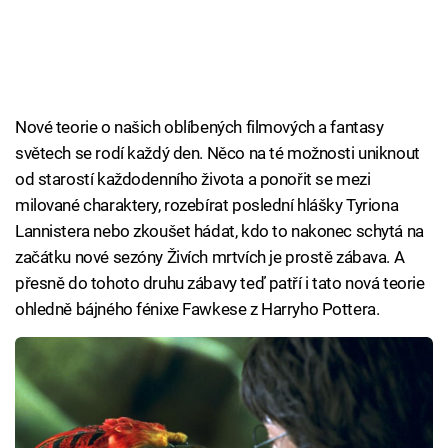
Nové teorie o našich oblíbených filmových a fantasy
světech se rodí každý den. Něco na té možnosti uniknout
od starostí každodenního života a ponořit se mezi
milované charaktery, rozebírat poslední hlášky Tyriona
Lannistera nebo zkoušet hádat, kdo to nakonec schytá na
začátku nové sezóny Živích mrtvích je prostě zábava. A
přesně do tohoto druhu zábavy teď patří i tato nová teorie
ohledně bájného fénixe Fawkese z Harryho Pottera.