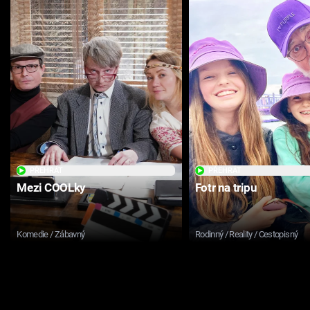
PŘEHRÁT
PŘEHRÁT
Mezi COOLky
Fotr na tripu
Komedie / Zábavný
Rodinný / Reality / Cestopisný