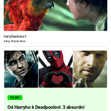
harryfawkesx1
Zdroj: Warner Bros.
FILMY
Od Harryho k Deadpoolovi: 3 absurdní