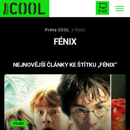
ŽIVĚ
STARHOUSE
BUFFY, PŘEMOŽITELKA UPÍRŮ
Trendy:
Prima COOL
fénix
FÉNIX
ESCAPE
PLNEJ KOTEL
AVENGERS 5
NEJNOVĚJŠÍ ČLÁNKY KE ŠTÍTKU „FÉNIX“
Témata
Filmy
Seriály
Hry
FILMY