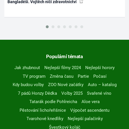
Bangladéši. Vojtěch ničí zdravotnictví
Populární témata
Jak zhubnout
Nejlepší filmy 2024
Nejlepší horory
TV program
Změna času
Partie
Počasí
Kdy budou volby
ZOO Nové začátky
Auto – katalog
7 pádů Honzy Dědka
Volby 2025
Svařené víno
Tatarák podle Pohlreicha
Aloe vera
Pěstování lichořeřišnice
Výpočet ascendentu
Tvarohové knedlíky
Nejlepší palačinky
Švestkový koláč