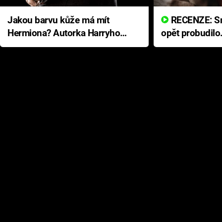
Jakou barvu kůže má mít
RECENZE: Smrtelné zlo se
Hermiona? Autorka Harryho
opět probudilo
Pottera přišla s ráznou
přichází s neo
odpovědí
hororovou nab