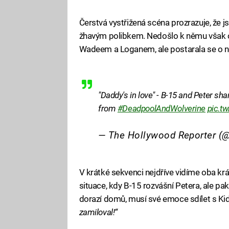
Čerstvá vystřižená scéna prozrazuje, že 
žhavým polibkem. Nedošlo k němu však 
Wadeem a Loganem, ale postarala se o n
"Daddy's in love" - B-15 and Peter sha
from
#DeadpoolAndWolverine
pic.t
— The Hollywood Reporter 
V krátké sekvenci nejdříve vidíme oba kr
situace, kdy B-15 rozvášní Petera, ale pa
dorazí domů, musí své emoce sdílet s 
zamiloval!“