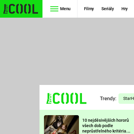
Menu
Filmy
Seriály
Hry
Seriály
Filmy
SIMPSONOVI
STAR WARS
HVĚZDNÁ
AVENGERS
BRÁNA
RYCHLE A
TEORIE
ZBĚSILE 10
Trendy:
VELKÉHO
Star
PREDÁTOR
TŘESKU
10 nejděsivějších hororů
FUTURAMA
všech dob podle
neprůstřelného kritéria.