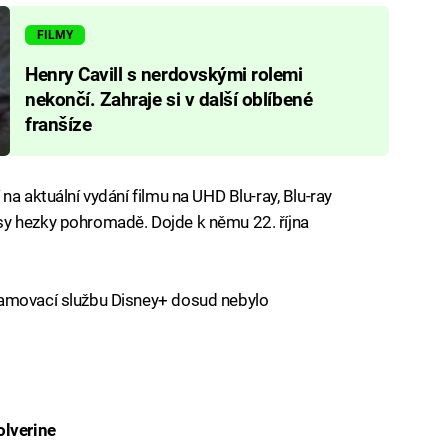
FILMY
Henry Cavill s nerdovskými rolemi
nekončí. Zahraje si v další oblíbené
franšíze
na aktuální vydání filmu na UHD Blu-ray, Blu-ray
sy hezky pohromadě. Dojde k němu 22. října
eamovací službu Disney+ dosud nebylo
olverine