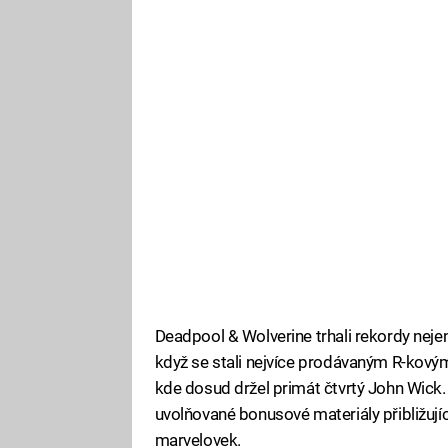
Deadpool & Wolverine trhali rekordy nejen v
když se stali nejvíce prodávaným R-kový
kde dosud držel primát čtvrtý John Wick. 
uvolňované bonusové materiály přibližující
marvelovek.