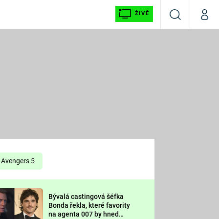
ŽIVĚ
Vyhledávání
Můj p
Prima+
É
CNN Prima NEWS
E
Prima FRESH
ŠÍ
Prima LIVING
E
Prima Ženy
Avengers 5
Prima LAJK
Bývalá castingová šéfka
OOL
Bonda řekla, které favority
Sledujte nás
na agenta 007 by hned