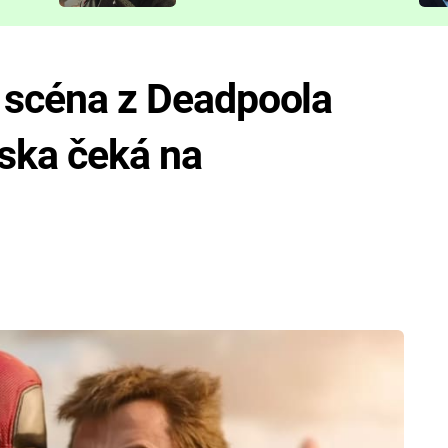
představit
í scéna z Deadpoola
áska čeká na