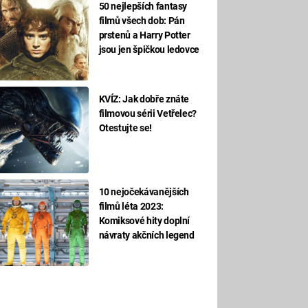
50 nejlepších fantasy
filmů všech dob: Pán
prstenů a Harry Potter
jsou jen špičkou ledovce
KVÍZ: Jak dobře znáte
filmovou sérii Vetřelec?
Otestujte se!
10 nejočekávanějších
filmů léta 2023:
Komiksové hity doplní
návraty akčních legend