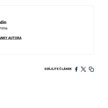
iled to fetch
din
Prima
ÁNKY AUTORA
SDÍLEJTE ČLÁNEK