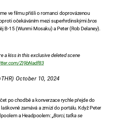
jsme ve filmu přišli o romanci doprovázenou
oproti očekáváním mezi superhrdinskými
bros
ěj B-15 (Wunmi Mosaku) a Peter (Rob Delaney).
re a kiss in this exclusive deleted scene
witter.com/Zj9bNadf83
(@THR)
October 10, 2024
áčet po chodbě a konverzace rychle přejde do
k laškovně zamává a zmizí do portálu. Když Peter
Kidpoolem a Headpoolem:
„Borci, taťka se