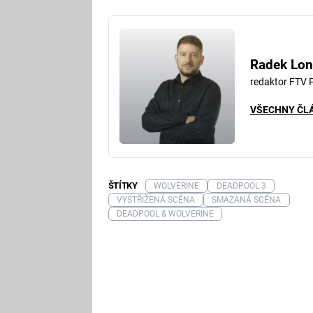
Fa
Radek Lon
redaktor FTV 
VŠECHNY ČL
ŠTÍTKY
WOLVERINE
DEADPOOL 3
VYSTŘIŽENÁ SCÉNA
SMAZANÁ SCÉNA
DEADPOOL & WOLVERINE