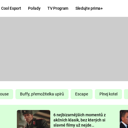
Cool Esport
Pořady
TV Program
Sledujte prima+
Hry
Zábava
MAFIA
ZÁBAVN
GALERI
GTA 6
NEJLEP
KINGDOM
KOMEDI
COME:
DELIVERANCE
CHUCK
House
Buffy, přemožitelka upírů
Escape
Plnej kotel
NORRIS
ESPORT
6 nejbizarnějších momentů z
DEADP
akčních klasik, bez kterých si
slavné filmy už nejde