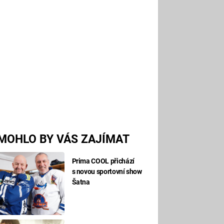
MOHLO BY VÁS ZAJÍMAT
Prima COOL přichází
s novou sportovní show
Šatna