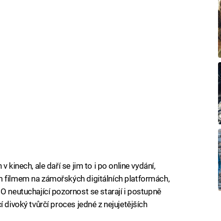
 kinech, ale daří se jim to i po online vydání,
m filmem na zámořských digitálních platformách,
O neutuchající pozornost se starají i postupně
 divoký tvůrčí proces jedné z nejujetějších