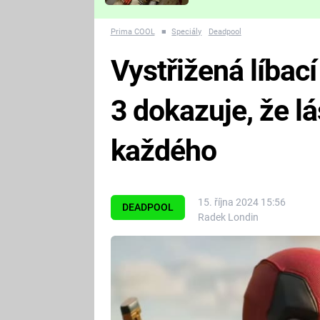
Které děsivé pecky vám
nejvíc zvednou tep?
Prima COOL
■
Speciály
Deadpool
Vystřižená líbac
3 dokazuje, že l
každého
15. října 2024 15:56
DEADPOOL
Radek Londin