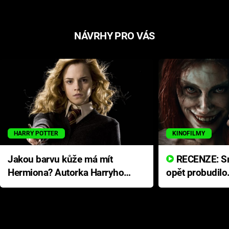
NÁVRHY PRO VÁS
HARRY POTTER
KINOFILMY
Jakou barvu kůže má mít
RECENZE: Smrtelné zlo se
Hermiona? Autorka Harryho
opět probudilo
Pottera přišla s ráznou
přichází s neo
odpovědí
hororovou nab