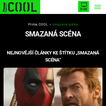
ŽIVĚ
STARHOUSE
BUFFY, PŘEMOŽITELKA UPÍRŮ
Trendy:
Prima COOL
smazaná scéna
SMAZANÁ SCÉNA
ESCAPE
PLNEJ KOTEL
AVENGERS 5
NEJNOVĚJŠÍ ČLÁNKY KE ŠTÍTKU „SMAZANÁ
SCÉNA“
Témata
Přihlášení
Sledujte nás