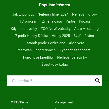
Populární témata
Jak zhubnout
Nejlepší filmy 2024
Nejlepší horory
TV program
Změna času
Partie
Počasí
Kdy budou volby
ZOO Nové začátky
Auto – katalog
7 pádů Honzy Dědka
Volby 2025
Svařené víno
Tatarák podle Pohlreicha
Aloe vera
Pěstování lichořeřišnice
Výpočet ascendentu
Tvarohové knedlíky
Nejlepší palačinky
Švestkový koláč
O FTV Prima
Management