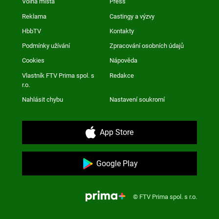
Volná místa
Press
Reklama
Castingy a výzvy
HbbTV
Kontakty
Podmínky užívání
Zpracování osobních údajů
Cookies
Nápověda
Vlastník FTV Prima spol. s
Redakce
r.o.
Nahlásit chybu
Nastavení soukromí
App Store
Google Play
© FTV Prima spol. s r.o.