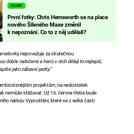
FILMY
První fotky: Chris Hemsworth se na place
nového Šíleného Maxe změnil
k nepoznání. Co to z něj udělali?
arvelovky nepovažuje za skutečnou
ou dobře natočené a herci v nich dělají to nejlepší,
píše jako zábavní parky.“
mbicióznějším projektům, na nedostatek
šak nemůže stěžovat. Už 16. června třeba bude
ího nářezu Vyproštění, které se z velké části