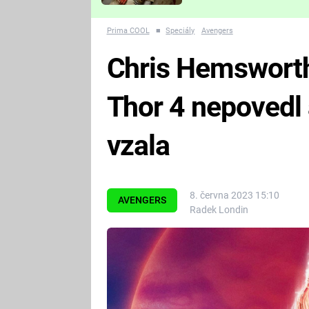
Které děsivé pecky vám
nejvíc zvednou tep?
Prima COOL
■
Speciály
Avengers
Chris Hemsworth 
Thor 4 nepovedl 
vzala
8. června 2023 15:10
AVENGERS
Radek Londin