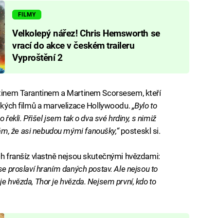
FILMY
Velkolepý nářez! Chris Hemsworth se
vrací do akce v českém traileru
Vyproštění 2
entinem Tarantinem a Martinem Scorsesem, kteří
nských filmů a marvelizace Hollywoodu.
„Bylo to
 řekli. Přišel jsem tak o dva své hrdiny, s nimiž
m, že asi nebudou mými fanoušky,“
posteskl si.
ch franšíz vlastně nejsou skutečnými hvězdami:
se proslaví hraním daných postav. Ale nejsou to
e hvězda, Thor je hvězda. Nejsem první, kdo to