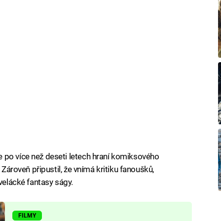
 po více než deseti letech hraní komiksového
 Zároveň připustil, že vnímá kritiku fanoušků,
rvelácké fantasy ságy.
FILMY