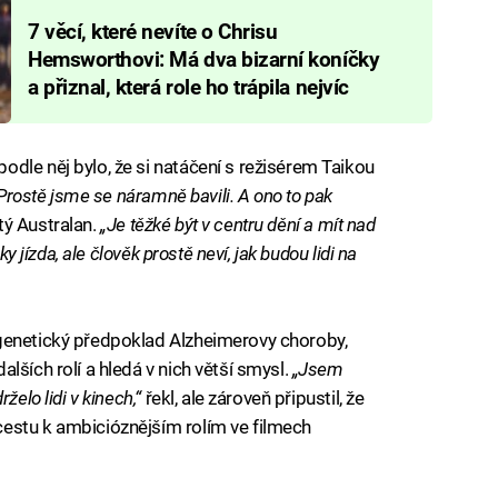
7 věcí, které nevíte o Chrisu
Hemsworthovi: Má dva bizarní koníčky
a přiznal, která role ho trápila nejvíc
dle něj bylo, že si natáčení s režisérem Taikou
Prostě jsme se náramně bavili. A ono to pak
etý Australan.
„Je těžké být v centru dění a mít nad
ky jízda, ale člověk prostě neví, jak budou lidi na
genetický předpoklad Alzheimerovy choroby,
lších rolí a hledá v nich větší smysl.
„Jsem
želo lidi v kinech,“
řekl, ale zároveň připustil, že
estu k ambicióznějším rolím ve filmech