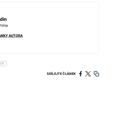
iled to fetch
din
Prima
ÁNKY AUTORA
OR
SDÍLEJTE ČLÁNEK