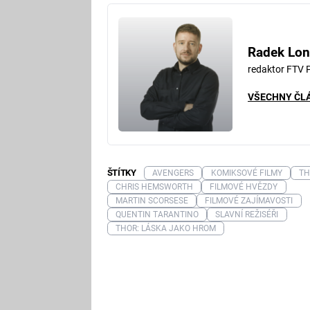
Fa
Radek Lon
redaktor FTV 
VŠECHNY ČL
ŠTÍTKY
AVENGERS
KOMIKSOVÉ FILMY
TH
CHRIS HEMSWORTH
FILMOVÉ HVĚZDY
MARTIN SCORSESE
FILMOVÉ ZAJÍMAVOSTI
QUENTIN TARANTINO
SLAVNÍ REŽISÉŘI
THOR: LÁSKA JAKO HROM