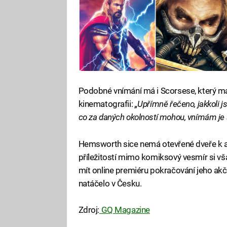
Podobné vnímání má i Scorsese, který m
kinematografii:
„Upřímně řečeno, jakkoli js
co za daných okolností mohou, vnímám je s
Hemsworth sice nemá otevřené dveře k a
příležitostí mimo komiksový vesmír si v
mít online premiéru pokračování jeho akčn
natáčelo v Česku.
Zdroj:
GQ Magazine