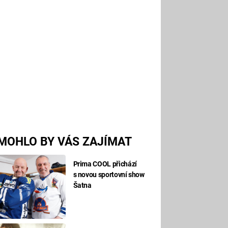
MOHLO BY VÁS ZAJÍMAT
Prima COOL přichází
s novou sportovní show
Šatna