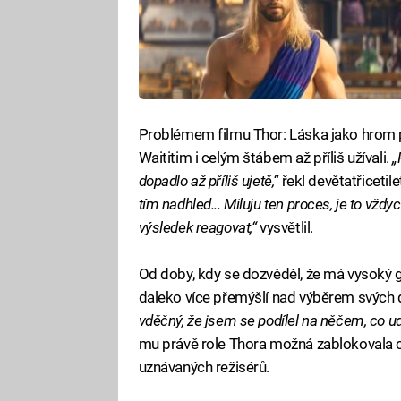
Problémem filmu Thor: Láska jako hrom po
Waititim i celým štábem až příliš užívali.
„
dopadlo až příliš ujetě,“
řekl devětatřicetil
tím nadhled... Miluju ten proces, je to vždyc
výsledek reagovat,“
vysvětlil.
Od doby, kdy se dozvěděl, že má vysoký 
daleko více přemýšlí nad výběrem svých da
vděčný, že jsem se podílel na něčem, co udr
mu právě role Thora možná zablokovala c
uznávaných režisérů.