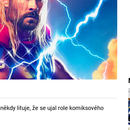
 někdy lituje, že se ujal role komiksového