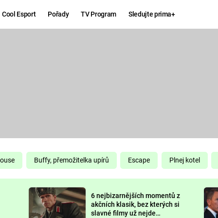
Cool Esport
Pořady
TV Program
Sledujte prima+
Hry
Zábava
MAFIA
ZÁBAVN
GALERI
GTA 6
NEJLEP
KINGDOM
KOMEDI
COME:
DELIVERANCE
CHUCK
House
Buffy, přemožitelka upírů
Escape
Plnej kotel
NORRIS
ESPORT
6 nejbizarnějších momentů z
DEADP
akčních klasik, bez kterých si
slavné filmy už nejde