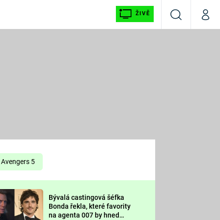
ŽIVĚ
Vyhledávání
Můj p
Prima+
É
CNN Prima NEWS
E
Prima FRESH
ŠÍ
Prima LIVING
E
Prima Ženy
Avengers 5
Prima LAJK
Bývalá castingová šéfka
OOL
Bonda řekla, které favority
Sledujte nás
na agenta 007 by hned