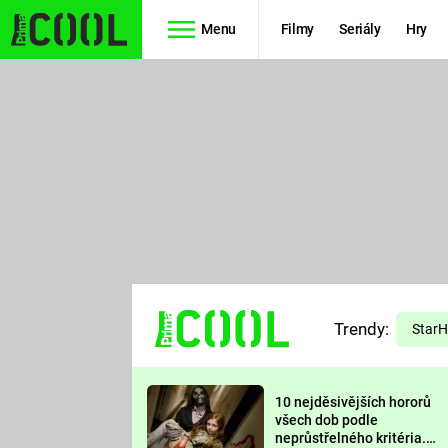
Menu
Filmy
Seriály
Hry
Seriály
Filmy
SIMPSONOVI
STAR WARS
HVĚZDNÁ
AVENGERS
BRÁNA
RYCHLE A
TEORIE
ZBĚSILE 10
Trendy:
VELKÉHO
Star
PREDÁTOR
TŘESKU
10 nejděsivějších hororů
FUTURAMA
všech dob podle
neprůstřelného kritéria.