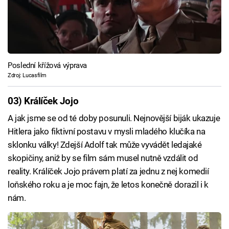
Poslední křížová výprava
Zdroj: Lucasfilm
03) Králíček Jojo
A jak jsme se od té doby posunuli. Nejnovější biják ukazuje
Hitlera jako fiktivní postavu v mysli mladého klučíka na
sklonku války! Zdejší Adolf tak může vyvádět ledajaké
skopičiny, aniž by se film sám musel nutně vzdálit od
reality. Králíček Jojo právem platí za jednu z nej komedií
loňského roku a je moc fajn, že letos konečně dorazil i k
nám.