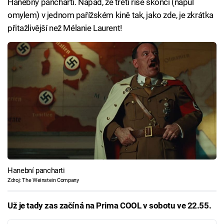
Hanebný pancharti. Nápad, že třetí říše skončí (napůl
omylem) v jednom pařížském kině tak, jako zde, je zkrátka
přitažlivější než Mélanie Laurent!
Hanební pancharti
Zdroj: The Weinstein Company
Už je tady zas začíná na Prima COOL v sobotu ve 22.55.