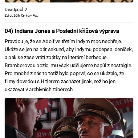
Deadpool 2
Zdroj: 20th Century Fox
04) Indiana Jones a Poslední křížová výprava
Pravdou je, že se Adolf ve třetím Indym moc neohřeje.
Ukáže se jen na pár sekund, aby Indymu podepsal deníček,
a pak se zase vrátí zpátky na literární barbecue.
Bramborovou pozici mu však udělujeme napůl z nostalgie.
Pro mnohé z nás to totiž bylo poprvé, co se ukázalo, že
filmy dovedou s Hitlerem zacházet jinak, než ho jen
ukazovat v archivních záběrech.