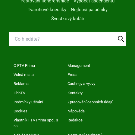
Pěstování lichořeřišnice
Výpočet ascendentu
Tvarohové knedlíky
Nejlepší palačinky
Švestkový koláč
O FTV Prima
Management
Volná místa
Press
Reklama
Castingy a výzvy
HbbTV
Kontakty
Podmínky užívání
Zpracování osobních údajů
Cookies
Nápověda
Vlastník FTV Prima spol. s
Redakce
r.o.