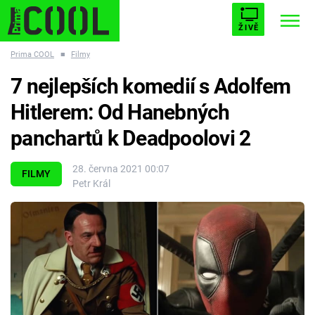
ŽIVĚ
Prima COOL
■
Filmy
STARHOUSE
BUFFY, PŘEMOŽITELKA UPÍRŮ
Trendy:
7 nejlepších komedií s Adolfem
ESCAPE
PLNEJ KOTEL
AVENGERS 5
Hitlerem: Od Hanebných
panchartů k Deadpoolovi 2
28. června 2021 00:07
FILMY
Petr Král
Témata
Filmy
Seriály
Hry