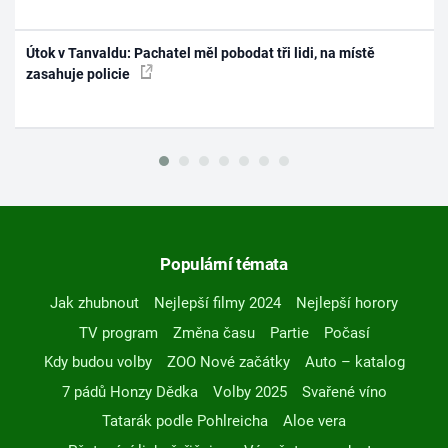
Útok v Tanvaldu: Pachatel měl pobodat tři lidi, na místě
zasahuje policie
Populární témata
Jak zhubnout
Nejlepší filmy 2024
Nejlepší horory
TV program
Změna času
Partie
Počasí
Kdy budou volby
ZOO Nové začátky
Auto – katalog
7 pádů Honzy Dědka
Volby 2025
Svařené víno
Tatarák podle Pohlreicha
Aloe vera