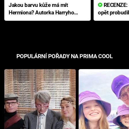
Jakou barvu kůže má mít
RECENZE: Smrtelné zlo se
Hermiona? Autorka Harryho
opět probudi
Pottera přišla s ráznou
přichází s n
odpovědí
hororovou n
POPULÁRNÍ POŘADY NA PRIMA COOL