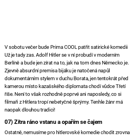
V sobotu večer bude Prima COOL patřit satirické komedii
Už je tady zas. Adolf Hitler se v ní probudí v moderním
Berlíně a bude jen zírat na to, jak na tom dnes Německo je.
Zjevně absurdní premisa bijáku je natočená napůl
dokumentárním stylem v duchu Borata, jen tentokrát před
kamerou místo kazašského diplomata chodí vůdce Třetí
říše. Není to však rozhodně poprvé ani naposledy, co si
filmaři z Hitlera tropí nebetyčné šprýmy. Tenhle žánr má
naopak dlouhou tradici!
07) Zítra ráno vstanu a opařím se čajem
Ostatně, nemusíme pro hitlerovské komedie chodit zrovna