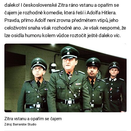
daleko! I československé Zítra ráno vstanu a opařím se
čajem je rozhodně komedie, která řeší i Adolfa Hitlera.
Pravda, přímo Adolf není zrovna předmětem vtipů, jeho
celoživotní snaha však rozhodně ano. Je však nesporné, že
lze osidla humoru kolem vůdce roztočit ještě daleko víc.
Zítra vstanu a opařím se čajem
Zdroj: Barrandov Studio