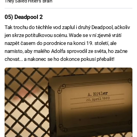
They Saved Hitler’s Brain
05) Deadpool 2
Tak trochu do těchhle vod zaplul i druhý Deadpool, ačkoliv
jen skrze potitulkovou scénu. Wade se v ní zjevně vrátí
nazpět časem do porodnice na konci 19. století, ale
namísto, aby malého Adolfa sprovodil ze světa, ho začne
chovat... a nakonec se ho dokonce pokusí přebalit!