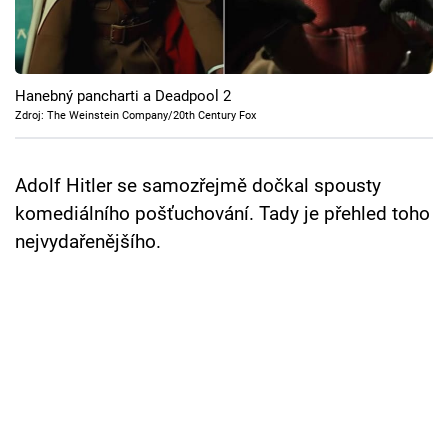
Cool Esport
Pořady
Hanebný pancharti a Deadpool 2
TV Program
Zdroj: The Weinstein Company/20th Century Fox
Sledujte prima+
Adolf Hitler se samozřejmě dočkal spousty
komediálního pošťuchování. Tady je přehled toho
Přihlášení
nejvydařenějšího.
Sledujte nás