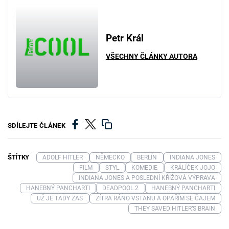
Petr Král
VŠECHNY ČLÁNKY AUTORA
SDÍLEJTE ČLÁNEK
ŠTÍTKY
ADOLF HITLER
NĚMECKO
BERLÍN
INDIANA JONES
FILM
STYL
KOMEDIE
KRÁLÍČEK JOJO
INDIANA JONES A POSLEDNÍ KŘÍŽOVÁ VÝPRAVA
HANEBNÝ PANCHARTI
DEADPOOL 2
HANEBNÝ PANCHARTI
UŽ JE TADY ZAS
ZÍTRA RÁNO VSTANU A OPAŘÍM SE ČAJEM
THEY SAVED HITLER’S BRAIN