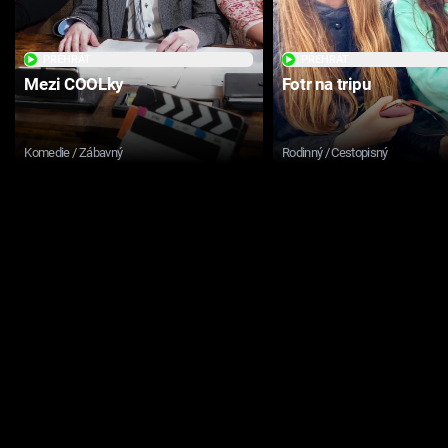
PŘEHRÁT
PŘEHRÁT
Mezi COOLky
Fotr na tripu
Komedie / Zábavný
Rodinný / Cestopisný