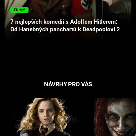
Cool Esport
FILMY
Pořady
7 nejlepších komedií s Adolfem Hitlerem:
Od Hanebných panchartů k Deadpoolovi 2
TV Program
Sledujte prima+
Přihlášení
NÁVRHY PRO VÁS
Sledujte nás