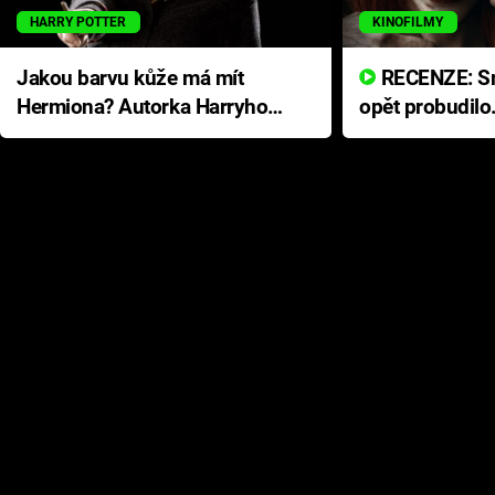
HARRY POTTER
KINOFILMY
Jakou barvu kůže má mít
RECENZE: Smrtelné zlo se
Hermiona? Autorka Harryho
opět probudilo
Pottera přišla s ráznou
přichází s neo
odpovědí
hororovou nab