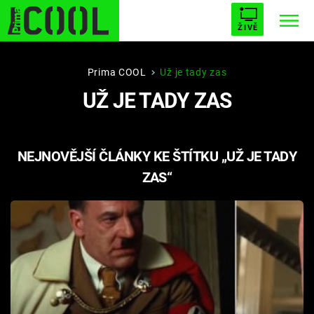
ŽIVĚ
STARHOUSE
BUFFY, PŘEMOŽITELKA UPÍRŮ
Trendy:
Prima COOL
Už je tady zas
UŽ JE TADY ZAS
ESCAPE
PLNEJ KOTEL
AVENGERS 5
NEJNOVĚJŠÍ ČLÁNKY KE ŠTÍTKU „UŽ JE TADY
ZAS“
Témata
Filmy
Seriály
Hry