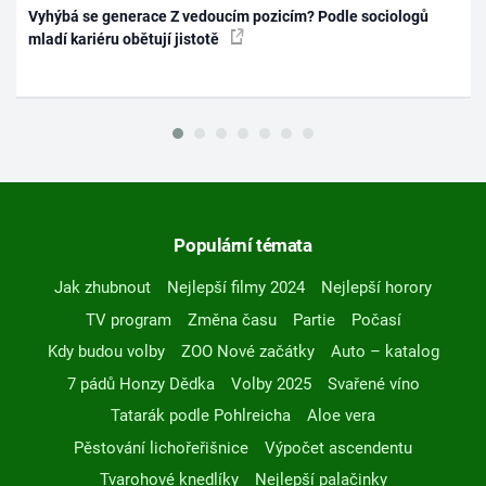
Vyhýbá se generace Z vedoucím pozicím? Podle sociologů
mladí kariéru obětují jistotě
Populární témata
Jak zhubnout
Nejlepší filmy 2024
Nejlepší horory
TV program
Změna času
Partie
Počasí
Kdy budou volby
ZOO Nové začátky
Auto – katalog
7 pádů Honzy Dědka
Volby 2025
Svařené víno
Tatarák podle Pohlreicha
Aloe vera
Pěstování lichořeřišnice
Výpočet ascendentu
Tvarohové knedlíky
Nejlepší palačinky