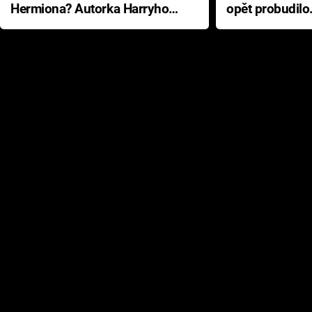
Hermiona? Autorka Harryho
opět probudilo
Pottera přišla s ráznou
přichází s neo
odpovědí
hororovou nab