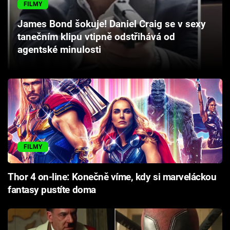
FILMY
Cool Esport
James Bond šokuje! Daniel Craig se v sexy
Pořady
tanečním klipu vtipně odstřihává od
agentské minulosti
TV Program
Sledujte prima+
Přihlášení
FILMY
Sledujte nás
Thor 4 on-line: Konečně víme, kdy si marveláckou
fantasy pustíte doma