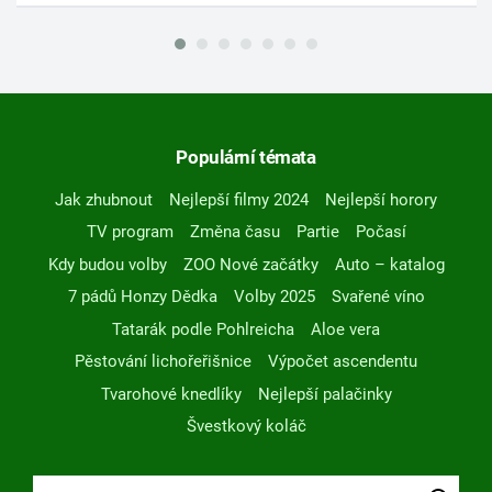
Populární témata
Jak zhubnout
Nejlepší filmy 2024
Nejlepší horory
TV program
Změna času
Partie
Počasí
Kdy budou volby
ZOO Nové začátky
Auto – katalog
7 pádů Honzy Dědka
Volby 2025
Svařené víno
Tatarák podle Pohlreicha
Aloe vera
Pěstování lichořeřišnice
Výpočet ascendentu
Tvarohové knedlíky
Nejlepší palačinky
Švestkový koláč