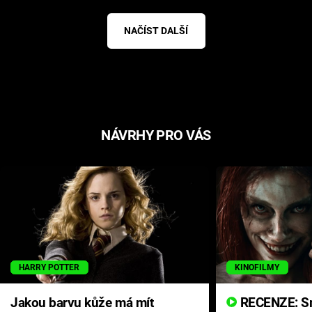
NAČÍST DALŠÍ
NÁVRHY PRO VÁS
HARRY POTTER
KINOFILMY
Jakou barvu kůže má mít
RECENZE: Smrtelné zlo se