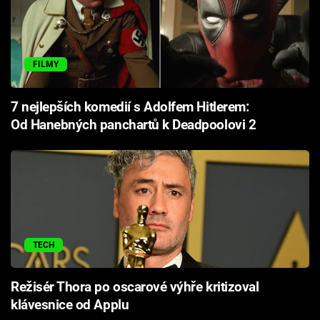
FILMY
7 nejlepších komedií s Adolfem Hitlerem:
Od Hanebných panchartů k Deadpoolovi 2
TECH
Režisér Thora po oscarové výhře kritizoval
klávesnice od Applu