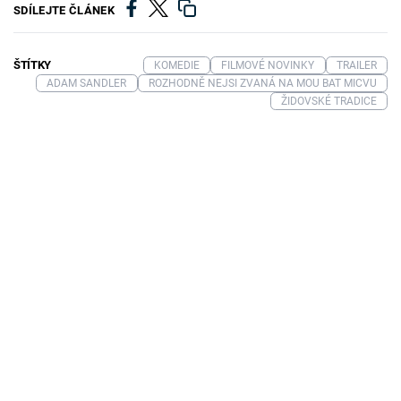
SDÍLEJTE ČLÁNEK
ŠTÍTKY
KOMEDIE
FILMOVÉ NOVINKY
TRAILER
ADAM SANDLER
ROZHODNĚ NEJSI ZVANÁ NA MOU BAT MICVU
ŽIDOVSKÉ TRADICE