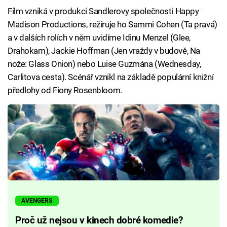
Film vzniká v produkci Sandlerovy společnosti Happy
Madison Productions, režíruje ho Sammi Cohen (Ta pravá)
a v dalších rolích v něm uvidíme Idinu Menzel (Glee,
Drahokam), Jackie Hoffman (Jen vraždy v budově, Na
nože: Glass Onion) nebo Luise Guzmána (Wednesday,
Carlitova cesta). Scénář vznikl na základě populární knižní
předlohy od Fiony Rosenbloom.
AVENGERS
Proč už nejsou v kinech dobré komedie?