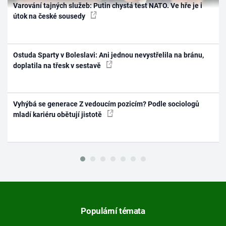
Varování tajných služeb: Putin chystá test NATO. Ve hře je i
útok na české sousedy
Ostuda Sparty v Boleslavi: Ani jednou nevystřelila na bránu,
doplatila na třesk v sestavě
Vyhýbá se generace Z vedoucím pozicím? Podle sociologů
mladí kariéru obětují jistotě
Populární témata