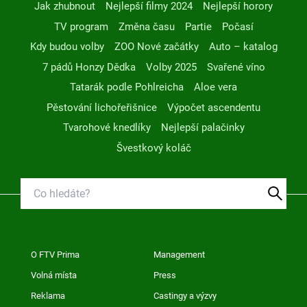
Jak zhubnout
Nejlepší filmy 2024
Nejlepší horory
TV program
Změna času
Partie
Počasí
Kdy budou volby
ZOO Nové začátky
Auto – katalog
7 pádů Honzy Dědka
Volby 2025
Svařené víno
Tatarák podle Pohlreicha
Aloe vera
Pěstování lichořeřišnice
Výpočet ascendentu
Tvarohové knedlíky
Nejlepší palačinky
Švestkový koláč
O FTV Prima
Management
Volná místa
Press
Reklama
Castingy a výzvy