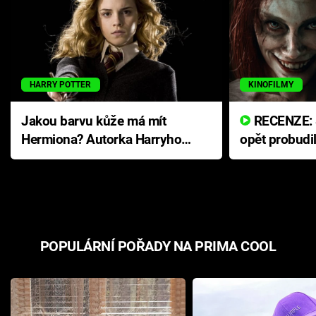
HARRY POTTER
KINOFILMY
Jakou barvu kůže má mít
RECENZE: Smrtelné zlo se
Hermiona? Autorka Harryho
opět probudi
Pottera přišla s ráznou
přichází s n
odpovědí
hororovou n
POPULÁRNÍ POŘADY NA PRIMA COOL