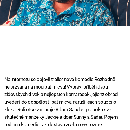
Cool Esport
Pořady
TV Program
Sledujte prima+
Přihlášení
Na internetu se objevil trailer nové komedie Rozhodně
nejsi zvaná na mou bat micvu! Vypráví příběh dvou
Sledujte nás
židovských dívek a nejlepších kamarádek, jejichž obřad
uvedení do dospělosti bat micva naruší jejich souboj o
kluka. Roli otce v ní hraje Adam Sandler po boku své
skutečně manželky Jackie a dcer Sunny a Sadie. Pojem
rodinná komedie tak dostává zcela nový rozměr.