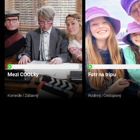
PŘEHRÁT
PŘEHRÁT
Mezi COOLky
Fotr na tripu
Komedie / Zábavný
Rodinný / Cestopisný