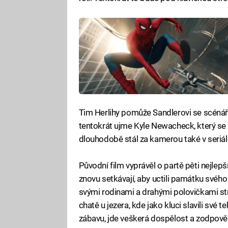
Tim Herlihy pomůže Sandlerovi se scénáře
tentokrát ujme Kyle Newacheck, který se
dlouhodobě stál za kamerou také v seriá
Původní film vyprávěl o partě pěti nejlepší
znovu setkávají, aby uctili památku svéh
svými rodinami a drahými polovičkami st
chatě u jezera, kde jako kluci slavili své 
zábavu, jde veškerá dospělost a zodpově