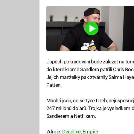
Úspěch pokračování bude záležet na tom
do které kromě Sandlera patřili Chris Ro
Jejich manželky pak ztvárnily Salma Haye
Patten.
Machři jsou, co se týče tržeb, nejúspěšněj
247 milionů dolarů. Trojka je výsledkem
Sandlerem a Netflixem.
Zdroje:
Deadline
,
Empire