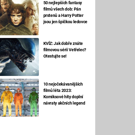
50 nejlepších fantasy
filmů všech dob: Pán
prstenů a Harry Potter
jsou jen špičkou ledovce
KVÍZ: Jak dobře znáte
filmovou sérii Vetřelec?
Otestujte se!
10 nejočekávanějších
filmů léta 2023:
Komiksové hity doplní
návraty akčních legend