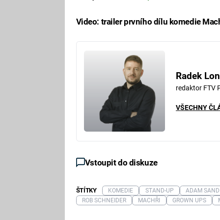
Video: trailer prvního dílu komedie Mac
Fa
Radek Lon
redaktor FTV 
VŠECHNY ČL
Vstoupit do diskuze
ŠTÍTKY
KOMEDIE
STAND-UP
ADAM SAND
ROB SCHNEIDER
MACHŘI
GROWN UPS