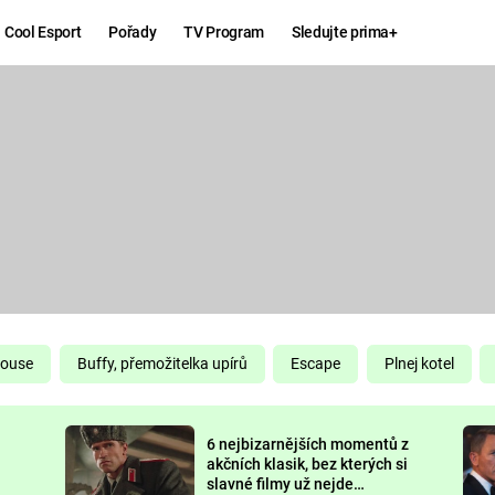
Cool Esport
Pořady
TV Program
Sledujte prima+
Hry
Zábava
MAFIA
ZÁBAVN
GALERI
GTA 6
NEJLEP
KINGDOM
KOMEDI
COME:
DELIVERANCE
CHUCK
House
Buffy, přemožitelka upírů
Escape
Plnej kotel
NORRIS
ESPORT
6 nejbizarnějších momentů z
DEADP
akčních klasik, bez kterých si
slavné filmy už nejde