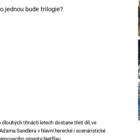
o jednou bude trilogie?
ouhých třinácti letech dostane třetí díl, ve
ama Sandlera v hlavní herecké i scenáristické
eamovacího giganta Netflixu.