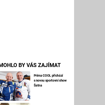
MOHLO BY VÁS ZAJÍMAT
Prima COOL přichází
s novou sportovní show
Šatna