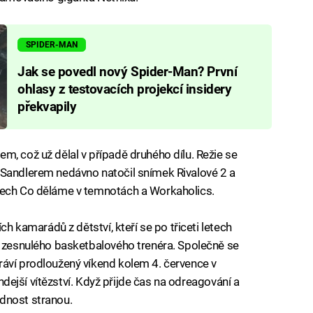
SPIDER-MAN
Jak se povedl nový Spider-Man? První
ohlasy z testovacích projekcí insidery
překvapily
m, což už dělal v případě druhého dílu. Režie se
 Sandlerem nedávno natočil snímek Rivalové 2 a
lech Co děláme v temnotách a Workaholics.
ch kamarádů z dětství, kteří se po třiceti letech
o zesnulého basketbalového trenéra. Společně se
ráví prodloužený víkend kolem 4. července v
tehdejší vítězství. Když přijde čas na odreagování a
dnost stranou.