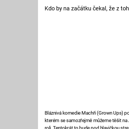
Kdo by na začátku čekal, že z toh
Bláznivá komedie Machři (Grown Ups) po dl
kterém se samozřejmě můžeme těšit na Ad
roli. Tentokrát to bude pod hlavičkou str