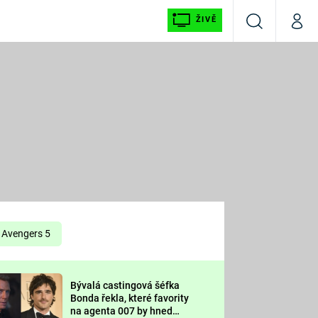
ŽIVĚ
Vyhledávání
Můj p
Prima+
É
CNN Prima NEWS
E
Prima FRESH
ŠÍ
Prima LIVING
E
Prima Ženy
Avengers 5
Prima LAJK
Bývalá castingová šéfka
OOL
Bonda řekla, které favority
Sledujte nás
na agenta 007 by hned