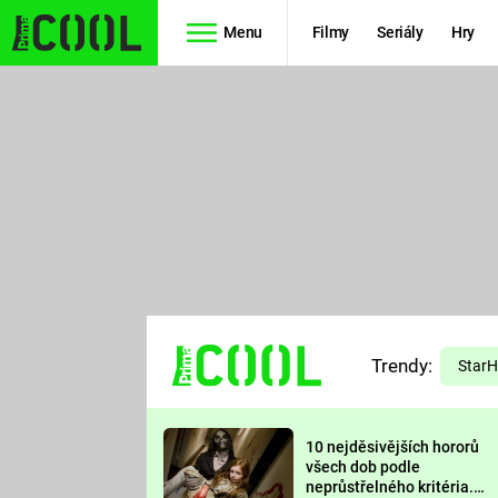
Menu
Filmy
Seriály
Hry
Seriály
Filmy
SIMPSONOVI
STAR WARS
HVĚZDNÁ
AVENGERS
BRÁNA
RYCHLE A
TEORIE
ZBĚSILE 10
Trendy:
VELKÉHO
Star
PREDÁTOR
TŘESKU
10 nejděsivějších hororů
FUTURAMA
všech dob podle
neprůstřelného kritéria.