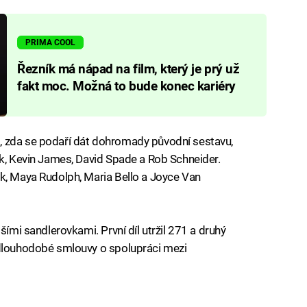
PRIMA COOL
Řezník má nápad na film, který je prý už
fakt moc. Možná to bude konec kariéry
, zda se podaří dát dohromady původní sestavu,
ck, Kevin James, David Spade a Rob Schneider.
k, Maya Rudolph, Maria Bello a Joyce Van
šími sandlerovkami. První díl utržil 271 a druhý
 dlouhodobé smlouvy o spolupráci mezi