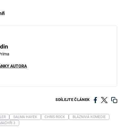
hři
iled to fetch
din
Prima
ÁNKY AUTORA
SDÍLEJTE ČLÁNEK
LER
SALMA HAYEK
CHRIS ROCK
BLÁZNIVÁ KOMEDIE
MACHŘI 3