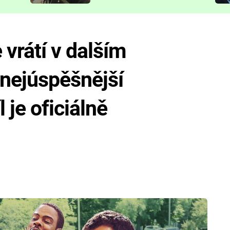
představit
vrátí v dalším
 nejúspěšnější
 je oficiálně