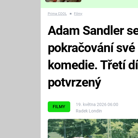
Které děsivé pecky vám
nejvíc zvednou tep?
Prima COOL
■
Filmy
Adam Sandler se 
pokračování své
komedie. Třetí díl
potvrzený
19. května 2026 06:00
FILMY
Radek Londin