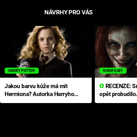
NÁVRHY PRO VÁS
HARRY POTTER
KINOFILMY
Jakou barvu kůže má mít
RECENZE: Smrtelné zlo se
Hermiona? Autorka Harryho
opět probudilo
Pottera přišla s ráznou
přichází s neo
odpovědí
hororovou nab