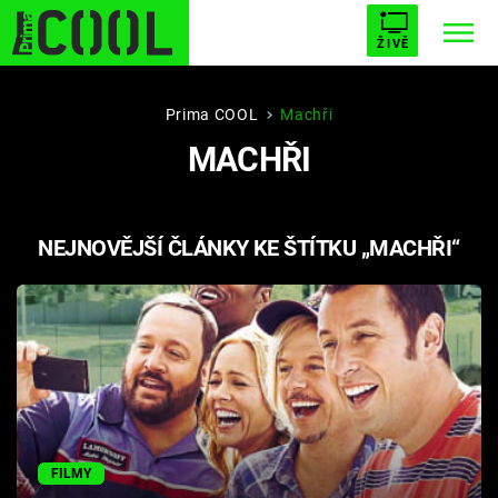
ŽIVĚ
STARHOUSE
BUFFY, PŘEMOŽITELKA UPÍRŮ
Trendy:
Prima COOL
Machři
MACHŘI
ESCAPE
PLNEJ KOTEL
AVENGERS 5
NEJNOVĚJŠÍ ČLÁNKY KE ŠTÍTKU „MACHŘI“
Témata
Filmy
Seriály
Hry
FILMY