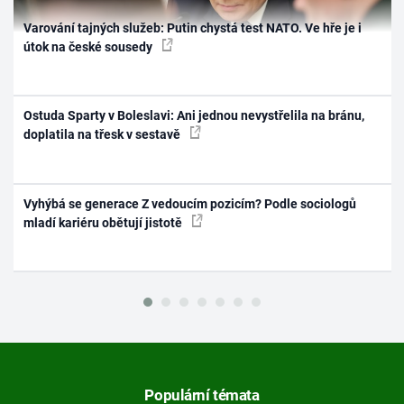
Varování tajných služeb: Putin chystá test NATO. Ve hře je i
útok na české sousedy
Ostuda Sparty v Boleslavi: Ani jednou nevystřelila na bránu,
doplatila na třesk v sestavě
Vyhýbá se generace Z vedoucím pozicím? Podle sociologů
mladí kariéru obětují jistotě
Populární témata