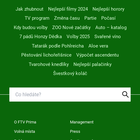
Jak zhubnout
Nejlepší filmy 2024
Nejlepší horory
TV program
Změna času
Partie
Počasí
Kdy budou volby
ZOO Nové začátky
Auto – katalog
7 pádů Honzy Dědka
Volby 2025
Svařené víno
Tatarák podle Pohlreicha
Aloe vera
Pěstování lichořeřišnice
Výpočet ascendentu
Tvarohové knedlíky
Nejlepší palačinky
Švestkový koláč
O FTV Prima
Management
Volná místa
Press