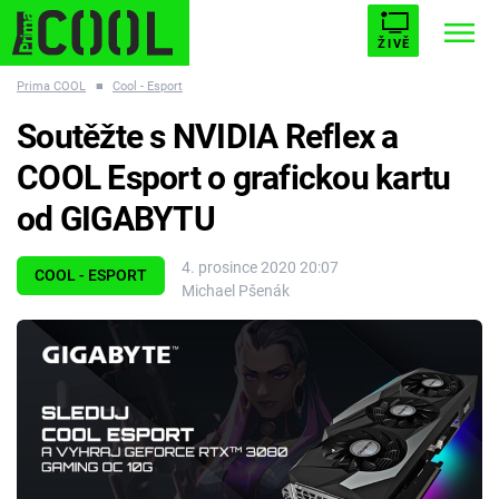
ŽIVĚ
Prima COOL
■
Cool - Esport
STARHOUSE
BUFFY, PŘEMOŽITELKA UPÍRŮ
Trendy:
Soutěžte s NVIDIA Reflex a
ESCAPE
PLNEJ KOTEL
AVENGERS 5
COOL Esport o grafickou kartu
od GIGABYTU
4. prosince 2020 20:07
COOL - ESPORT
Michael Pšenák
Témata
Filmy
Seriály
Hry