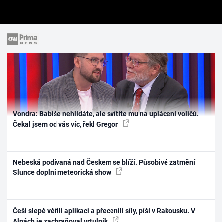
Vondra: Babiše nehlídáte, ale svítíte mu na uplácení voličů.
Čekal jsem od vás víc, řekl Gregor
Nebeská podívaná nad Českem se blíží. Působivé zatmění
Slunce doplní meteorická show
Češi slepě věřili aplikaci a přecenili síly, píší v Rakousku. V
Alpách je zachraňoval vrtulník