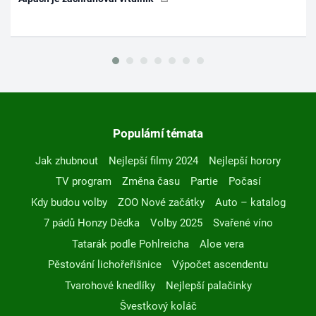
Populární témata
Jak zhubnout
Nejlepší filmy 2024
Nejlepší horory
TV program
Změna času
Partie
Počasí
Kdy budou volby
ZOO Nové začátky
Auto – katalog
7 pádů Honzy Dědka
Volby 2025
Svařené víno
Tatarák podle Pohlreicha
Aloe vera
Pěstování lichořeřišnice
Výpočet ascendentu
Tvarohové knedlíky
Nejlepší palačinky
Švestkový koláč