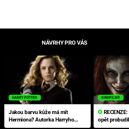
NÁVRHY PRO VÁS
HARRY POTTER
KINOFILMY
Jakou barvu kůže má mít
RECENZE: Smrtelné zlo se
Hermiona? Autorka Harryho
opět probudi
Pottera přišla s ráznou
přichází s n