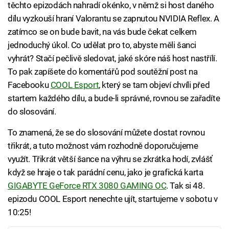
těchto epizodách nahradí okénko, v němž si host daného
dílu vyzkouší hraní Valorantu se zapnutou NVIDIA Reflex. A
zatímco se on bude bavit, na vás bude čekat celkem
jednoduchý úkol. Co udělat pro to, abyste měli šanci
vyhrát? Stačí pečlivě sledovat, jaké skóre náš host nastřílí.
To pak zapíšete do komentářů pod soutěžní post na
Facebooku
COOL Esport
, který se tam objeví chvíli před
startem každého dílu, a bude-li správné, rovnou se zařadíte
do slosování.
To znamená, že se do slosování můžete dostat rovnou
třikrát, a tuto možnost vám rozhodně doporučujeme
využít. Třikrát větší šance na výhru se zkrátka hodí, zvlášť
když se hraje o tak parádní cenu, jako je grafická karta
GIGABYTE GeForce RTX 3080 GAMING OC
. Tak si 48.
epizodu COOL Esport nenechte ujít, startujeme v sobotu v
10:25!