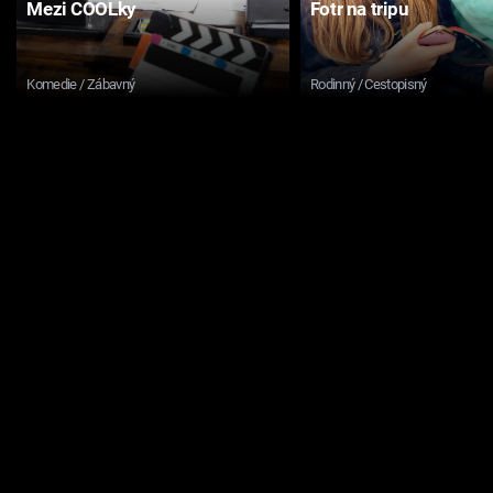
Mezi COOLky
Fotr na tripu
Komedie / Zábavný
Rodinný / Cestopisný