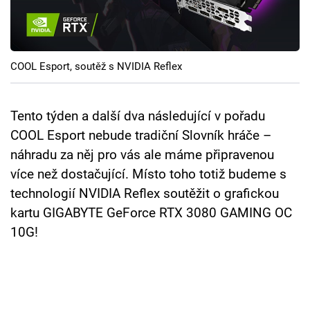
Cool Esport
Pořady
COOL Esport, soutěž s NVIDIA Reflex
TV Program
Sledujte prima+
Tento týden a další dva následující v pořadu
COOL Esport nebude tradiční Slovník hráče –
náhradu za něj pro vás ale máme připravenou
Přihlášení
více než dostačující. Místo toho totiž budeme s
technologií NVIDIA Reflex soutěžit o grafickou
Sledujte nás
kartu GIGABYTE GeForce RTX 3080 GAMING OC
10G!