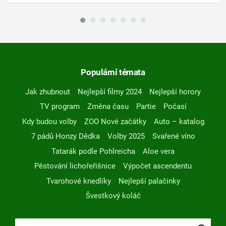
Populární témata
Jak zhubnout
Nejlepší filmy 2024
Nejlepší horory
TV program
Změna času
Partie
Počasí
Kdy budou volby
ZOO Nové začátky
Auto – katalog
7 pádů Honzy Dědka
Volby 2025
Svařené víno
Tatarák podle Pohlreicha
Aloe vera
Pěstování lichořeřišnice
Výpočet ascendentu
Tvarohové knedlíky
Nejlepší palačinky
Švestkový koláč