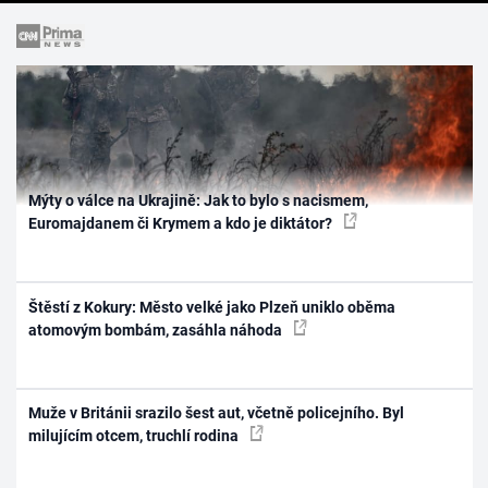
Mýty o válce na Ukrajině: Jak to bylo s nacismem,
Euromajdanem či Krymem a kdo je diktátor?
Štěstí z Kokury: Město velké jako Plzeň uniklo oběma
atomovým bombám, zasáhla náhoda
Muže v Británii srazilo šest aut, včetně policejního. Byl
milujícím otcem, truchlí rodina