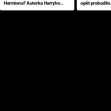
Hermiona? Autorka Harryho
opět probudilo
Pottera přišla s ráznou
přichází s neo
odpovědí
hororovou nab