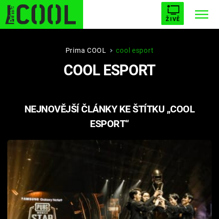
ŽIVĚ
STARHOUSE
BUFFY, PŘEMOŽITELKA UPÍRŮ
Trendy:
Prima COOL
cool esport
COOL ESPORT
ESCAPE
PLNEJ KOTEL
AVENGERS 5
NEJNOVĚJŠÍ ČLÁNKY KE ŠTÍTKU „COOL
ESPORT“
Témata
Filmy
Seriály
Hry