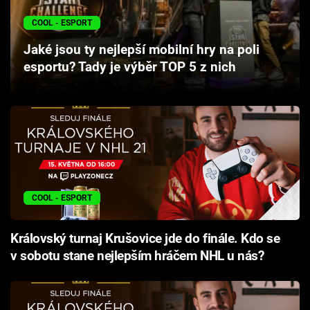
Cool Esport
COOL - ESPORT
Pořady
Jaké jsou ty nejlepší mobilní hry na poli
esportu? Tady je výběr TOP 5 z nich
TV Program
Sledujte prima+
Přihlášení
COOL - ESPORT
Sledujte nás
Královský turnaj Krušovice jde do finále. Kdo se
v sobotu stane nejlepším hráčem NHL u nás?