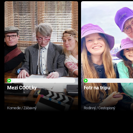
PŘEHRÁT
PŘEHRÁT
Mezi COOLky
Fotr na tripu
Komedie / Zábavný
Rodinný / Cestopisný