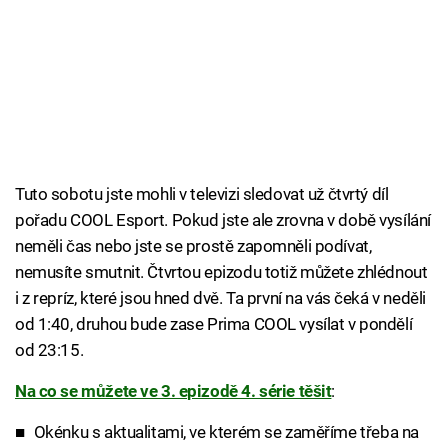
Tuto sobotu jste mohli v televizi sledovat už čtvrtý díl
pořadu COOL Esport. Pokud jste ale zrovna v době vysílání
neměli čas nebo jste se prostě zapomněli podívat,
nemusíte smutnit. Čtvrtou epizodu totiž můžete zhlédnout
i z repríz, které jsou hned dvě. Ta první na vás čeká v neděli
od 1:40, druhou bude zase Prima COOL vysílat v pondělí
od 23:15.
Na co se můžete ve 3. epizodě 4. série těšit
:
Okénku s aktualitami, ve kterém se zaměříme třeba na