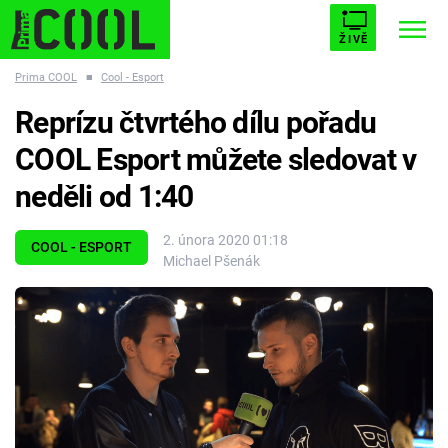
ŽIVĚ
Prima COOL
■
Cool - Esport
STARHOUSE
BUFFY, PŘEMOŽITELKA UPÍRŮ
Trendy:
Reprízu čtvrtého dílu pořadu
ESCAPE
PLNEJ KOTEL
AVENGERS 5
COOL Esport můžete sledovat v
neděli od 1:40
2. února 2020 01:18
COOL - ESPORT
Michael Pšenák
Témata
Filmy
Seriály
Hry