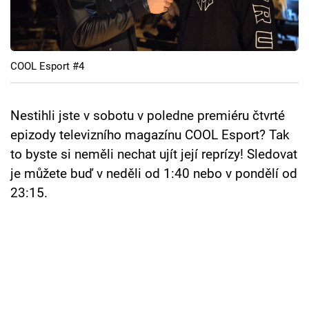
Cool Esport
Pořady
COOL Esport #4
TV Program
Sledujte prima+
Nestihli jste v sobotu v poledne premiéru čtvrté
epizody televizního magazínu COOL Esport? Tak
to byste si neměli nechat ujít její reprízy! Sledovat
Přihlášení
je můžete buď v neděli od 1:40 nebo v pondělí od
23:15.
Sledujte nás