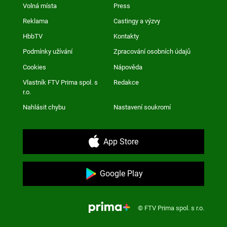
Volná místa
Press
Reklama
Castingy a výzvy
HbbTV
Kontakty
Podmínky užívání
Zpracování osobních údajů
Cookies
Nápověda
Vlastník FTV Prima spol. s
Redakce
r.o.
Nahlásit chybu
Nastavení soukromí
App Store
Google Play
© FTV Prima spol. s r.o.