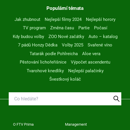
Populární témata
Jak zhubnout
Nejlepší filmy 2024
Nejlepší horory
TV program
Změna času
Partie
Počasí
Kdy budou volby
ZOO Nové začátky
Auto – katalog
7 pádů Honzy Dědka
Volby 2025
Svařené víno
Tatarák podle Pohlreicha
Aloe vera
Pěstování lichořeřišnice
Výpočet ascendentu
Tvarohové knedlíky
Nejlepší palačinky
Švestkový koláč
O FTV Prima
Management