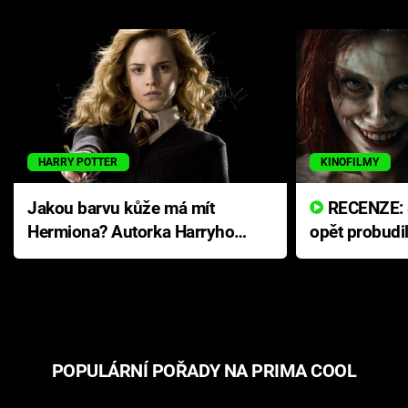
HARRY POTTER
KINOFILMY
Jakou barvu kůže má mít
RECENZE: Smrtelné zlo se
Hermiona? Autorka Harryho
opět probudi
Pottera přišla s ráznou
přichází s n
odpovědí
hororovou n
POPULÁRNÍ POŘADY NA PRIMA COOL