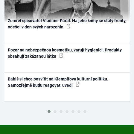
Zemřel spisovatel Vladimír Páral. Na jeho knihy se stály fronty,
odešel v den svých narozenin
Pozor na nebezpečnou kosmetiku, varují hygienici. Produkty
obsahují zakázanou látku
Babiš si chce posvítit na Klempířovu kulturní politiku.
Samozřejmě budu reagovat, uvedl