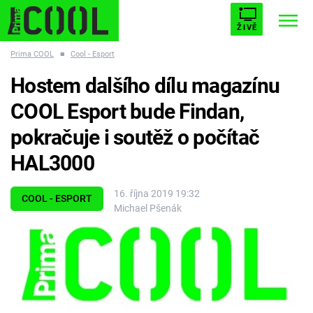
ŽIVĚ
Prima COOL
■
Cool - Esport
STARHOUSE
BUFFY, PŘEMOŽITELKA UPÍRŮ
Trendy:
Hostem dalšího dílu magazínu
ESCAPE
PLNEJ KOTEL
AVENGERS 5
COOL Esport bude Findan,
pokračuje i soutěž o počítač
HAL3000
Témata
16. října 2019 19:32
COOL - ESPORT
Michael Pšenák
Filmy
Seriály
Hry