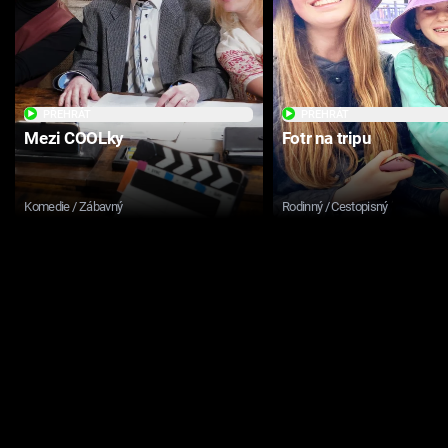
PŘEHRÁT
PŘEHRÁT
Mezi COOLky
Fotr na tripu
Komedie / Zábavný
Rodinný / Cestopisný