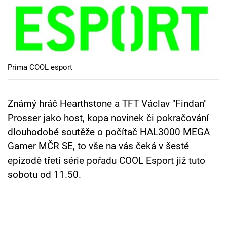
Cool Esport
Pořady
TV Program
Prima COOL esport
Sledujte prima+
Známý hráč Hearthstone a TFT Václav "Findan"
Přihlášení
Prosser jako host, kopa novinek či pokračování
dlouhodobé soutěže o počítač HAL3000 MEGA
Gamer MČR SE, to vše na vás čeká v šesté
Sledujte nás
epizodě třetí série pořadu COOL Esport již tuto
sobotu od 11.50.