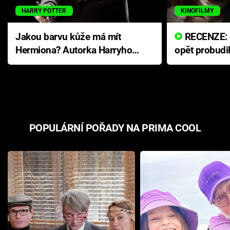
HARRY POTTER
KINOFILMY
Jakou barvu kůže má mít
RECENZE: Smrtelné zlo se
Hermiona? Autorka Harryho
opět probudi
Pottera přišla s ráznou
přichází s n
odpovědí
hororovou n
POPULÁRNÍ POŘADY NA PRIMA COOL