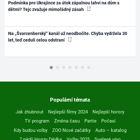
Podmínka pro Ukrajince za útok zápalnou lahví na dům s
dětmi? Tejc zvažuje mimořádný zásah
Na „Švarcenberský“ kanál už neodbočíte. Chyba vydržela 30
let, teď ceduli celou odstraní
Populární témata
Jak zhubnout
Nejlepší filmy 2024
Nejlepší horory
TV program
Změna času
Partie
Počasí
Kdy budou volby
ZOO Nové začátky
Auto – katalog
7 pádů Honzy Dědka
Volby 2025
Svařené víno