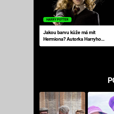
HARRY POTTER
Jakou barvu kůže má mít
Hermiona? Autorka Harryho
Pottera přišla s ráznou
odpovědí
P