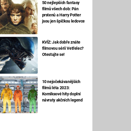
50 nejlepších fantasy
filmů všech dob: Pán
prstenů a Harry Potter
jsou jen špičkou ledovce
KVÍZ: Jak dobře znáte
filmovou sérii Vetřelec?
Otestujte se!
10 nejočekávanějších
filmů léta 2023:
Komiksové hity doplní
návraty akčních legend