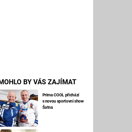
MOHLO BY VÁS ZAJÍMAT
Prima COOL přichází
s novou sportovní show
Šatna