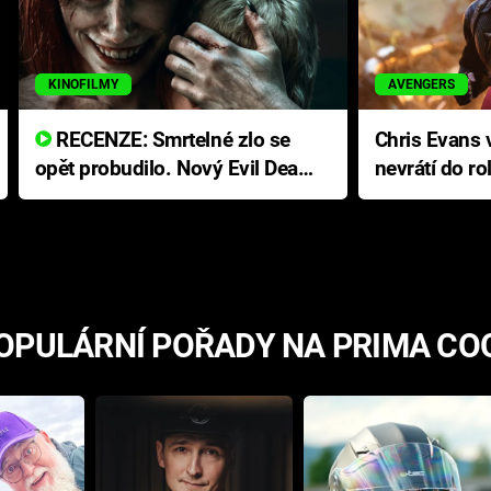
KINOFILMY
AVENGERS
RECENZE: Smrtelné zlo se
Chris Evans v
opět probudilo. Nový Evil Dead
nevrátí do ro
přichází s neodolatelnou
Ameriky
hororovou nabídkou
OPULÁRNÍ POŘADY NA PRIMA CO