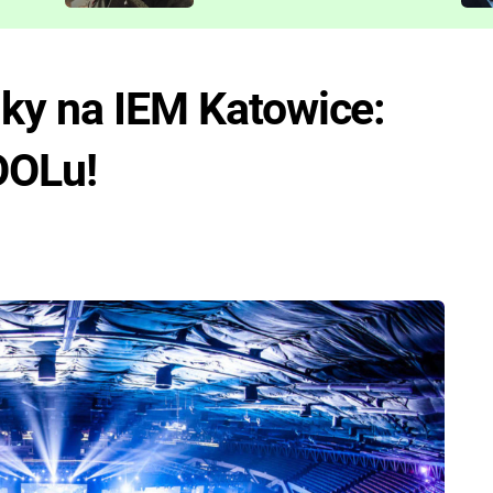
představit
nky na IEM Katowice:
OOLu!