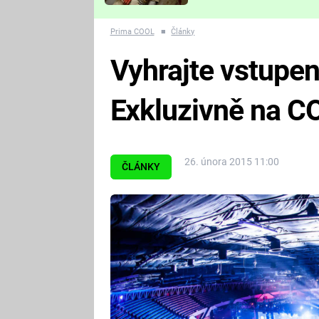
Které děsivé pecky vám
nejvíc zvednou tep?
Prima COOL
■
Články
Vyhrajte vstupe
Exkluzivně na C
26. února 2015 11:00
ČLÁNKY