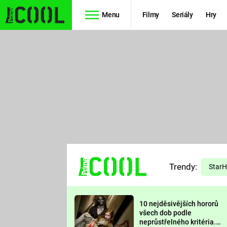
Menu
Filmy
Seriály
Hry
Seriály
Filmy
SIMPSONOVI
STAR WARS
HVĚZDNÁ
AVENGERS
BRÁNA
RYCHLE A
TEORIE
ZBĚSILE 10
Trendy:
VELKÉHO
Star
PREDÁTOR
TŘESKU
10 nejděsivějších hororů
FUTURAMA
všech dob podle
neprůstřelného kritéria.