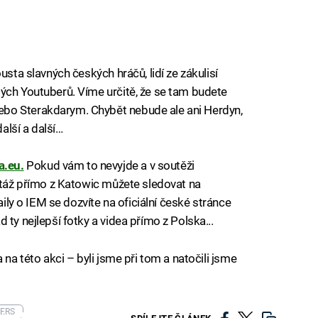
usta slavných českých hráčů, lidí ze zákulisí
ých Youtuberů. Víme určitě, že se tam budete
bo Sterakdarym. Chybět nebude ale ani Herdyn,
alší a další…
.eu.
Pokud vám to nevyjde a v soutěži
ortáž přímo z Katowic můžete sledovat na
ily o IEM se dozvíte na oficiální české stránce
d ty nejlepší fotky a videa přímo z Polska...
 na této akci – byli jsme při tom a natočili jsme
ERS