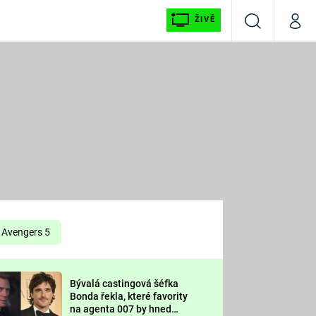
ŽIVĚ
Vyhledávání
Můj p
Prima+
É
CNN Prima NEWS
E
Prima FRESH
ŠÍ
Prima LIVING
E
Prima Ženy
Avengers 5
Prima LAJK
Bývalá castingová šéfka
OOL
Bonda řekla, které favority
Sledujte nás
na agenta 007 by hned