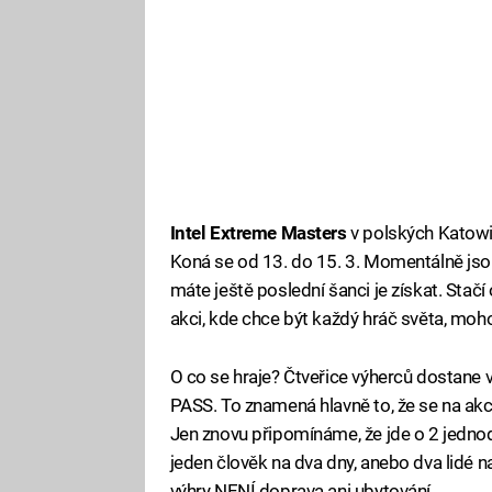
Intel Extreme Masters
v polských Katowic
Koná se od 13. do 15. 3. Momentálně js
máte ještě poslední šanci je získat. Stač
akci, kde chce být každý hráč světa, moh
O co se hraje? Čtveřice výherců dostane
PASS. To znamená hlavně to, že se na akc
Jen znovu připomínáme, že jde o 2 jednod
jeden člověk na dva dny, anebo dva lidé na
výhry NENÍ doprava ani ubytování…