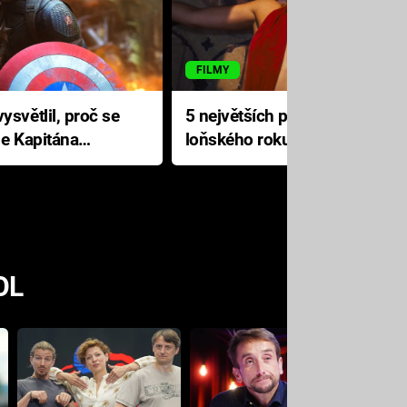
FILMY
ysvětlil, proč se
5 největších propadáků
le Kapitána
loňského roku: Disney na
jediné katastrofě prodělal 200
milionů dolarů
OL