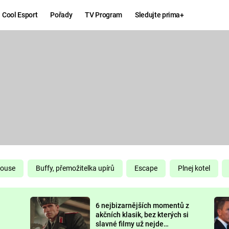
Cool Esport
Pořady
TV Program
Sledujte prima+
Hry
Zábava
MAFIA
ZÁBAVN
GALERI
GTA 6
NEJLEP
KINGDOM
KOMEDI
COME:
DELIVERANCE
CHUCK
House
Buffy, přemožitelka upírů
Escape
Plnej kotel
NORRIS
ESPORT
6 nejbizarnějších momentů z
DEADP
akčních klasik, bez kterých si
slavné filmy už nejde