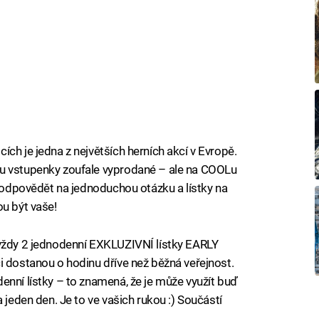
ích je jedna z největších herních akcí v Evropě.
ou vstupenky zoufale vyprodané – ale na COOLu
í odpovědět na jednoduchou otázku a lístky na
ou být vaše!
 vždy 2 jednodenní EXKLUZIVNÍ lístky EARLY
i dostanou o hodinu dříve než běžná veřejnost.
enní lístky – to znamená, že je může využít buď
 jeden den. Je to ve vašich rukou :) Součástí