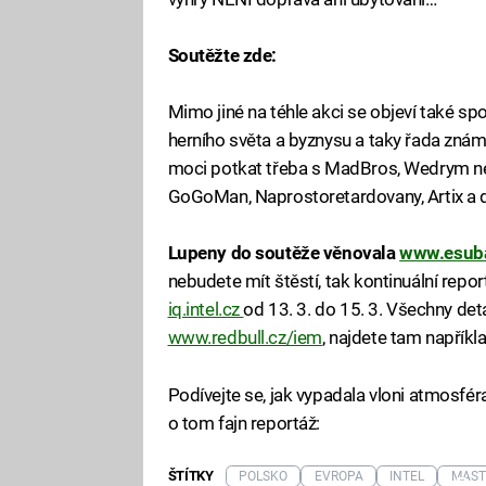
Soutěžte zde:
Mimo jiné na téhle akci se objeví také spo
herního světa a byznysu a taky řada znám
moci potkat třeba s MadBros, Wedrym ne
GoGoMan, Naprostoretardovany, Artix a d
Lupeny do soutěže věnovala
www.esuba
nebudete mít štěstí, tak kontinuální rep
iq.intel.cz
od 13. 3. do 15. 3. Všechny deta
www.redbull.cz/iem
, najdete tam napříkla
Podívejte se, jak vypadala vloni atmosféra
o tom fajn reportáž:
ŠTÍTKY
POLSKO
EVROPA
INTEL
MAST