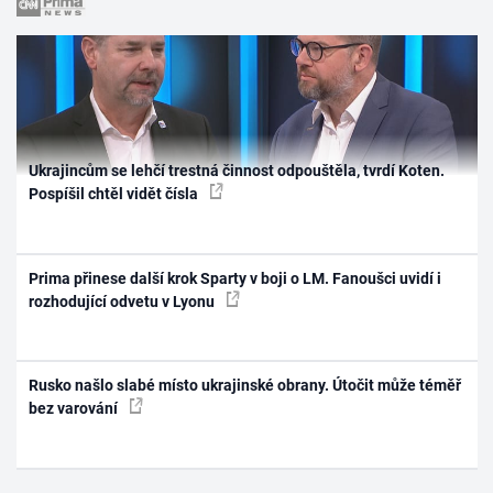
Ukrajincům se lehčí trestná činnost odpouštěla, tvrdí Koten.
Pospíšil chtěl vidět čísla
Prima přinese další krok Sparty v boji o LM. Fanoušci uvidí i
rozhodující odvetu v Lyonu
Rusko našlo slabé místo ukrajinské obrany. Útočit může téměř
bez varování