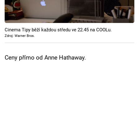
Cool Esport
Pořady
Cinema Tipy běží každou středu ve 22.45 na COOLu.
TV Program
Zdroj: Warner Bros.
Sledujte prima+
Ceny přímo od Anne Hathaway.
Přihlášení
Sledujte nás