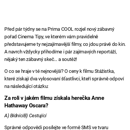
Před pár týdny se na Prima COOL rozjel nový zábavný
pořad Cinema Tipy, ve kterém vám pravidelně
představujeme ty nejzajímavější filmy, co jdou právě do kin.
A navrch vždycky přihodíme i pár zajímavých reportáží,
nějaký ten zábavný skeč... a soutěž!
O co se hraje v té nejnovější? O ceny k filmu Stážistka,
které získají dva vylosovaní šťastlivci, kteří správně odpoví
na následující otázku:
Za roli v jakém filmu získala herečka Anne
Hathaway Oscara?
A) BídníciB) Cestující
Správné odpovědi posílejte ve formě SMS ve tvaru