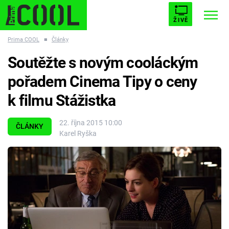
ŽIVĚ
Prima COOL
■
Články
STARHOUSE
BUFFY, PŘEMOŽITELKA UPÍRŮ
Trendy:
Soutěžte s novým cooláckým
ESCAPE
PLNEJ KOTEL
AVENGERS 5
pořadem Cinema Tipy o ceny
k filmu Stážistka
22. října 2015 10:00
ČLÁNKY
Karel Ryška
Témata
Filmy
Seriály
Hry