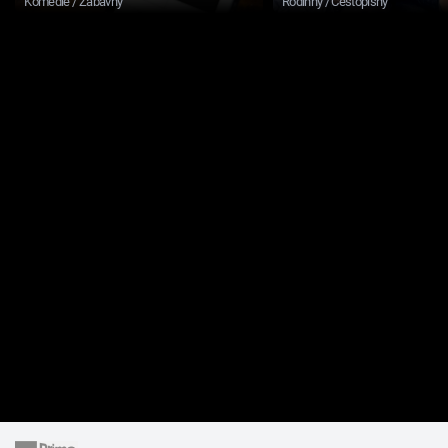
Komedie / Zábavný
Rodinný / Cestopisný