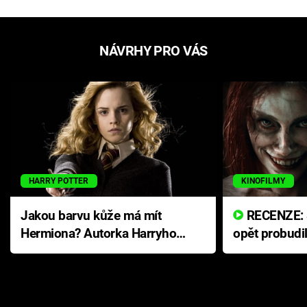
NÁVRHY PRO VÁS
HARRY POTTER
KINOFILMY
Jakou barvu kůže má mít
RECENZE: Smrtelné zlo se
Hermiona? Autorka Harryho
opět probudi
Pottera přišla s ráznou
přichází s n
odpovědí
hororovou n