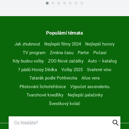
Populární témata
Jak zhubnout
Nejlepší filmy 2024
Nejlepší horory
TV program
Změna času
Partie
Počasí
Kdy budou volby
ZOO Nové začátky
Auto – katalog
7 pádů Honzy Dědka
Volby 2025
Svařené víno
Tatarák podle Pohlreicha
Aloe vera
Pěstování lichořeřišnice
Výpočet ascendentu
Tvarohové knedlíky
Nejlepší palačinky
Švestkový koláč