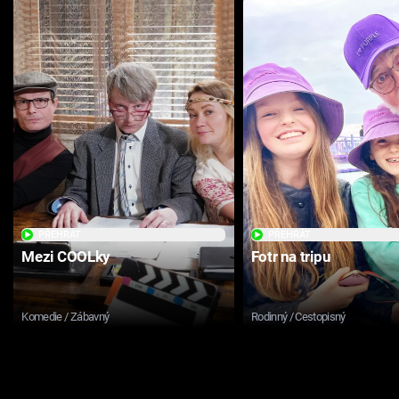
PŘEHRÁT
PŘEHRÁT
Mezi COOLky
Fotr na tripu
Komedie / Zábavný
Rodinný / Cestopisný