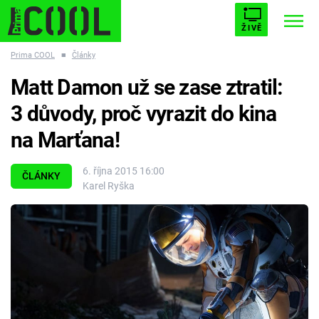
ŽIVĚ
Prima COOL
■
Články
STARHOUSE
BUFFY, PŘEMOŽITELKA UPÍRŮ
Trendy:
Matt Damon už se zase ztratil:
ESCAPE
PLNEJ KOTEL
AVENGERS 5
3 důvody, proč vyrazit do kina
na Marťana!
6. října 2015 16:00
ČLÁNKY
Karel Ryška
Témata
Filmy
Seriály
Hry