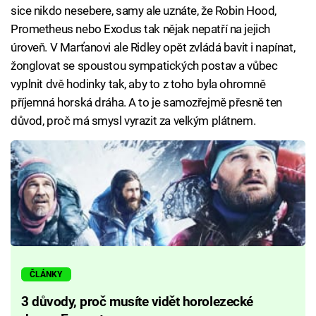
sice nikdo nesebere, samy ale uznáte, že Robin Hood,
Prometheus nebo Exodus tak nějak nepatří na jejich
úroveň. V Marťanovi ale Ridley opět zvládá bavit i napínat,
žonglovat se spoustou sympatických postav a vůbec
vyplnit dvě hodinky tak, aby to z toho byla ohromně
příjemná horská dráha. A to je samozřejmě přesně ten
důvod, proč má smysl vyrazit za velkým plátnem.
ČLÁNKY
3 důvody, proč musíte vidět horolezecké