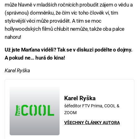
může hlavně v mladších ročnících probudit zájem o vědu a
(správnou) domněnku, že čím víc toho člověk ví, tím
stylovější věci může provádět. A tím se moc
hollywoodských filmů chlubit nemůže, takže oba palce
nahoru!
Už jste Marťana viděli? Tak se v diskuzi podělte o dojmy.
A pokud ne… hurá do kina!
Karel Ryška
Karel Ryška
šéfeditor FTV Prima, COOL &
ZOOM
VŠECHNY ČLÁNKY AUTORA