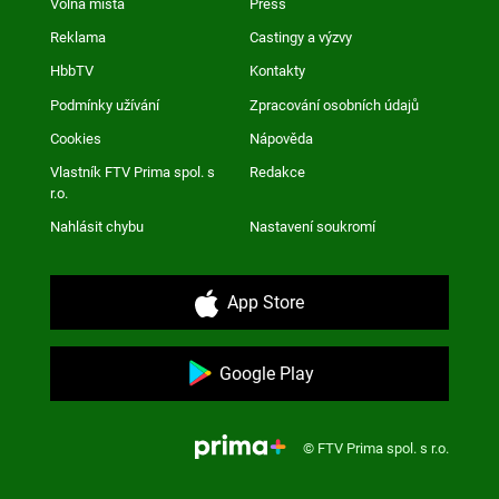
Volná místa
Press
Reklama
Castingy a výzvy
HbbTV
Kontakty
Podmínky užívání
Zpracování osobních údajů
Cookies
Nápověda
Vlastník FTV Prima spol. s
Redakce
r.o.
Nahlásit chybu
Nastavení soukromí
App Store
Google Play
© FTV Prima spol. s r.o.