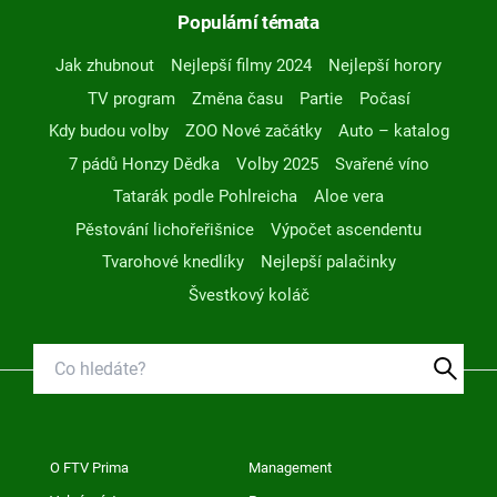
Populární témata
Jak zhubnout
Nejlepší filmy 2024
Nejlepší horory
TV program
Změna času
Partie
Počasí
Kdy budou volby
ZOO Nové začátky
Auto – katalog
7 pádů Honzy Dědka
Volby 2025
Svařené víno
Tatarák podle Pohlreicha
Aloe vera
Pěstování lichořeřišnice
Výpočet ascendentu
Tvarohové knedlíky
Nejlepší palačinky
Švestkový koláč
O FTV Prima
Management