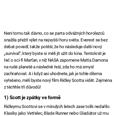
Není tomu tak dávno, co se parta odvážných horolezců
snažila přežít výlet na nejvyšší horu světa. Everest se bez
debat povedl, takže potěší, že ho následuje další nový
„survival“, který byste si měli jít užít do kina. Tentokrát je
řeč o sci-fi Marťan, v níž NASA zapomene Matta Damona
na rudé planetě a následně řeší, zda ho má smysl
zachraňovat. A i když asi uhodnete, jak je tohle dilema
vyřešeno, měli byste nový film Ridley Scotta vidět. Zejména
z těchhle tří důvodů!
1) Scott je zpátky ve formě
Ridleymu Scottovi se v minulých letech zase tolik nedařilo.
Klasiky jako Vetřelec, Blade Runner nebo Gladiátor už mu