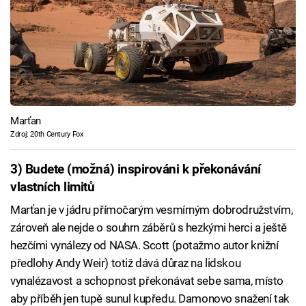
Marťan
Zdroj: 20th Century Fox
3) Budete (možná) inspirováni k překonávání
vlastních limitů
Marťan je v jádru přímočarým vesmírným dobrodružstvím,
zároveň ale nejde o souhrn záběrů s hezkými herci a ještě
hezčími vynálezy od NASA. Scott (potažmo autor knižní
předlohy Andy Weir) totiž dává důraz na lidskou
vynalézavost a schopnost překonávat sebe sama, místo
aby příběh jen tupě sunul kupředu. Damonovo snažení tak