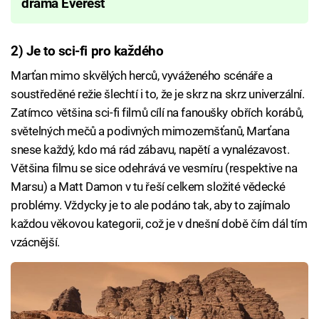
drama Everest
2) Je to sci-fi pro každého
Marťan mimo skvělých herců, vyváženého scénáře a
soustředěné režie šlechtí i to, že je skrz na skrz univerzální.
Zatímco většina sci-fi filmů cílí na fanoušky obřích korábů,
světelných mečů a podivných mimozemšťanů, Marťana
snese každý, kdo má rád zábavu, napětí a vynalézavost.
Většina filmu se sice odehrává ve vesmíru (respektive na
Marsu) a Matt Damon v tu řeší celkem složité vědecké
problémy. Vždycky je to ale podáno tak, aby to zajímalo
každou věkovou kategorii, což je v dnešní době čím dál tím
vzácnější.