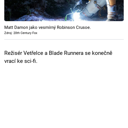
Cool Esport
Pořady
Matt Damon jako vesmírný Robinson Crusoe.
TV Program
Zdroj: 20th Century Fox
Sledujte prima+
Režisér Vetřelce a Blade Runnera se konečně
vrací ke sci-fi.
Přihlášení
Sledujte nás