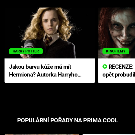
HARRY POTTER
KINOFILMY
Jakou barvu kůže má mít
RECENZE: Smrtelné zlo se
Hermiona? Autorka Harryho
opět probudi
Pottera přišla s ráznou
přichází s n
odpovědí
hororovou n
POPULÁRNÍ POŘADY NA PRIMA COOL