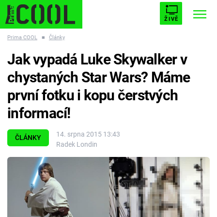
ŽIVĚ
Prima COOL
■
Články
STARHOUSE
BUFFY, PŘEMOŽITELKA UPÍRŮ
Trendy:
Jak vypadá Luke Skywalker v
ESCAPE
PLNEJ KOTEL
AVENGERS 5
chystaných Star Wars? Máme
první fotku i kopu čerstvých
informací!
Témata
14. srpna 2015 13:43
ČLÁNKY
Radek Londin
Filmy
Seriály
Hry