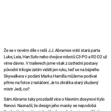
Že se v novém díle v režii J.J. Abramse vrátí stará parta
Luke, Leia, Han Solo nebo dvojice robotů C3-PO a R2-D2 už
víme dávno. V trailerech jsme však z ústřední postavy
původní trilogie zatím viděli jen ruku, teď se na bájného
Skywalkera v podání Marka Hamilla můžeme podívat
přímo na fotce z natáčení. Je to zkrátka starý zkušený
mistr Jedi, co?
Sám Abrams taky prozdadil více o hlavním zlosynovi Kylo
Renovi. Naznačil, že design jeho masky se nepodobá