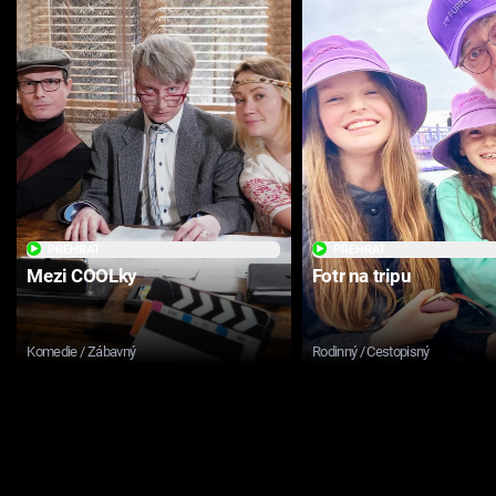
PŘEHRÁT
PŘEHRÁT
Mezi COOLky
Fotr na tripu
Komedie / Zábavný
Rodinný / Cestopisný