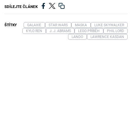
SDÍLEJTE ČLÁNEK
ŠTÍTKY
GALAXIE
STAR WARS
MASKA
LUKE SKYWALKER
KYLO REN
J. J. ABRAMS
LEGO PŘÍBĚH
PHIL LORD
LANDO
LAWRENCE KASDAN