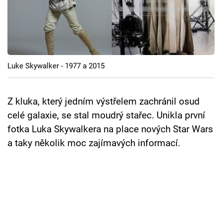
Cool Esport
Pořady
TV Program
Luke Skywalker - 1977 a 2015
Sledujte prima+
Z kluka, který jedním výstřelem zachránil osud
Přihlášení
celé galaxie, se stal moudrý stařec. Unikla první
fotka Luka Skywalkera na place nových Star Wars
a taky několik moc zajímavých informací.
Sledujte nás