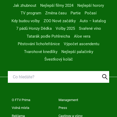
Jak zhubnout
Nejlepší filmy 2024
Nejlepší horory
TV program
Změna času
Partie
Počasí
Kdy budou volby
ZOO Nové začátky
Auto – katalog
7 pádů Honzy Dědka
Volby 2025
Svařené víno
Tatarák podle Pohlreicha
Aloe vera
Pěstování lichořeřišnice
Výpočet ascendentu
Tvarohové knedlíky
Nejlepší palačinky
Švestkový koláč
O FTV Prima
Management
Volná místa
Press
Reklama
Castingy a výzvy