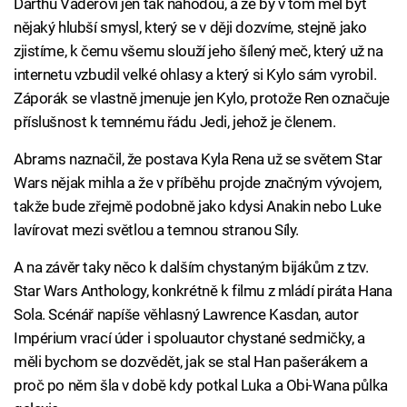
Darthu Vaderovi jen tak náhodou, a že by v tom měl být
nějaký hlubší smysl, který se v ději dozvíme, stejně jako
zjistíme, k čemu všemu slouží jeho šílený meč, který už na
internetu vzbudil velké ohlasy a který si Kylo sám vyrobil.
Záporák se vlastně jmenuje jen Kylo, protože Ren označuje
příslušnost k temnému řádu Jedi, jehož je členem.
Abrams naznačil, že postava Kyla Rena už se světem Star
Wars nějak mihla a že v příběhu projde značným vývojem,
takže bude zřejmě podobně jako kdysi Anakin nebo Luke
lavírovat mezi světlou a temnou stranou Síly.
A na závěr taky něco k dalším chystaným bijákům z tzv.
Star Wars Anthology, konkrétně k filmu z mládí piráta Hana
Sola. Scénář napíše věhlasný Lawrence Kasdan, autor
Impérium vrací úder i spoluautor chystané sedmičky, a
měli bychom se dozvědět, jak se stal Han pašerákem a
proč po něm šla v době kdy potkal Luka a Obi-Wana půlka