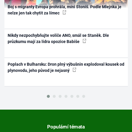
Boj s migranty Evropa prohrála, míní Stoniš. Podle Mlejnka je
nelze jen tak chytit za límec
Nikdy nezpochybňujte voliče ANO, smál se Staněk. Dle
průzkumu mají za lídra opozice Babiše
Poplach v Bulharsku: Dron plný výbušnin explodoval kousek od
plynovodu, jeho původ je nejasný
Populární témata