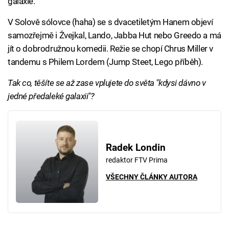
galaxie.
V Solově sólovce (haha) se s dvacetiletým Hanem objeví
samozřejmě i Žvejkal, Lando, Jabba Hut nebo Greedo a má
jít o dobrodružnou komedii. Režie se chopí Chrus Miller v
tandemu s Philem Lordem (Jump Steet, Lego příběh).
Tak co, těšíte se až zase vplujete do světa "kdysi dávno v
jedné předaleké galaxii"?
Radek Londin
redaktor FTV Prima
VŠECHNY ČLÁNKY AUTORA