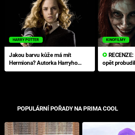
HARRY POTTER
KINOFILMY
Jakou barvu kůže má mít
RECENZE: Smrtelné zlo se
Hermiona? Autorka Harryho
opět probudi
Pottera přišla s ráznou
přichází s n
odpovědí
hororovou n
POPULÁRNÍ POŘADY NA PRIMA COOL