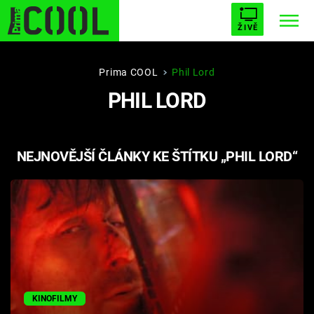
ŽIVĚ
STARHOUSE
BUFFY, PŘEMOŽITELKA UPÍRŮ
Trendy:
Prima COOL
Phil Lord
PHIL LORD
ESCAPE
PLNEJ KOTEL
AVENGERS 5
NEJNOVĚJŠÍ ČLÁNKY KE ŠTÍTKU „PHIL LORD“
Témata
Filmy
Seriály
Hry
KINOFILMY