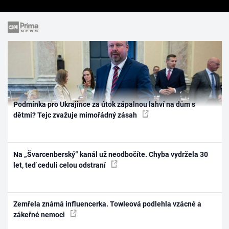
Podmínka pro Ukrajince za útok zápalnou lahví na dům s
dětmi? Tejc zvažuje mimořádný zásah
Na „Švarcenberský“ kanál už neodbočíte. Chyba vydržela 30
let, teď ceduli celou odstraní
Zemřela známá influencerka. Towleová podlehla vzácné a
zákeřné nemoci