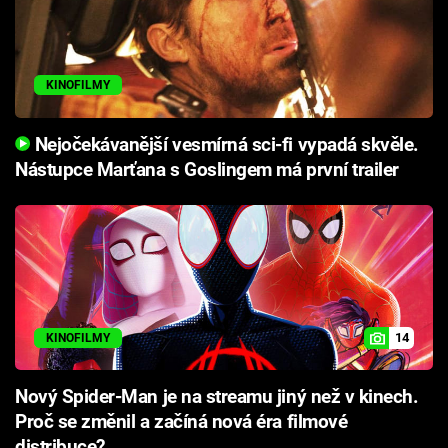
KINOFILMY
Nejočekávanější vesmírná sci-fi vypadá skvěle.
Nástupce Marťana s Goslingem má první trailer
14
KINOFILMY
Nový Spider-Man je na streamu jiný než v kinech.
Proč se změnil a začíná nová éra filmové
distribuce?