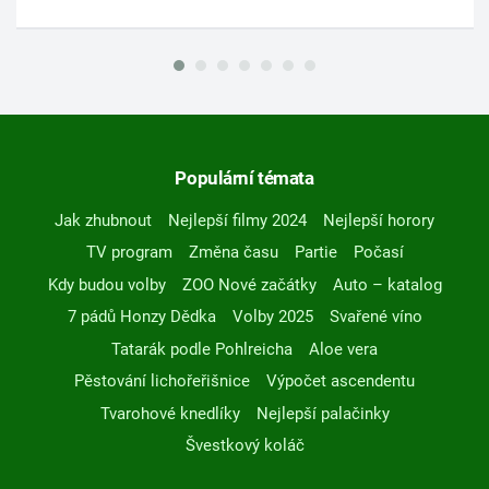
Populární témata
Jak zhubnout
Nejlepší filmy 2024
Nejlepší horory
TV program
Změna času
Partie
Počasí
Kdy budou volby
ZOO Nové začátky
Auto – katalog
7 pádů Honzy Dědka
Volby 2025
Svařené víno
Tatarák podle Pohlreicha
Aloe vera
Pěstování lichořeřišnice
Výpočet ascendentu
Tvarohové knedlíky
Nejlepší palačinky
Švestkový koláč