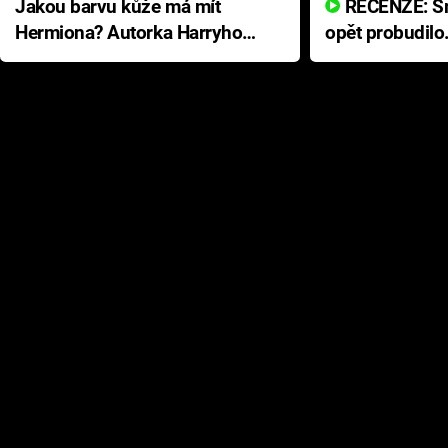
Jakou barvu kůže má mít
RECENZE: Smrtelné zlo se
Hermiona? Autorka Harryho
opět probudilo
Pottera přišla s ráznou
přichází s neo
odpovědí
hororovou nab