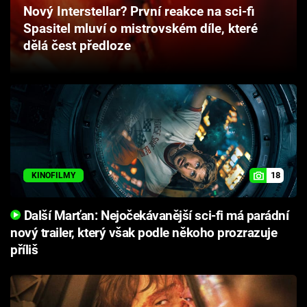
Nový Interstellar? První reakce na sci-fi
Cool Esport
Spasitel mluví o mistrovském díle, které
dělá čest předloze
Pořady
TV Program
Sledujte prima+
Přihlášení
18
KINOFILMY
Sledujte nás
Další Marťan: Nejočekávanější sci-fi má parádní
nový trailer, který však podle někoho prozrazuje
příliš