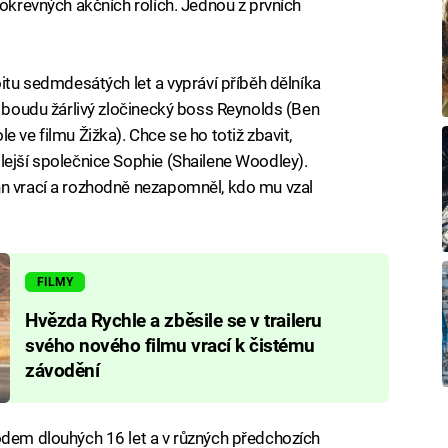
tokrevných akčních rolích. Jednou z prvních
oitu sedmdesátých let a vypráví příběh dělníka
e boudu žárlivý zločinecký boss Reynolds (Ben
 ve filmu Žižka). Chce se ho totiž zbavit,
lejší společnice Sophie (Shailene Woodley).
hn vrací a rozhodně nezapomněl, kdo mu vzal
FILMY
Hvězda Rychle a zběsile se v traileru
svého nového filmu vrací k čistému
závodění
odem dlouhých 16 let a v různých předchozích