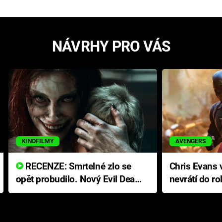
NÁVRHY PRO VÁS
KINOFILMY
AVENGERS
RECENZE: Smrtelné zlo se
Chris Evans v
opět probudilo. Nový Evil Dead
nevrátí do ro
přichází s neodolatelnou
Ameriky
hororovou nabídkou