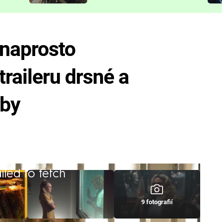
představit
 naprosto
traileru drsné a
žby
iled to fetch
9 fotografií