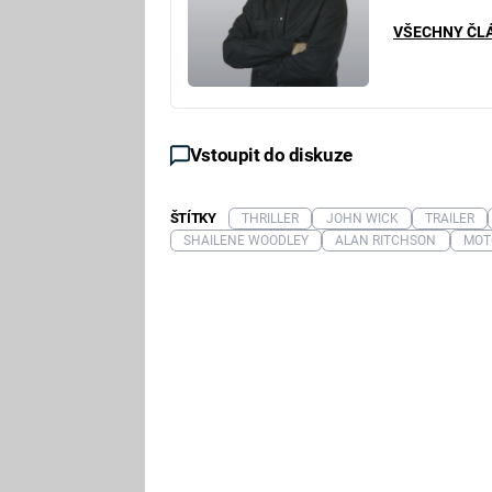
VŠECHNY ČL
Vstoupit do diskuze
ŠTÍTKY
THRILLER
JOHN WICK
TRAILER
SHAILENE WOODLEY
ALAN RITCHSON
MOT