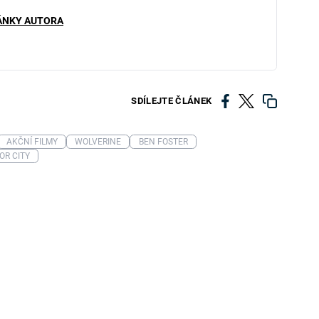
ÁNKY AUTORA
SDÍLEJTE ČLÁNEK
AKČNÍ FILMY
WOLVERINE
BEN FOSTER
OR CITY