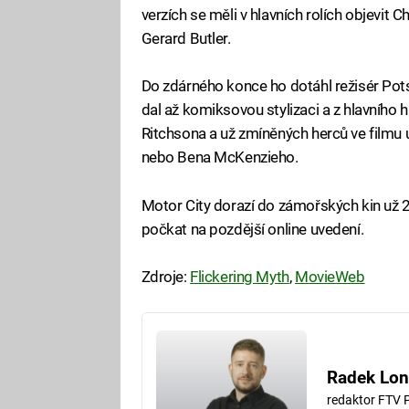
verzích se měli v hlavních rolích objevit 
Gerard Butler.
Do zdárného konce ho dotáhl režisér Pots
dal až komiksovou stylizaci a z hlavního
Ritchsona a už zmíněných herců ve filmu 
nebo Bena McKenzieho.
Motor City dorazí do zámořských kin už 2
počkat na pozdější online uvedení.
Zdroje:
Flickering Myth
,
MovieWeb
Radek Lon
redaktor FTV 