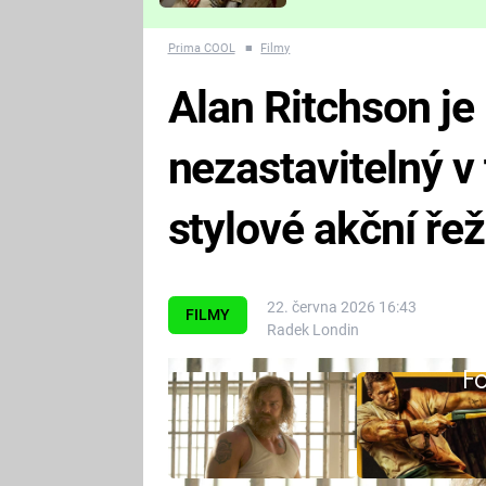
Které děsivé pecky vám
nejvíc zvednou tep?
Prima COOL
■
Filmy
Alan Ritchson je
nezastavitelný v 
stylové akční ře
22. června 2026 16:43
FILMY
Radek Londin
Fa