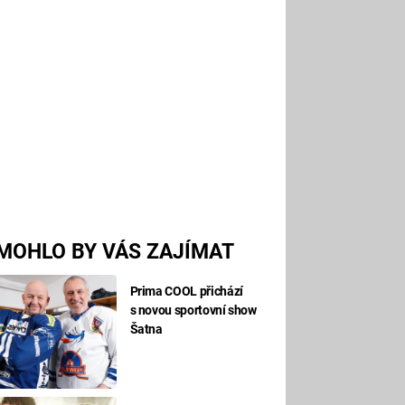
MOHLO BY VÁS ZAJÍMAT
Prima COOL přichází
s novou sportovní show
Šatna