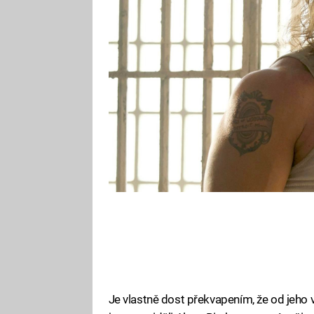
Pro tenhle typ rolí se Alan Ritch
možností si je zahrát.
Je vlastně dost překvapením, že od jeho 