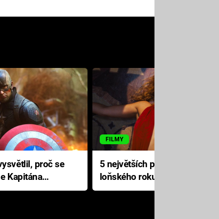
FILMY
ysvětlil, proč se
5 největších propadáků
le Kapitána
loňského roku: Disney na
jediné katastrofě prodělal 200
milionů dolarů