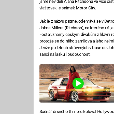
jsme neviděli Alana Ritchsona ve více čis
vlaštovek je snímek Motor City.
Jak je z názvu patrné, odehrává se v Detr
Johna Millera (Ritchson), na kterého ušij
Foster, známý českým divákům z hlavní role
protože se do něho zamilovala jeho nejmi
Jenže po letech strávených v base se Jo
šanci na lásku i budoucnost.
Scénář drsného thrilleru koloval Hollywo