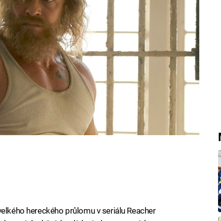
son narodil, ale dosud neměl dostatek
velkého hereckého průlomu v seriálu Reacher