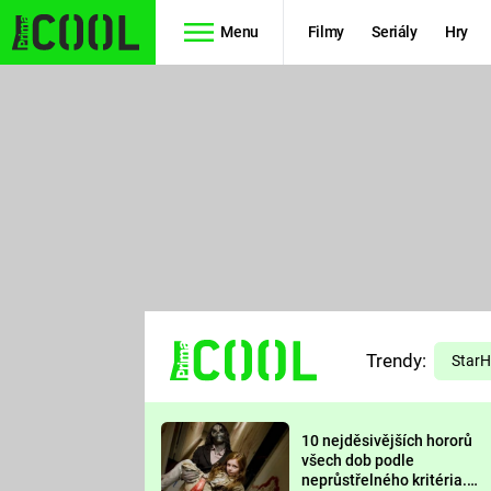
Menu
Filmy
Seriály
Hry
Seriály
Filmy
SIMPSONOVI
STAR WARS
HVĚZDNÁ
AVENGERS
BRÁNA
RYCHLE A
TEORIE
ZBĚSILE 10
Trendy:
VELKÉHO
Star
PREDÁTOR
TŘESKU
10 nejděsivějších hororů
FUTURAMA
všech dob podle
neprůstřelného kritéria.