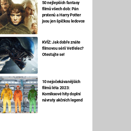
50 nejlepších fantasy
filmů všech dob: Pán
prstenů a Harry Potter
jsou jen špičkou ledovce
KVÍZ: Jak dobře znáte
filmovou sérii Vetřelec?
Otestujte se!
10 nejočekávanějších
filmů léta 2023:
Komiksové hity doplní
návraty akčních legend