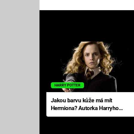
HARRY POTTER
Jakou barvu kůže má mít
Hermiona? Autorka Harryho
Pottera přišla s ráznou
odpovědí