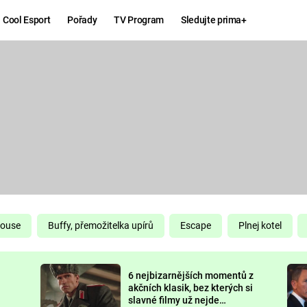
Cool Esport
Pořady
TV Program
Sledujte prima+
Hry
Zábava
MAFIA
ZÁBAVN
GALERI
GTA 6
NEJLEP
KINGDOM
KOMEDI
COME:
DELIVERANCE
CHUCK
House
Buffy, přemožitelka upírů
Escape
Plnej kotel
NORRIS
ESPORT
6 nejbizarnějších momentů z
DEADP
akčních klasik, bez kterých si
slavné filmy už nejde