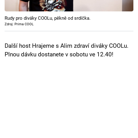
Cool Esport
Rudy pro diváky COOLu, pěkně od srdíčka.
Pořady
Zdroj: Prima COOL
TV Program
Další host Hrajeme s Alim zdraví diváky COOLu.
Sledujte prima+
Plnou dávku dostanete v sobotu ve 12.40!
Přihlášení
Sledujte nás