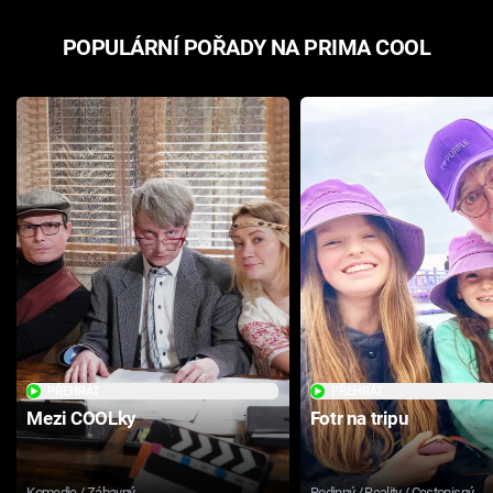
POPULÁRNÍ POŘADY NA PRIMA COOL
PŘEHRÁT
PŘEHRÁT
Mezi COOLky
Fotr na tripu
Komedie / Zábavný
Rodinný / Reality / Cestopisný