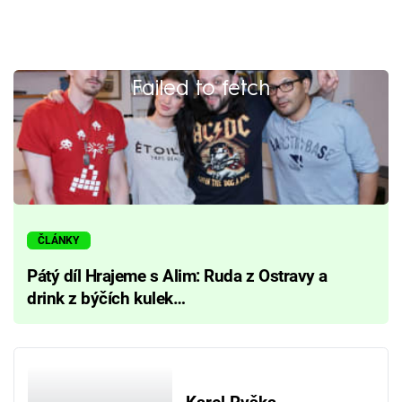
Failed to fetch
ČLÁNKY
Pátý díl Hrajeme s Alim: Ruda z Ostravy a
drink z býčích kulek…