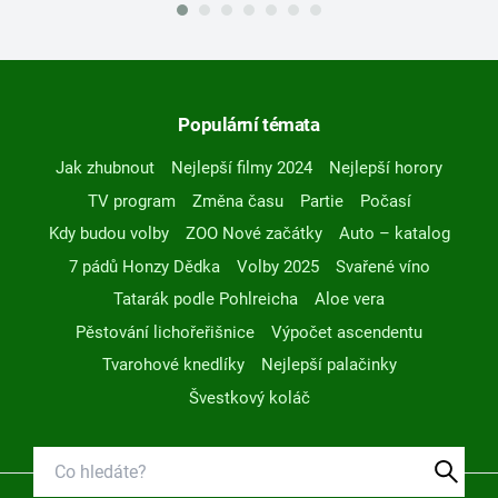
Populární témata
Jak zhubnout
Nejlepší filmy 2024
Nejlepší horory
TV program
Změna času
Partie
Počasí
Kdy budou volby
ZOO Nové začátky
Auto – katalog
7 pádů Honzy Dědka
Volby 2025
Svařené víno
Tatarák podle Pohlreicha
Aloe vera
Pěstování lichořeřišnice
Výpočet ascendentu
Tvarohové knedlíky
Nejlepší palačinky
Švestkový koláč