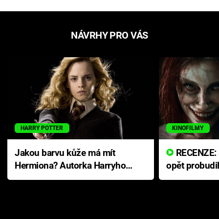
NÁVRHY PRO VÁS
HARRY POTTER
KINOFILMY
Jakou barvu kůže má mít
RECENZE: Smrtelné zlo se
Hermiona? Autorka Harryho
opět probudi
Pottera přišla s ráznou
přichází s n
odpovědí
hororovou n