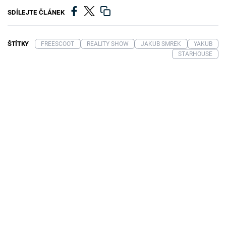
SDÍLEJTE ČLÁNEK
ŠTÍTKY
FREESCOOT
REALITY SHOW
JAKUB SMREK
YAKUB
STARHOUSE