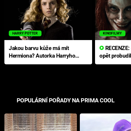
HARRY POTTER
KINOFILMY
Jakou barvu kůže má mít
RECENZE: Smrtelné zlo se
Hermiona? Autorka Harryho
opět probudi
Pottera přišla s ráznou
přichází s n
odpovědí
hororovou n
POPULÁRNÍ POŘADY NA PRIMA COOL