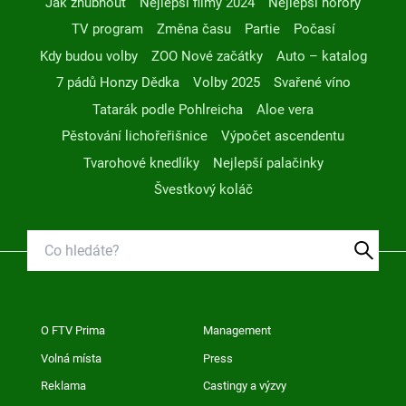
Jak zhubnout
Nejlepší filmy 2024
Nejlepší horory
TV program
Změna času
Partie
Počasí
Kdy budou volby
ZOO Nové začátky
Auto – katalog
7 pádů Honzy Dědka
Volby 2025
Svařené víno
Tatarák podle Pohlreicha
Aloe vera
Pěstování lichořeřišnice
Výpočet ascendentu
Tvarohové knedlíky
Nejlepší palačinky
Švestkový koláč
O FTV Prima
Management
Volná místa
Press
Reklama
Castingy a výzvy