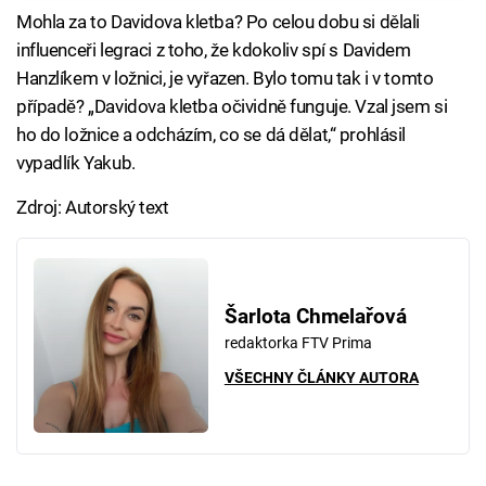
Mohla za to Davidova kletba? Po celou dobu si dělali
influenceři legraci z toho, že kdokoliv spí s Davidem
Hanzlíkem v ložnici, je vyřazen. Bylo tomu tak i v tomto
případě? „Davidova kletba očividně funguje. Vzal jsem si
ho do ložnice a odcházím, co se dá dělat,“ prohlásil
vypadlík Yakub.
Zdroj: Autorský text
Šarlota Chmelařová
redaktorka FTV Prima
VŠECHNY ČLÁNKY AUTORA