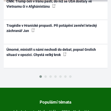
CNN: Trump čelí v Íránu pasti, do níž se USA dostaly ve
Vietnamu či v Afghánistánu
Tragédie v Hranické propasti. Při potápění zemřel letecký
záchranář Jan
Úmorné, ministři s námi nechodí do debat, popsal Grolich
situaci v opozici. Chystá velký krok
Populární témata