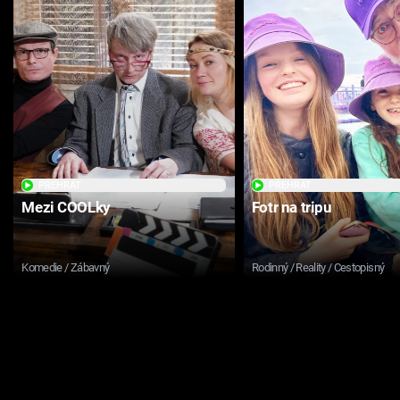
PŘEHRÁT
PŘEHRÁT
Mezi COOLky
Fotr na tripu
Komedie / Zábavný
Rodinný / Reality / Cestopisný