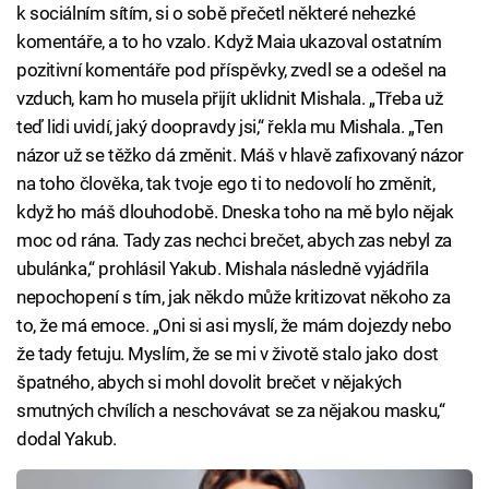
k sociálním sítím, si o sobě přečetl některé nehezké
komentáře, a to ho vzalo. Když Maia ukazoval ostatním
pozitivní komentáře pod příspěvky, zvedl se a odešel na
vzduch, kam ho musela přijít uklidnit Mishala. „Třeba už
teď lidi uvidí, jaký doopravdy jsi,“ řekla mu Mishala. „Ten
názor už se těžko dá změnit. Máš v hlavě zafixovaný názor
na toho člověka, tak tvoje ego ti to nedovolí ho změnit,
když ho máš dlouhodobě. Dneska toho na mě bylo nějak
moc od rána. Tady zas nechci brečet, abych zas nebyl za
ubulánka,“ prohlásil Yakub. Mishala následně vyjádřila
nepochopení s tím, jak někdo může kritizovat někoho za
to, že má emoce. „Oni si asi myslí, že mám dojezdy nebo
že tady fetuju. Myslím, že se mi v životě stalo jako dost
špatného, abych si mohl dovolit brečet v nějakých
smutných chvílích a neschovávat se za nějakou masku,“
dodal Yakub.