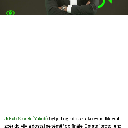
Smrek alias Freescoot, který byl sice zklamaný,
Cool Esport
poslední místo ale čekal.
Pořady
TV Program
Sledujte prima+
Přihlášení
Sledujte nás
Jakub Smrek (Yakub)
byl jediný, kdo se jako vypadlík vrátil
zpět do vily a dostal se téměř do finále. Ostatní proto jeho