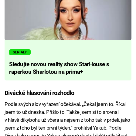
SERIÁLY
Sledujte novou reality show StarHouse s
raperkou Sharlotou na prima+
Divácké hlasování rozhodlo
Podle svých slov vyřazení očekával. „Čekal jsem to. Říkal
jsem to už dneska. Přišlo to. Takže jsem si to srovnal
v hlavě díkybohu už včera a nejsem z toho tak v prdeli, jako
jsem z toho byl ten první týden,“ prohlásil Yakub. Podle
Dimy bylo super, že Yakub alespoň dostal další příležitost