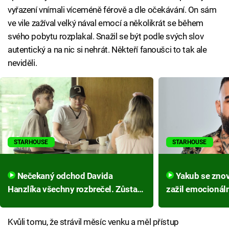
vyřazení vnímali víceméně férově a dle očekávání. On sám
ve vile zažíval velký nával emocí a několikrát se během
svého pobytu rozplakal. Snažil se být podle svých slov
autentický a na nic si nehrát. Někteří fanoušci to tak ale
neviděli.
STARHOUSE
STARHOUSE
Nečekaný odchod Davida
Yakub se znovu rozbrečel. Ve vile
Hanzlíka všechny rozbrečel. Zůstali
zažil emocionál
poslední tři influenceři
kvůli mamince
Kvůli tomu, že strávil měsíc venku a měl přístup