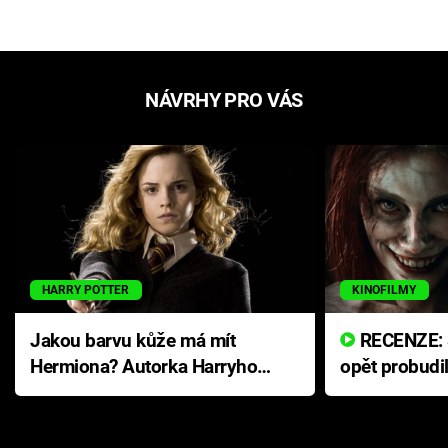
NÁVRHY PRO VÁS
HARRY POTTER
KINOFILMY
Jakou barvu kůže má mít
RECENZE: Smrtelné zlo se
Hermiona? Autorka Harryho
opět probudi
Pottera přišla s ráznou
přichází s n
odpovědí
hororovou n