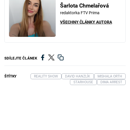
Šarlota Chmelařová
redaktorka FTV Prima
VŠECHNY ČLÁNKY AUTORA
SDÍLEJTE ČLÁNEK
ŠTÍTKY
REALITY SHOW
DAVID HANZLÍK
MISHALA ORTH
STARHOUSE
DIMA ARREST