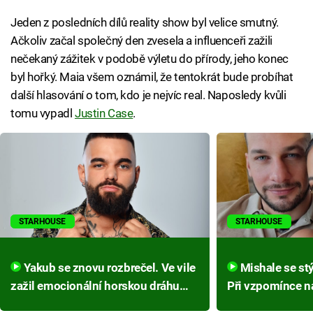
Jeden z posledních dílů reality show byl velice smutný.
Ačkoliv začal společný den zvesela a influenceři zažili
nečekaný zážitek v podobě výletu do přírody, jeho konec
byl hořký. Maia všem oznámil, že tentokrát bude probíhat
další hlasování o tom, kdo je nejvíc real. Naposledy kvůli
tomu vypadl
Justin Case
.
STARHOUSE
STARHOUSE
Yakub se znovu rozbrečel. Ve vile
Mishale se stýská po Sandrovi.
zažil emocionální horskou dráhu
Při vzpomínce na
kvůli mamince