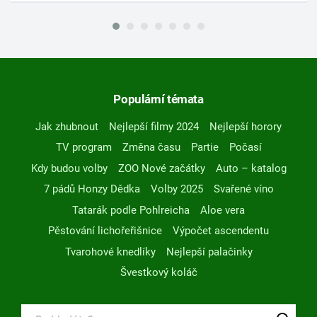
Populární témata
Jak zhubnout
Nejlepší filmy 2024
Nejlepší horory
TV program
Změna času
Partie
Počasí
Kdy budou volby
ZOO Nové začátky
Auto – katalog
7 pádů Honzy Dědka
Volby 2025
Svařené víno
Tatarák podle Pohlreicha
Aloe vera
Pěstování lichořeřišnice
Výpočet ascendentu
Tvarohové knedlíky
Nejlepší palačinky
Švestkový koláč