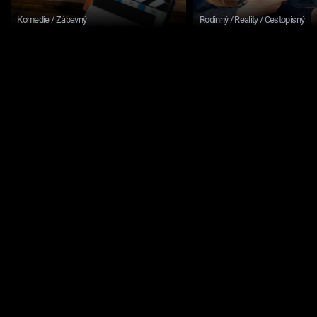
Komedie / Zábavný
Rodinný / Reality / Cestopisný