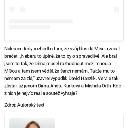
Nakonec tedy rozhodl o tom, že svůj hlas dá Míše a začal
brečet. „Neberu to úplně, že to bylo spravedlivé. Ale bral
jsem to tak, že Dima musel rozhodnout mezi mnou a
Míšou a tam jsem věděl, že šanci nemám. Takže mu to
nemám za zlé,“ uzavřel vypadlík David Hanzlík. Ve vile tak
zůstali už jenom Dima, Aneta Kurková a Mishala Orth. Kdo
z nich je nejvíc real a soutěž vyhraje?
Zdroj: Autorský text