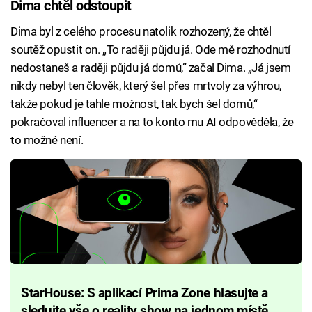
Dima chtěl odstoupit
Dima byl z celého procesu natolik rozhozený, že chtěl
soutěž opustit on. „To raději půjdu já. Ode mě rozhodnutí
nedostaneš a raději půjdu já domů,“ začal Dima. „Já jsem
nikdy nebyl ten člověk, který šel přes mrtvoly za výhrou,
takže pokud je tahle možnost, tak bych šel domů,“
pokračoval influencer a na to konto mu AI odpověděla, že
to možné není.
StarHouse: S aplikací Prima Zone hlasujte a
sledujte vše o reality show na jednom místě