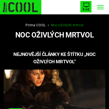
ŽIVĚ
STARHOUSE
BUFFY, PŘEMOŽITELKA UPÍRŮ
Trendy:
Prima COOL
Noc oživlých mrtvol
NOC OŽIVLÝCH MRTVOL
ESCAPE
PLNEJ KOTEL
AVENGERS 5
NEJNOVĚJŠÍ ČLÁNKY KE ŠTÍTKU „NOC
OŽIVLÝCH MRTVOL“
Témata
Filmy
Seriály
Hry