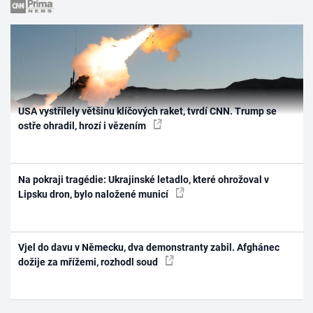
USA vystřílely většinu klíčových raket, tvrdí CNN. Trump se
ostře ohradil, hrozí i vězením
Na pokraji tragédie: Ukrajinské letadlo, které ohrožoval v
Lipsku dron, bylo naložené municí
Vjel do davu v Německu, dva demonstranty zabil. Afghánec
dožije za mřížemi, rozhodl soud