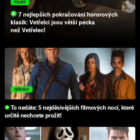
FILMY
Cool Esport
7 nejlepších pokračování hororových
Pořady
klasik: Vetřelci jsou větší pecka
než Vetřelec!
TV Program
Sledujte prima+
Přihlášení
SERIÁLY
Sledujte nás
To nedáte: 5 nejděsivějších filmových nocí, které
určitě nechcete prožít!