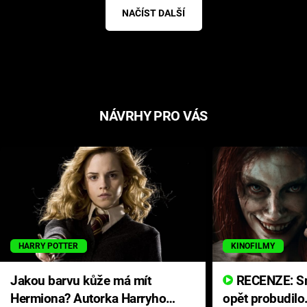
NAČÍST DALŠÍ
NÁVRHY PRO VÁS
HARRY POTTER
KINOFILMY
Jakou barvu kůže má mít
RECENZE: Smrtelné zlo se
Hermiona? Autorka Harryho
opět probudilo