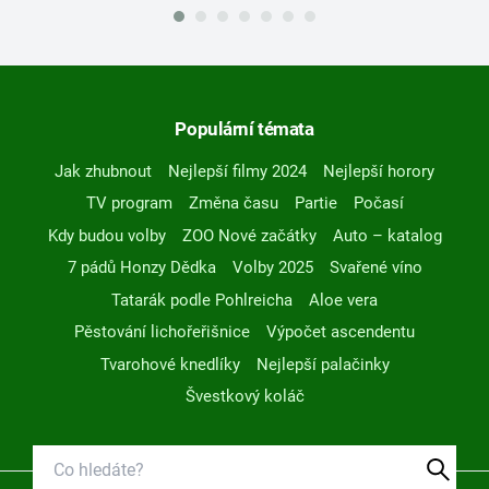
Populární témata
Jak zhubnout
Nejlepší filmy 2024
Nejlepší horory
TV program
Změna času
Partie
Počasí
Kdy budou volby
ZOO Nové začátky
Auto – katalog
7 pádů Honzy Dědka
Volby 2025
Svařené víno
Tatarák podle Pohlreicha
Aloe vera
Pěstování lichořeřišnice
Výpočet ascendentu
Tvarohové knedlíky
Nejlepší palačinky
Švestkový koláč