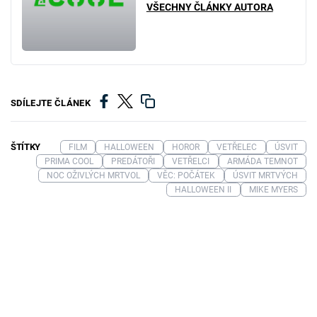
VŠECHNY ČLÁNKY AUTORA
SDÍLEJTE ČLÁNEK
ŠTÍTKY
FILM
HALLOWEEN
HOROR
VETŘELEC
ÚSVIT
PRIMA COOL
PREDÁTOŘI
VETŘELCI
ARMÁDA TEMNOT
NOC OŽIVLÝCH MRTVOL
VĚC: POČÁTEK
ÚSVIT MRTVÝCH
HALLOWEEN II
MIKE MYERS