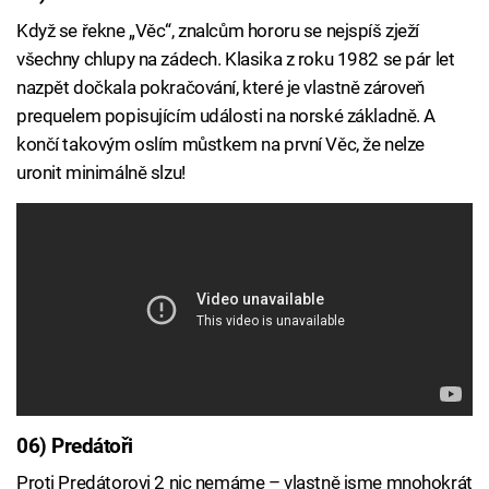
Když se řekne „Věc“, znalcům hororu se nejspíš zježí
všechny chlupy na zádech. Klasika z roku 1982 se pár let
nazpět dočkala pokračování, které je vlastně zároveň
prequelem popisujícím události na norské základně. A
končí takovým oslím můstkem na první Věc, že nelze
uronit minimálně slzu!
06) Predátoři
Proti Predátorovi 2 nic nemáme – vlastně jsme mnohokrát