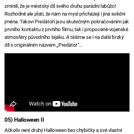
zmínili, že je městský díl svého druhu parádní labůžo!
Rozhodně ale platí, že nám na mysl přicházejí i jiná solidní
jména. Takoví Predátoři jsou skutečným pokračováním jak
prvního kontaktu z prvního filmu, tak i propoceně-vojenské
atmosféry původního bijáku. A těšíme se i na další brzký
díl s originálním názvem „Predátor“…
05) Halloween II
Ačkoliv není druhý Halloween bez chybičky a své vlastní