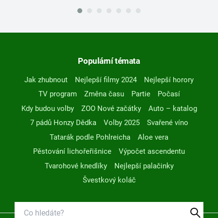
Populární témata
Jak zhubnout
Nejlepší filmy 2024
Nejlepší horory
TV program
Změna času
Partie
Počasí
Kdy budou volby
ZOO Nové začátky
Auto – katalog
7 pádů Honzy Dědka
Volby 2025
Svařené víno
Tatarák podle Pohlreicha
Aloe vera
Pěstování lichořeřišnice
Výpočet ascendentu
Tvarohové knedlíky
Nejlepší palačinky
Švestkový koláč