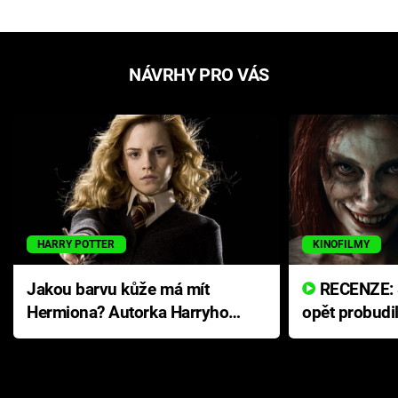
NÁVRHY PRO VÁS
HARRY POTTER
KINOFILMY
Jakou barvu kůže má mít
RECENZE: Smrtelné zlo se
Hermiona? Autorka Harryho
opět probudi
Pottera přišla s ráznou
přichází s n
odpovědí
hororovou n