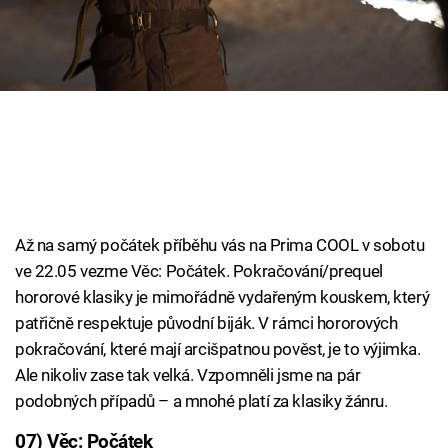
Cool Esport
Pořady
TV Program
Sledujte prima+
Přihlášení
Až na samý počátek příběhu vás na Prima COOL v sobotu
ve 22.05 vezme Věc: Počátek. Pokračování/prequel
hororové klasiky je mimořádně vydařeným kouskem, který
Sledujte nás
patřičně respektuje původní biják. V rámci hororových
pokračování, které mají arcišpatnou pověst, je to výjimka.
Ale nikoliv zase tak velká. Vzpomněli jsme na pár
podobných případů – a mnohé platí za klasiky žánru.
07) Věc: Počátek