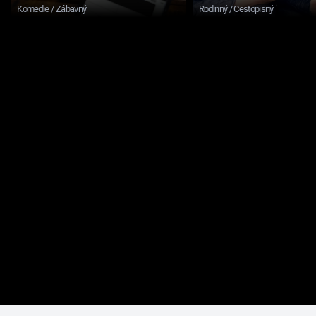
Komedie / Zábavný
Rodinný / Cestopisný