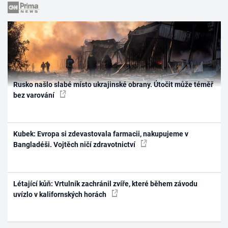
Rusko našlo slabé místo ukrajinské obrany. Útočit může téměř
bez varování
Kubek: Evropa si zdevastovala farmacii, nakupujeme v
Bangladéši. Vojtěch ničí zdravotnictví
Létající kůň: Vrtulník zachránil zvíře, které během závodu
uvízlo v kalifornských horách