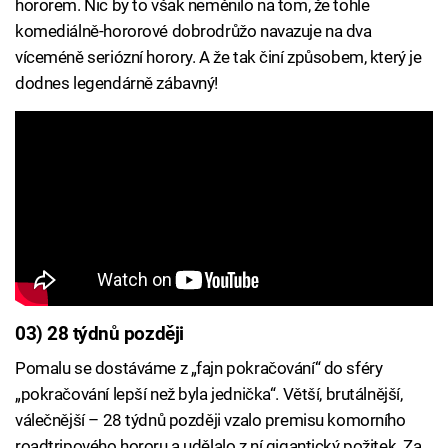
hororem. Nic by to však neměnilo na tom, že tohle
komediálně-hororové dobrodrůžo navazuje na dva
víceméně seriózní horory. A že tak činí způsobem, který je
dodnes legendárně zábavný!
03) 28 týdnů později
Pomalu se dostáváme z „fajn pokračování“ do sféry
„pokračování lepší než byla jednička“. Větší, brutálnější,
válečnější – 28 týdnů později vzalo premisu komorního
roadtripového hororu a udělalo z ní gigantický požitek. Za