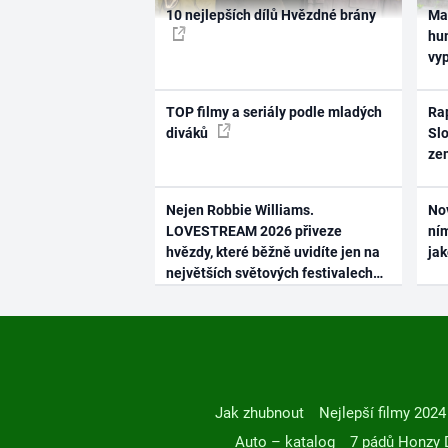
10 nejlepších dílů Hvězdné brány
Ma
hum
vy
TOP filmy a seriály podle mladých
Rap
diváků
Slo
ze
Nejen Robbie Williams.
No
LOVESTREAM 2026 přiveze
ním
hvězdy, které běžně uvidíte jen na
ja
největších světových festivalech
Jak zhubnout
Nejlepší filmy 2024
Auto – katalog
7 pádů Honzy 