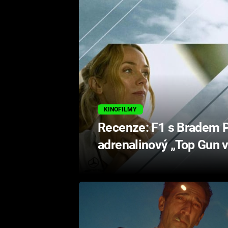
KINOFILMY
Recenze: F1 s Bradem P
adrenalinový „Top Gun v