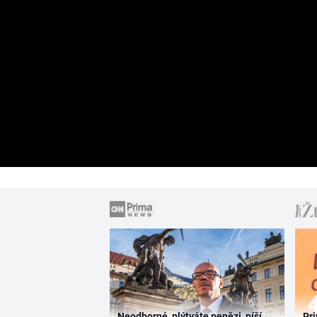
Neodborné, plýtváte penězi, píší
Pri