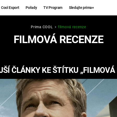
Cool Esport
Pořady
TV Program
Sledujte prima+
Prima COOL
filmová recenze
Hry
Zábava
FILMOVÁ RECENZE
MAFIA
ZÁBAVN
GALERI
GTA 6
NEJLEP
ŠÍ ČLÁNKY KE ŠTÍTKU „FILMOVÁ
KINGDOM
KOMEDI
COME:
DELIVERANCE
CHUCK
NORRIS
ESPORT
DEADP