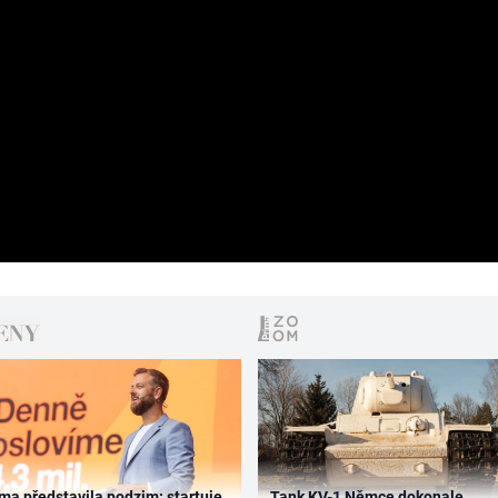
ma představila podzim: startuje
Tank KV-1 Němce dokonale