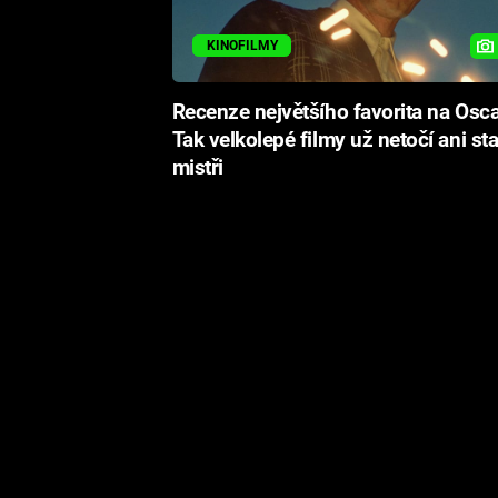
KINOFILMY
Recenze největšího favorita na Osca
Tak velkolepé filmy už netočí ani sta
mistři