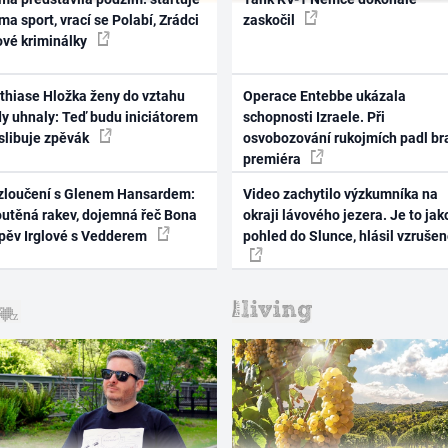
ma sport, vrací se Polabí, Zrádci
zaskočil
ové kriminálky
thiase Hložka ženy do vztahu
Operace Entebbe ukázala
dy uhnaly: Teď budu iniciátorem
schopnosti Izraele. Při
 slibuje zpěvák
osvobozování rukojmích padl br
premiéra
zloučení s Glenem Hansardem:
Video zachytilo výzkumníka na
outěná rakev, dojemná řeč Bona
okraji lávového jezera. Je to jak
zpěv Irglové s Vedderem
pohled do Slunce, hlásil vzruše