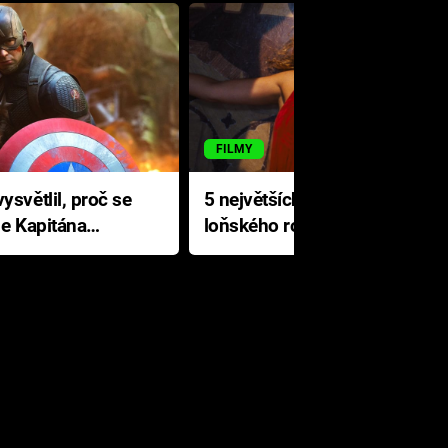
FILMY
ysvětlil, proč se
5 největších propadáků
le Kapitána
loňského roku: Disney na
jediné katastrofě prodělal 200
milionů dolarů