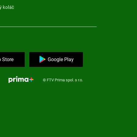
ý koláč
 Store
Google Play
© FTV Prima spol. s r.o.