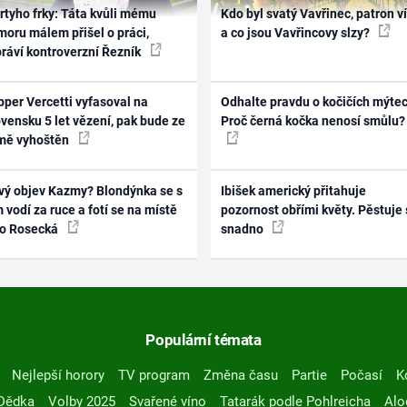
rtyho frky: Táta kvůli mému
Kdo byl svatý Vavřinec, patron v
oru málem přišel o práci,
a co jsou Vavřincovy slzy?
práví kontroverzní Řezník
per Vercetti vyfasoval na
Odhalte pravdu o kočičích mýtec
vensku 5 let vězení, pak bude ze
Proč černá kočka nenosí smůlu?
mě vyhoštěn
vý objev Kazmy? Blondýnka se s
Ibišek americký přitahuje
 vodí za ruce a fotí se na místě
pozornost obřími květy. Pěstuje 
ko Rosecká
snadno
Populární témata
Nejlepší horory
TV program
Změna času
Partie
Počasí
K
Dědka
Volby 2025
Svařené víno
Tatarák podle Pohlreicha
Alo