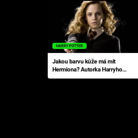
HARRY POTTER
Jakou barvu kůže má mít
Hermiona? Autorka Harryho
Pottera přišla s ráznou
odpovědí