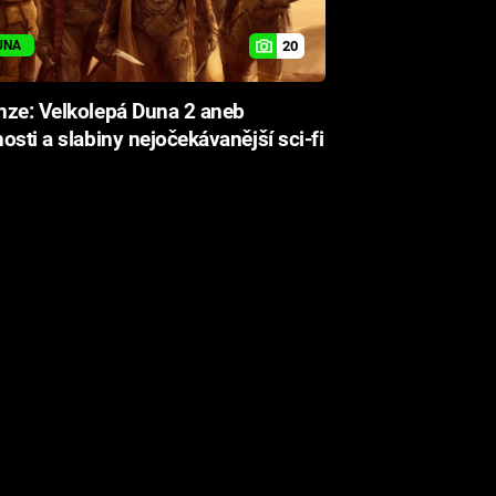
20
UNA
nze: Velkolepá Duna 2 aneb
osti a slabiny nejočekávanější sci-fi