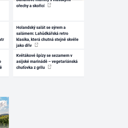
ořechy a skořicí
Holandský salát se sýrem a
salámem: Lahůdkářská retro
atr
klasika, která chutná stejně skvěle
jako dřív
Květákové špízy se sezamem v
o
asijské marinádě – vegetariánská
ně
chuťovka z grilu