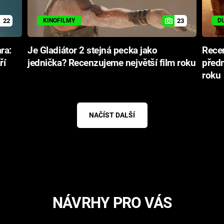
22
23
KINOFILMY
D
ra:
Je Gladiátor 2 stejná pecka jako
Rece
ří
jednička? Recenzujeme největší film roku
předn
roku
NAČÍST DALŠÍ
NÁVRHY PRO VÁS