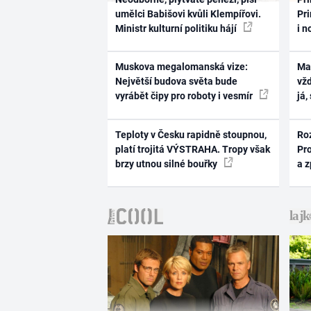
umělci Babišovi kvůli Klempířovi.
Pri
Ministr kulturní politiku hájí
i n
Muskova megalomanská vize:
Ma
Největší budova světa bude
vž
vyrábět čipy pro roboty i vesmír
já,
Teploty v Česku rapidně stoupnou,
Ro
platí trojitá VÝSTRAHA. Tropy však
Pr
brzy utnou silné bouřky
a 