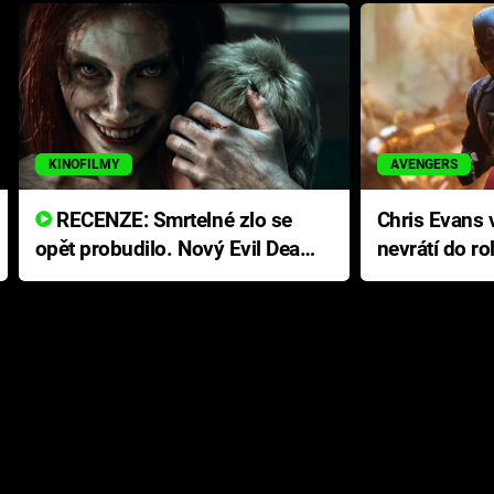
KINOFILMY
AVENGERS
RECENZE: Smrtelné zlo se
Chris Evans v
opět probudilo. Nový Evil Dead
nevrátí do ro
přichází s neodolatelnou
Ameriky
hororovou nabídkou