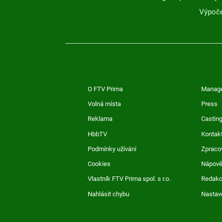
Výpoče
O FTV Prima
Manag
Volná místa
Press
Reklama
Casting
HbbTV
Kontak
Podmínky užívání
Zpraco
Cookies
Nápov
Vlastník FTV Prima spol. s r.o.
Redak
Nahlásit chybu
Nastav