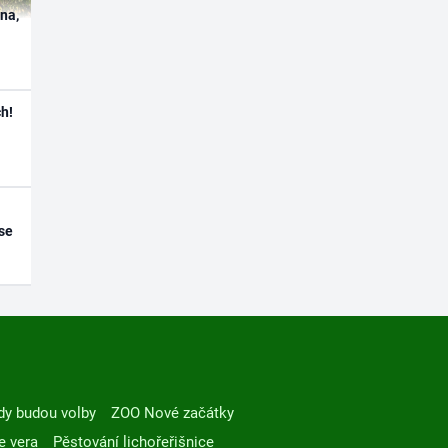
ína,
h!
se
dy budou volby
ZOO Nové začátky
e vera
Pěstování lichořeřišnice