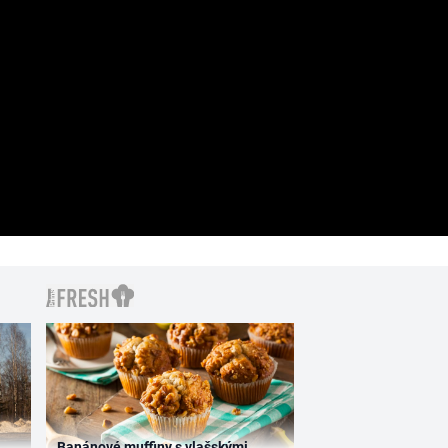
Banánové muffiny s vlašskými