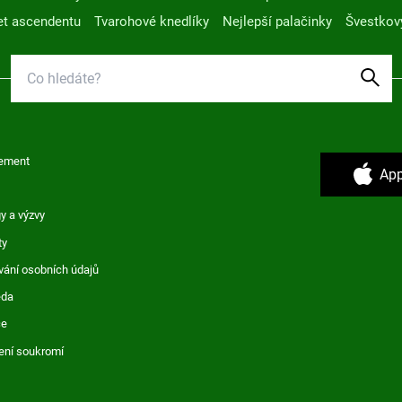
t ascendentu
Tvarohové knedlíky
Nejlepší palačinky
Švestkov
ement
App
y a výzvy
ty
vání osobních údajů
ěda
ce
ení soukromí