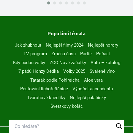
Populární témata
Jak zhubnout
Nejlepší filmy 2024
Nejlepší horory
TV program
Změna času
Partie
Počasí
Kdy budou volby
ZOO Nové začátky
Auto – katalog
7 pádů Honzy Dědka
Volby 2025
Svařené víno
Tatarák podle Pohlreicha
Aloe vera
Pěstování lichořeřišnice
Výpočet ascendentu
Tvarohové knedlíky
Nejlepší palačinky
Švestkový koláč