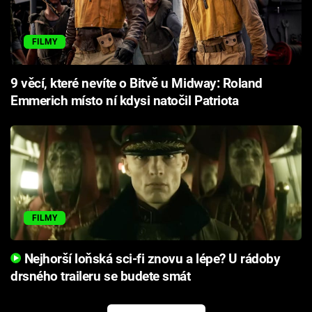
FILMY
9 věcí, které nevíte o Bitvě u Midway: Roland
Emmerich místo ní kdysi natočil Patriota
FILMY
Nejhorší loňská sci-fi znovu a lépe? U rádoby
drsného traileru se budete smát