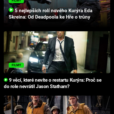
FILMY
Cool Esport
5 nejlepších rolí nového Kurýra Eda
Skreina: Od Deadpoola ke Hře o trůny
Pořady
TV Program
Sledujte prima+
Přihlášení
FILMY
Sledujte nás
9 věcí, které nevíte o restartu Kurýra: Proč se
do role nevrátil Jason Statham?