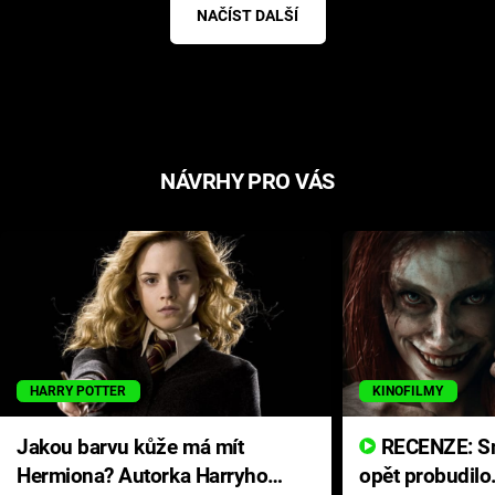
NAČÍST DALŠÍ
NÁVRHY PRO VÁS
HARRY POTTER
KINOFILMY
Jakou barvu kůže má mít
RECENZE: Smrtelné zlo se
Hermiona? Autorka Harryho
opět probudilo