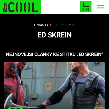
ŽIVĚ
STARHOUSE
BUFFY, PŘEMOŽITELKA UPÍRŮ
Trendy:
Prima COOL
Ed Skrein
ED SKREIN
ESCAPE
PLNEJ KOTEL
AVENGERS 5
NEJNOVĚJŠÍ ČLÁNKY KE ŠTÍTKU „ED SKREIN“
Témata
Filmy
Seriály
Hry