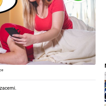
ce
rzacemi.