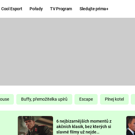
Cool Esport
Pořady
TV Program
Sledujte prima+
Hry
Zábava
MAFIA
ZÁBAVN
GALERI
GTA 6
NEJLEP
KINGDOM
KOMEDI
COME:
DELIVERANCE
CHUCK
House
Buffy, přemožitelka upírů
Escape
Plnej kotel
NORRIS
ESPORT
6 nejbizarnějších momentů z
DEADP
akčních klasik, bez kterých si
slavné filmy už nejde