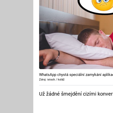
WhatsApp chystá speciální zamykání aplika
Zdroj: istock / koláž
Už žádné šmejdění cizími konve