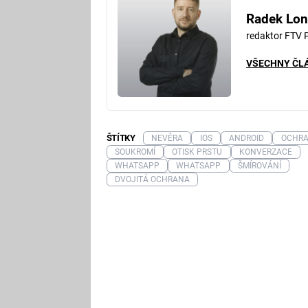
Radek Lon
redaktor FTV 
VŠECHNY ČL
ŠTÍTKY
NEVĚRA
IOS
ANDROID
OCHR
SOUKROMÍ
OTISK PRSTU
KONVERZACE
WHATSAPP
WHATSAPP
ŠMÍROVÁNÍ
DVOJITÁ OCHRANA