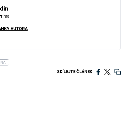
din
Prima
ÁNKY AUTORA
ANA
SDÍLEJTE ČLÁNEK