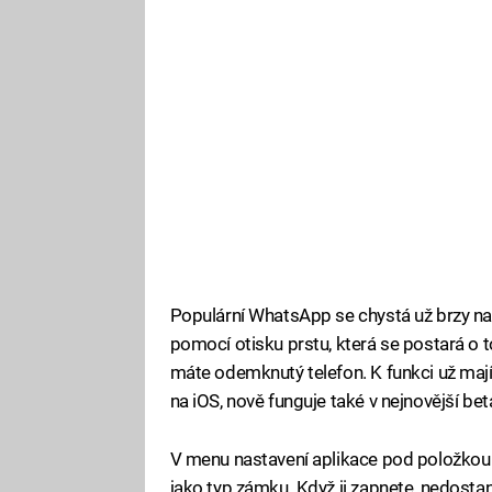
Populární WhatsApp se chystá už brzy n
pomocí otisku prstu, která se postará o t
máte odemknutý telefon. K funkci už mají 
na iOS, nově funguje také v nejnovější be
V menu nastavení aplikace pod položkou
jako typ zámku. Když ji zapnete, nedostan