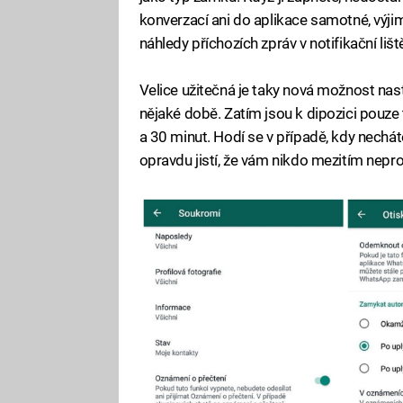
konverzací ani do aplikace samotné, výji
náhledy příchozích zpráv v notifikační lišt
Velice užitečná je taky nová možnost n
nějaké době. Zatím jsou k dipozici pouze
a 30 minut. Hodí se v případě, kdy necháte
opravdu jistí, že vám nikdo mezitím nep