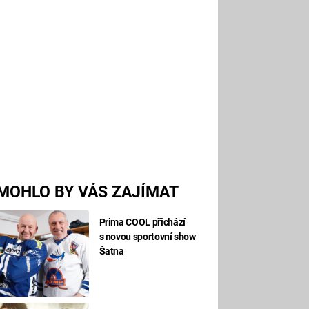
MOHLO BY VÁS ZAJÍMAT
Prima COOL přichází
s novou sportovní show
Šatna