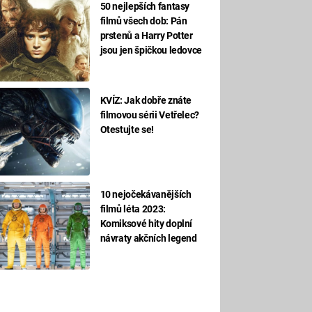
50 nejlepších fantasy
filmů všech dob: Pán
prstenů a Harry Potter
jsou jen špičkou ledovce
KVÍZ: Jak dobře znáte
filmovou sérii Vetřelec?
Otestujte se!
10 nejočekávanějších
filmů léta 2023:
Komiksové hity doplní
návraty akčních legend