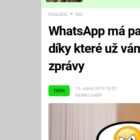
Které děsivé pecky vám
nejvíc zvednou tep?
Prima COOL
■
Tech
WhatsApp má par
díky které už vá
zprávy
15. srpna 2019 10:52
TECH
Radek Londin