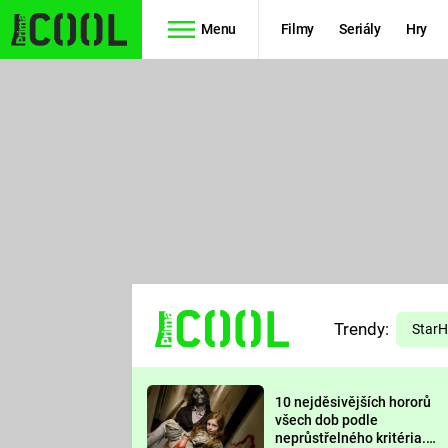
Menu
Filmy
Seriály
Hry
Seriály
Filmy
SIMPSONOVI
STAR WARS
HVĚZDNÁ
AVENGERS
BRÁNA
RYCHLE A
TEORIE
ZBĚSILE 10
Trendy:
VELKÉHO
Star
PREDÁTOR
TŘESKU
10 nejděsivějších hororů
FUTURAMA
všech dob podle
neprůstřelného kritéria.