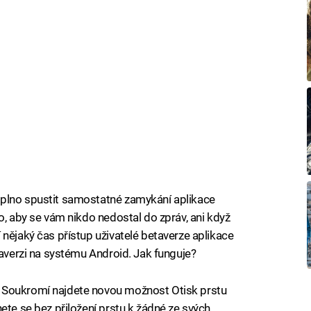
aplno spustit samostatné zamykání aplikace
o, aby se vám nikdo nedostal do zpráv, ani když
nějaký čas přístup uživatelé betaverze aplikace
taverzi na systému Android. Jak funguje?
 Soukromí najdete novou možnost Otisk prstu
ete se bez přiložení prstu k žádné ze svých