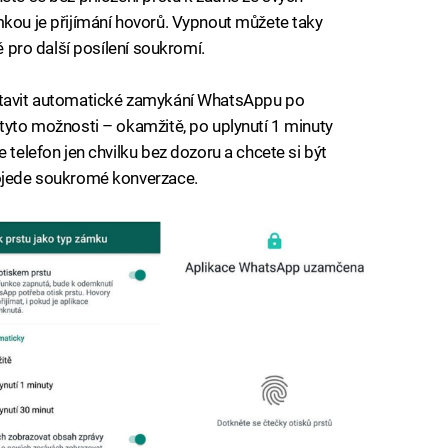
mkou je přijímání hovorů. Vypnout můžete taky
ě pro další posílení soukromí.
astavit automatické zamykání WhatsAppu po
 tyto možnosti – okamžitě, po uplynutí 1 minuty
 telefon jen chvilku bez dozoru a chcete si být
rojede soukromé konverzace.