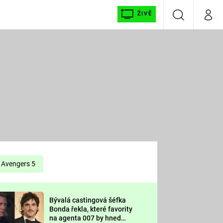
ŽIVĚ
Vyhledávání
Můj p
Prima+
É
CNN Prima NEWS
E
Prima FRESH
ŠÍ
Prima LIVING
E
Prima Ženy
Avengers 5
Prima LAJK
Bývalá castingová šéfka
OOL
Bonda řekla, které favority
Sledujte nás
na agenta 007 by hned