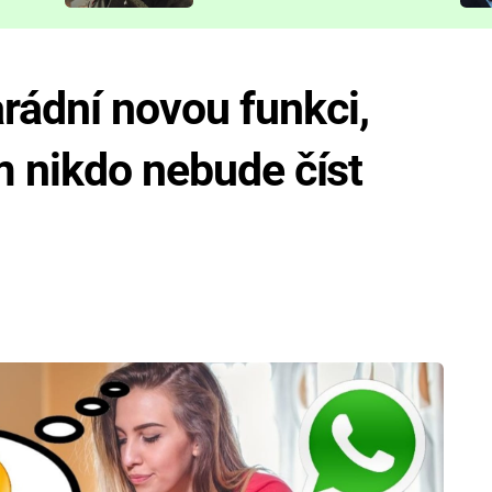
představit
ádní novou funkci,
m nikdo nebude číst