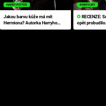
HARRY POTTER
KINOFILMY
Jakou barvu kůže má mít
RECENZE: Smrtelné zlo se
Hermiona? Autorka Harryho
opět probudilo
Pottera přišla s ráznou
přichází s neo
odpovědí
hororovou nab