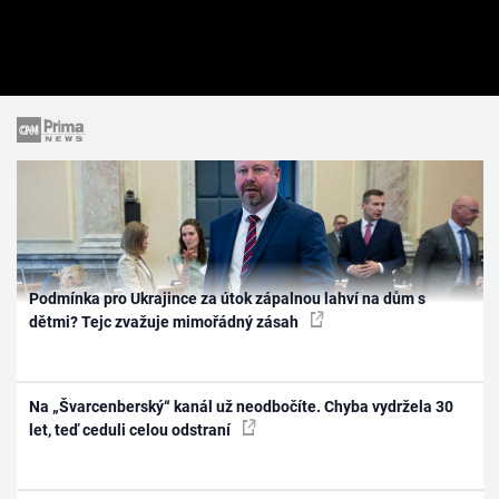
Podmínka pro Ukrajince za útok zápalnou lahví na dům s
dětmi? Tejc zvažuje mimořádný zásah
Na „Švarcenberský“ kanál už neodbočíte. Chyba vydržela 30
let, teď ceduli celou odstraní