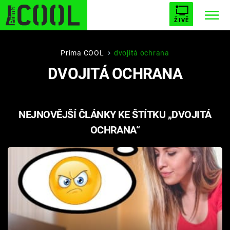
ŽIVĚ
STARHOUSE
BUFFY, PŘEMOŽITELKA UPÍRŮ
Trendy:
Prima COOL
dvojitá ochrana
DVOJITÁ OCHRANA
ESCAPE
PLNEJ KOTEL
AVENGERS 5
NEJNOVĚJŠÍ ČLÁNKY KE ŠTÍTKU „DVOJITÁ
OCHRANA“
Témata
Filmy
Seriály
Hry