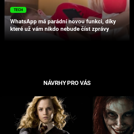
Cool Esport
TECH
Pořady
WhatsApp má parádní novou funkci, díky
které už vám nikdo nebude číst zprávy
TV Program
Sledujte prima+
Přihlášení
NÁVRHY PRO VÁS
Sledujte nás