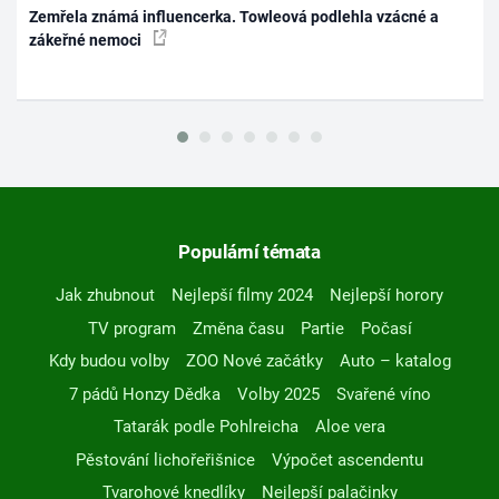
Zemřela známá influencerka. Towleová podlehla vzácné a
zákeřné nemoci
Populární témata
Jak zhubnout
Nejlepší filmy 2024
Nejlepší horory
TV program
Změna času
Partie
Počasí
Kdy budou volby
ZOO Nové začátky
Auto – katalog
7 pádů Honzy Dědka
Volby 2025
Svařené víno
Tatarák podle Pohlreicha
Aloe vera
Pěstování lichořeřišnice
Výpočet ascendentu
Tvarohové knedlíky
Nejlepší palačinky