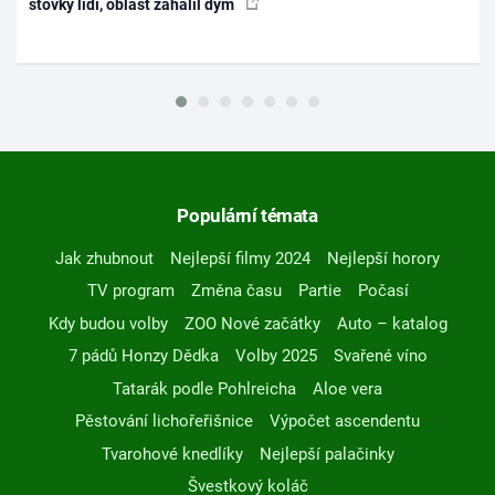
stovky lidí, oblast zahalil dým
Populární témata
Jak zhubnout
Nejlepší filmy 2024
Nejlepší horory
TV program
Změna času
Partie
Počasí
Kdy budou volby
ZOO Nové začátky
Auto – katalog
7 pádů Honzy Dědka
Volby 2025
Svařené víno
Tatarák podle Pohlreicha
Aloe vera
Pěstování lichořeřišnice
Výpočet ascendentu
Tvarohové knedlíky
Nejlepší palačinky
Švestkový koláč