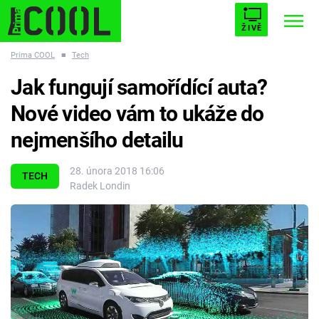
ŽIVĚ
Prima COOL
■
Tech
STARHOUSE
BUFFY, PŘEMOŽITELKA UPÍRŮ
Trendy:
Jak fungují samořídící auta?
ESCAPE
PLNEJ KOTEL
AVENGERS 5
Nové video vám to ukáže do
nejmenšího detailu
28. února 2018 16:06
TECH
Radek Londin
Témata
Filmy
Seriály
Hry