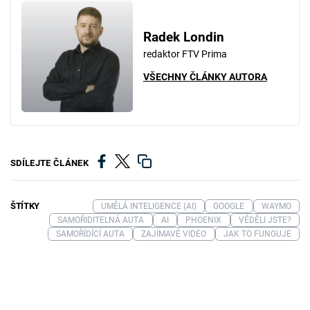
Radek Londin
redaktor FTV Prima
VŠECHNY ČLÁNKY AUTORA
SDÍLEJTE ČLÁNEK
ŠTÍTKY
UMĚLÁ INTELIGENCE (AI)
GOOGLE
WAYMO
SAMOŘIDITELNÁ AUTA
AI
PHOENIX
VĚDĚLI JSTE?
SAMOŘÍDÍCÍ AUTA
ZAJÍMAVÉ VIDEO
JAK TO FUNGUJE