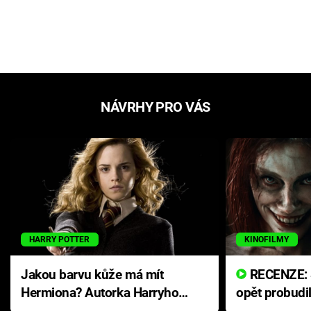
NÁVRHY PRO VÁS
HARRY POTTER
KINOFILMY
Jakou barvu kůže má mít
RECENZE: Smrtelné zlo se
Hermiona? Autorka Harryho
opět probudi
Pottera přišla s ráznou
přichází s n