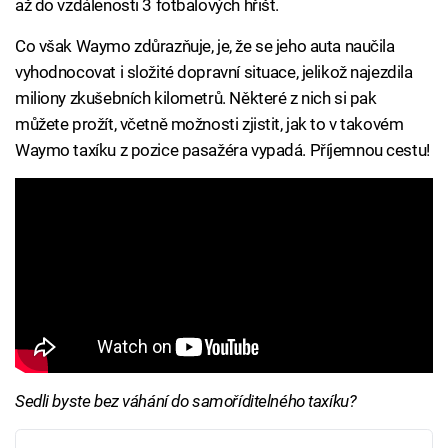
až do vzdálenosti 3 fotbalových hřišť.
Co však Waymo zdůrazňuje, je, že se jeho auta naučila
vyhodnocovat i složité dopravní situace, jelikož najezdila
miliony zkušebních kilometrů. Některé z nich si pak
můžete prožít, včetně možnosti zjistit, jak to v takovém
Waymo taxíku z pozice pasažéra vypadá. Příjemnou cestu!
Sedli byste bez váhání do samoříditelného taxíku?