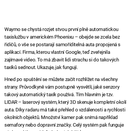
Waymo se chystá rozjet stvou první plně automatickou
taxislužbu v americkém Phoenixu – obejde se zcela bez
řidičů, o vše se postarají samoříditelná auta propojená s
aplikací. Firma, kterou vlastní Google, teď zveřejnila
zajímavé video. To má zbavit lidi strachu si do takových
taxíků sednout. Ukazuje, jak fungují.
Hned po spuštění se můžete začít rozhlížet na všechny
strany. Průvodkyně vám postupně vysvětlí, jaké senzory
takový automatický taxík používá. Tím hlavním je tzv.
LIDAR – laserový systém, který 3D skenuje kompletní okolí
auta. Díky radaru má také přehled o vzdálenosti a rychlosti
okolních objektů. Množství kamer pak snímá například
semafory nebo dopravní značky. Celý systém pak funguje