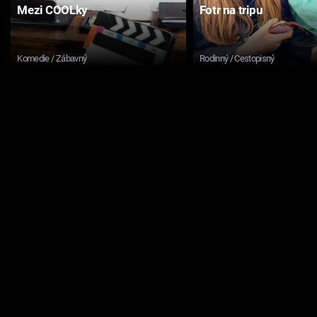
Mezi COOLky
Fotr na tripu
Komedie / Zábavný
Rodinný / Cestopisný