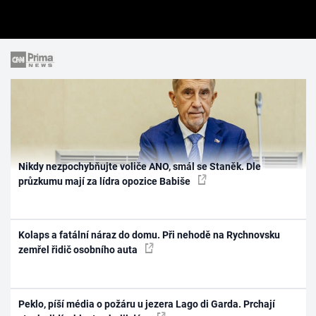
Nikdy nezpochybňujte voliče ANO, smál se Staněk. Dle
průzkumu mají za lídra opozice Babiše
Kolaps a fatální náraz do domu. Při nehodě na Rychnovsku
zemřel řidič osobního auta
Peklo, píší média o požáru u jezera Lago di Garda. Prchají