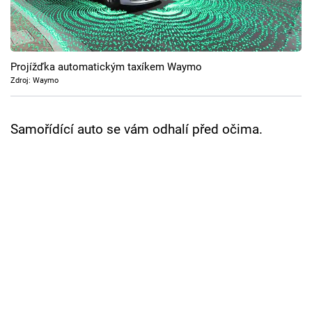
Cool Esport
Pořady
Projížďka automatickým taxíkem Waymo
TV Program
Zdroj: Waymo
Sledujte prima+
Samořídící auto se vám odhalí před očima.
Přihlášení
Sledujte nás