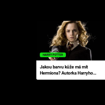
HARRY POTTER
Jakou barvu kůže má mít
Hermiona? Autorka Harryho
Pottera přišla s ráznou
odpovědí