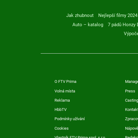
Jak zhubnout
Nejlepší filmy 2024
Auto – katalog
7 pádů Honzy 
Výpoče
O FTV Prima
Manag
Volná místa
Press
Reklama
Casting
HbbTV
Kontak
Podmínky užívání
Zpraco
Cookies
Nápov
Vlastník FTV Prima spol. s r.o.
Redak