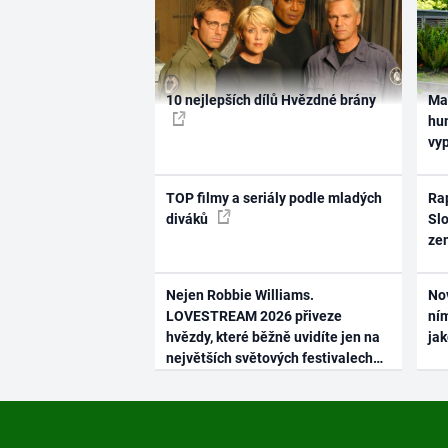
10 nejlepších dílů Hvězdné brány
Ma
hum
vy
TOP filmy a seriály podle mladých
Rap
diváků
Slo
ze
Nejen Robbie Williams.
No
LOVESTREAM 2026 přiveze
ním
hvězdy, které běžně uvidíte jen na
ja
největších světových festivalech