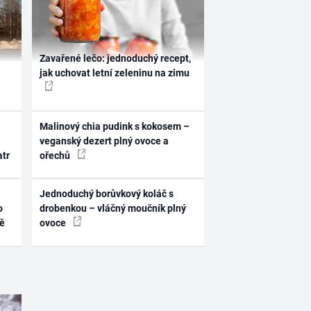
Zavařené lečo: jednoduchý recept,
jak uchovat letní zeleninu na zimu
Malinový chia pudink s kokosem –
veganský dezert plný ovoce a
atr
ořechů
Jednoduchý borůvkový koláč s
o
drobenkou – vláčný moučník plný
ně
ovoce