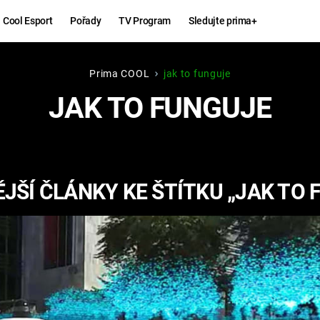
Cool Esport
Pořady
TV Program
Sledujte prima+
Prima COOL
jak to funguje
Hry
Zábava
JAK TO FUNGUJE
MAFIA
ZÁBAVN
GALERI
GTA 6
NEJLEP
JŠÍ ČLÁNKY KE ŠTÍTKU „JAK TO 
KINGDOM
KOMEDI
COME:
DELIVERANCE
CHUCK
NORRIS
ESPORT
DEADP