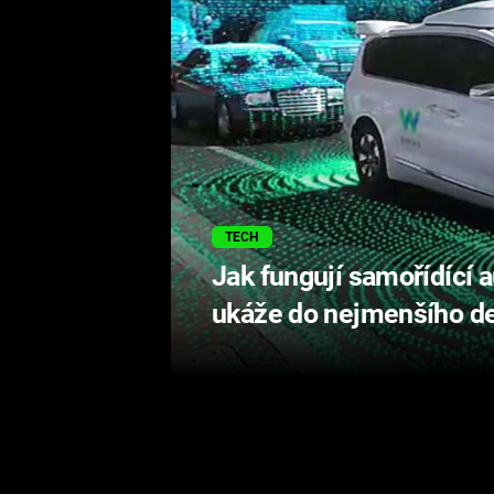
TECH
Jak fungují samořídící 
ukáže do nejmenšího de