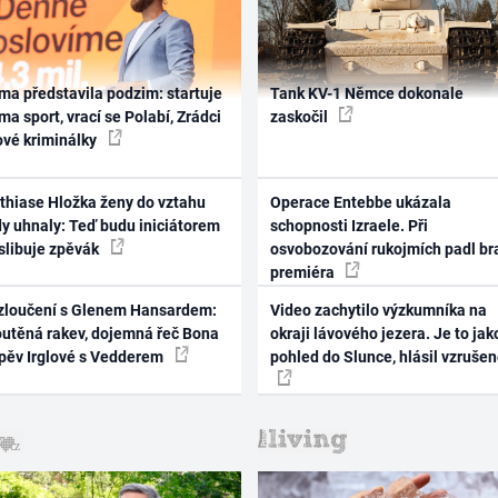
ma představila podzim: startuje
Tank KV-1 Němce dokonale
ma sport, vrací se Polabí, Zrádci
zaskočil
ové kriminálky
thiase Hložka ženy do vztahu
Operace Entebbe ukázala
dy uhnaly: Teď budu iniciátorem
schopnosti Izraele. Při
 slibuje zpěvák
osvobozování rukojmích padl br
premiéra
zloučení s Glenem Hansardem:
Video zachytilo výzkumníka na
outěná rakev, dojemná řeč Bona
okraji lávového jezera. Je to jak
zpěv Irglové s Vedderem
pohled do Slunce, hlásil vzruše