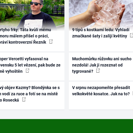
rtyho frky: Táta kvůli mému
9 tipů s kostkami ledu: Vyhladí
oru málem přišel o práci,
zmačkané šaty i zalijí květiny
práví kontroverzní Řezník
per Vercetti vyfasoval na
Muchomůrku růžovku ani sucho
vensku 5 let vězení, pak bude ze
nezdolá! Jak ji rozeznat od
mě vyhoštěn
tygrované?
vý objev Kazmy? Blondýnka se s
V srpnu nezapomeňte přesadit
 vodí za ruce a fotí se na místě
velkokvěté kosatce. Jak na to?
ko Rosecká