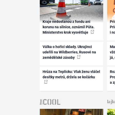
Kraje nedostanou z fondu ani
Pri
korunu na silnice, oznámil Půta.
Pri
Ministerstvo krok vysvětluje
i n
Válka o hořící sklady. Ukrajinci
Ma
udeřili na Wildberries, Rusové na
vž
zemědělské zásoby
já,
Hrůza na Teplicku: Vlak ženu vláčel
Ro
desítky metrů, držela se kočárku
Pr
a 