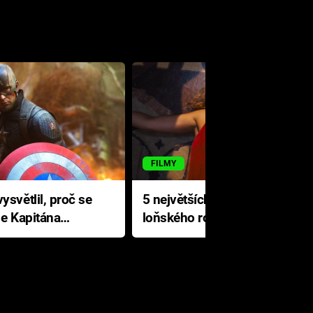
FILMY
ysvětlil, proč se
5 největších propadáků
le Kapitána
loňského roku: Disney na
jediné katastrofě prodělal 200
milionů dolarů