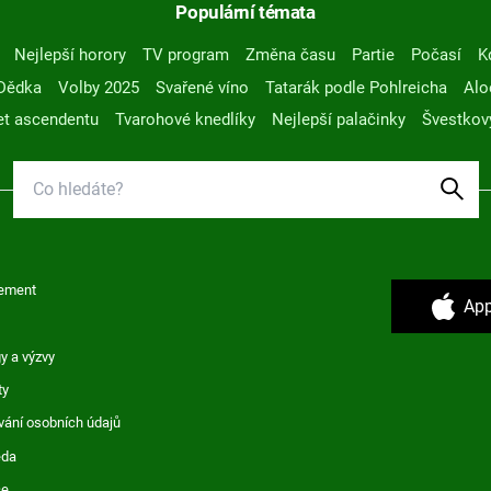
Populární témata
Nejlepší horory
TV program
Změna času
Partie
Počasí
K
Dědka
Volby 2025
Svařené víno
Tatarák podle Pohlreicha
Alo
t ascendentu
Tvarohové knedlíky
Nejlepší palačinky
Švestkov
ement
App
y a výzvy
ty
vání osobních údajů
ěda
ce