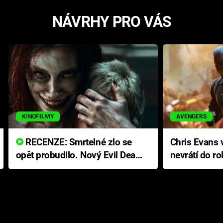
NÁVRHY PRO VÁS
KINOFILMY
AVENGERS
RECENZE: Smrtelné zlo se
Chris Evans v
opět probudilo. Nový Evil Dead
nevrátí do ro
přichází s neodolatelnou
Ameriky
hororovou nabídkou