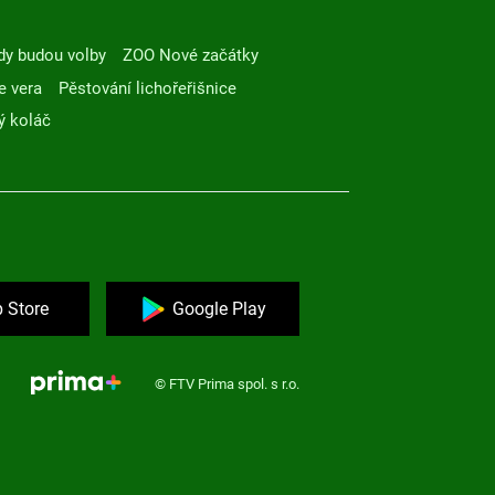
dy budou volby
ZOO Nové začátky
e vera
Pěstování lichořeřišnice
ý koláč
 Store
Google Play
© FTV Prima spol. s r.o.