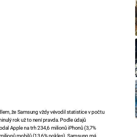
idlem, že Samsung vždy vévodil statistice v počtu
inulý rok už to není pravda. Podle údajů
dal Apple na trh 234,6 milionů iPhonů (3,7%
 milionů mobilů (13,6% pokles). Samsung má