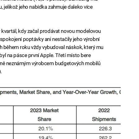
, jelikož jeho nabídka zahrnuje daleko více
ý kvartál, kdy začal prodávat novou modelovou
uspokojení poptávky ani nestačily jeho výrobní
ch během roku vždy vybudoval náskok, který mu
 byl na pásce první Apple. Třetí místo bere
ivně neznámým výrobcem budgetových mobilů
.