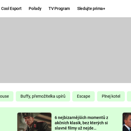
Cool Esport
Pořady
TV Program
Sledujte prima+
Hry
Zábava
MAFIA
ZÁBAVN
GALERI
GTA 6
NEJLEP
KINGDOM
KOMEDI
COME:
DELIVERANCE
CHUCK
House
Buffy, přemožitelka upírů
Escape
Plnej kotel
NORRIS
ESPORT
6 nejbizarnějších momentů z
DEADP
akčních klasik, bez kterých si
slavné filmy už nejde