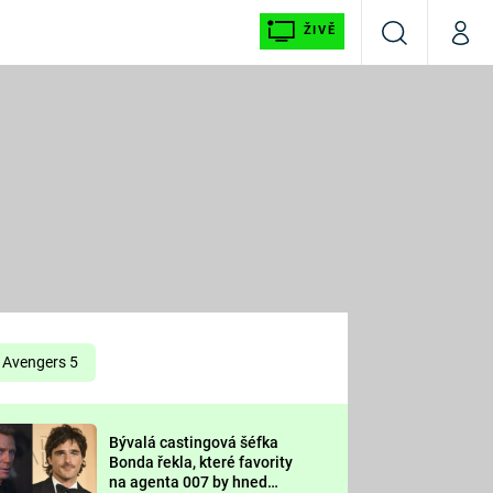
ŽIVĚ
Vyhledávání
Můj p
Prima+
É
CNN Prima NEWS
E
Prima FRESH
ŠÍ
Prima LIVING
E
Prima Ženy
Avengers 5
Prima LAJK
Bývalá castingová šéfka
OOL
Bonda řekla, které favority
Sledujte nás
na agenta 007 by hned