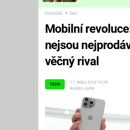
Které děsivé pecky vám
nejvíc zvednou tep?
Prima COOL
■
Tech
Mobilní revoluc
nejsou nejprodáva
věčný rival
17. ledna 2024 10:29
TECH
Radek Londin