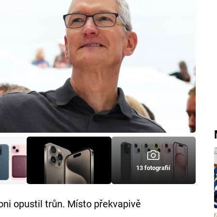
13 fotografií
oni opustil trůn. Místo překvapivě