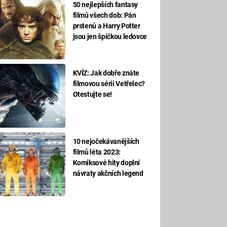
50 nejlepších fantasy
filmů všech dob: Pán
prstenů a Harry Potter
jsou jen špičkou ledovce
KVÍZ: Jak dobře znáte
filmovou sérii Vetřelec?
Otestujte se!
10 nejočekávanějších
filmů léta 2023:
Komiksové hity doplní
návraty akčních legend