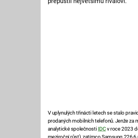
přepustil největšímu rivalovi.
V uplynulých třinácti letech se stalo prav
prodaných mobilních telefonů. Jenže za m
analytické společnosti
IDC
v roce 2023 do
meziroční růst), zatímco Samsung 226,6