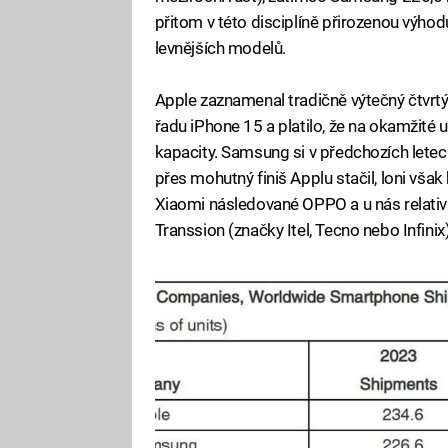
přitom v této disciplíně přirozenou výhodu
levnějších modelů.
Apple zaznamenal tradičně výtečný čtvrt
řadu iPhone 15 a platilo, že na okamžité 
kapacity. Samsung si v předchozích lete
přes mohutný finiš Applu stačil, loni však
Xiaomi následované OPPO a u nás relat
Transsion (značky Itel, Tecno nebo Infinix)