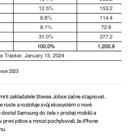
roce 2023
mrti zakladatele Stevea Jobse začne stagnovat.
 roste a rozšiřuje svůj ekosystém o nové
 se dostal Samsung do čela v prodeji mobilů a
 v první pětce a mnozí pochybovali, že iPhone
hu.