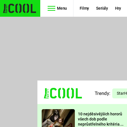
Menu
Filmy
Seriály
Hry
Seriály
Filmy
SIMPSONOVI
STAR WARS
HVĚZDNÁ
AVENGERS
BRÁNA
RYCHLE A
TEORIE
ZBĚSILE 10
Trendy:
VELKÉHO
Star
PREDÁTOR
TŘESKU
10 nejděsivějších hororů
FUTURAMA
všech dob podle
neprůstřelného kritéria.