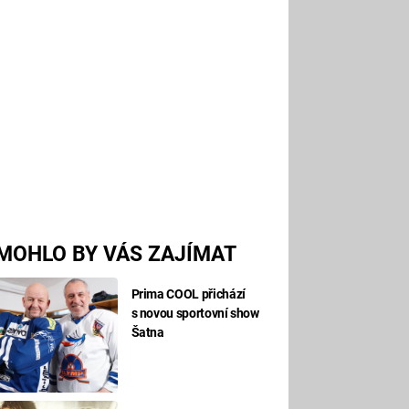
MOHLO BY VÁS ZAJÍMAT
Prima COOL přichází
s novou sportovní show
Šatna